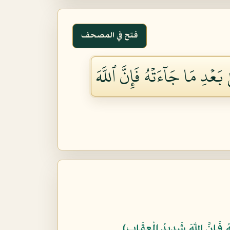
فتح في المصحف
بَعۡدِ مَا جَآءَتۡهُ فَإِنَّ ٱللَّهَ
هُ فَإِنَّ اللّهَ شَدِيدُ الْعِقَابِ﴾