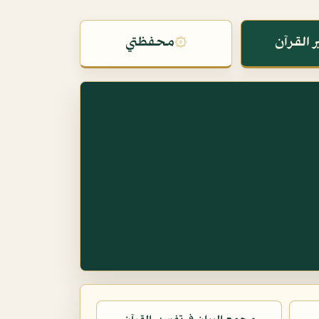
 القرآن
۞
محفظتي