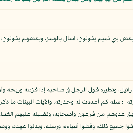
عض بني تميم يقولون: اسأل بالهمز، وبعضهم يقولون: اس
 إسرائيل، ونظيره قول الرجل في صاحبه إذا فزعه وربحه وأ
ه -: سله كم أعددت له وحذرته. والآيات البينات ما ذك
غريق عدوهم من فرعون وأصحابه، وتظليله عليهم الغمام
الفوا جميع ذلك، وقتلوا أنبياءه، ورسله، وبدلوا عهده، وو