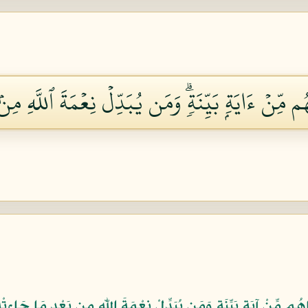
مِّنۡ ءَايَةِۭ بَيِّنَةٖۗ وَمَن يُبَدِّلۡ نِعۡمَةَ ٱللَّهِ مِنۢ 
هُم مِّنْ آيَةٍ بَيِّنَةٍ وَمَن يُبَدِّلْ نِعْمَةَ اللّهِ مِن بَعْدِ مَا جَاءتْ