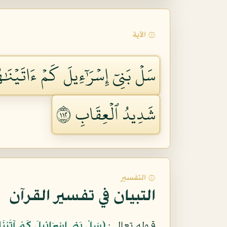
۞ الآية
سَلۡ بَنِيٓ إِسۡرَٰٓءِيلَ كَمۡ ءَاتَيۡنَٰهُم 
شَدِيدُ ٱلۡعِقَابِ ٢١١
۞ التفسير
التبيان في تفسير القرآن
قوله تعالى:
﴿سَلْ بَنِي إِسْرَائِيلَ كَمْ آتَيْنَا