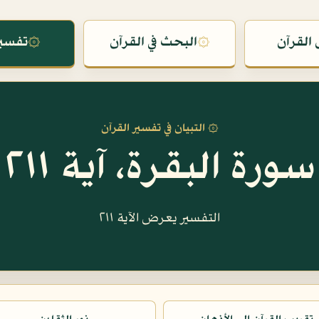
القرآن
۞
البحث في القرآن
۞
تفسير
۞ التبيان في تفسير القرآن
سورة البقرة، آية ٢١١
التفسير يعرض الآية ٢١١