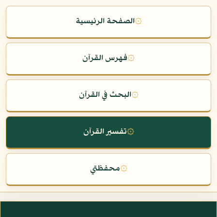
۞
الصفحة الرئيسية
۞
فهرس القرآن
۞
البحث في القرآن
۞
تفسير القرآن
۞
محفظتي