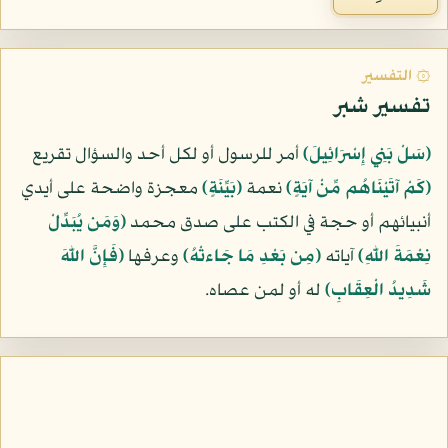
۞ التفسير
تفسير شبر
﴿سَلْ بَنِي إِسْرَائِيلَ﴾
أمر للرسول أو لكل أحد والسؤال تقريع
﴿كَمْ آتَيْنَاهُم مِّنْ آيَةٍ﴾
نعمة
﴿بَيِّنَةٍ﴾
معجزة واضحة على أيدي
أنبيائهم أو حجة في الكتب على صدق محمد
﴿وَمَن يُبَدِّلْ
نِعْمَةَ اللّهِ﴾
آياته
﴿مِن بَعْدِ مَا جَاءتْهُ﴾
وعرفها
﴿فَإِنَّ اللّهَ
شَدِيدُ الْعِقَابِ﴾
له أو لمن عصاه.