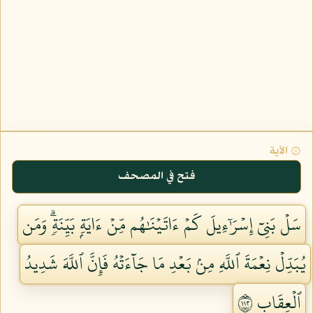
۞ الآية
فتح في المصحف
سَلۡ بَنِيٓ إِسۡرَٰٓءِيلَ كَمۡ ءَاتَيۡنَٰهُم مِّنۡ ءَايَةِۭ بَيِّنَةٖۗ وَمَن
يُبَدِّلۡ نِعۡمَةَ ٱللَّهِ مِنۢ بَعۡدِ مَا جَآءَتۡهُ فَإِنَّ ٱللَّهَ شَدِيدُ
ٱلۡعِقَابِ ٢١١