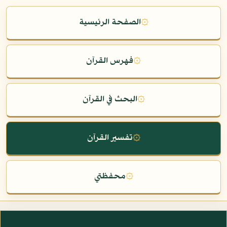
۞
الصفحة الرئيسية
۞
فهرس القرآن
۞
البحث في القرآن
۞
تفسير القرآن
۞
محفظتي