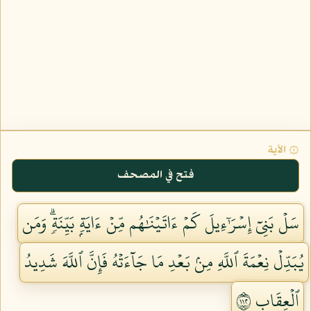
۞ الآية
فتح في المصحف
سَلۡ بَنِيٓ إِسۡرَٰٓءِيلَ كَمۡ ءَاتَيۡنَٰهُم مِّنۡ ءَايَةِۭ بَيِّنَةٖۗ وَمَن
يُبَدِّلۡ نِعۡمَةَ ٱللَّهِ مِنۢ بَعۡدِ مَا جَآءَتۡهُ فَإِنَّ ٱللَّهَ شَدِيدُ
ٱلۡعِقَابِ ٢١١