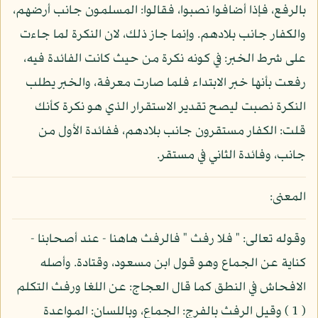
بالرفع، فإذا أضافوا نصبوا، فقالوا: المسلمون جانب أرضهم،
والكفار جانب بلادهم. وإنما جاز ذلك، لان النكرة لما جاءت
على شرط الخبر: في كونه نكرة من حيث كانت الفائدة فيه،
رفعت بأنها خبر الابتداء فلما صارت معرفة، والخبر يطلب
النكرة نصبت ليصح تقدير الاستقرار الذي هو نكرة كأنك
قلت: الكفار مستقرون جانب بلادهم، ففائدة الأول من
جانب، وفائدة الثاني في مستقر.
المعنى:
وقوله تعالى: " فلا رفث " فالرفث هاهنا - عند أصحابنا -
كناية عن الجماع وهو قول ابن مسعود، وقتادة. وأصله
الافحاش في النطق كما قال العجاج: عن اللغا ورفث التكلم
( 1 ) وقيل الرفث بالفرج: الجماع، وباللسان: المواعدة