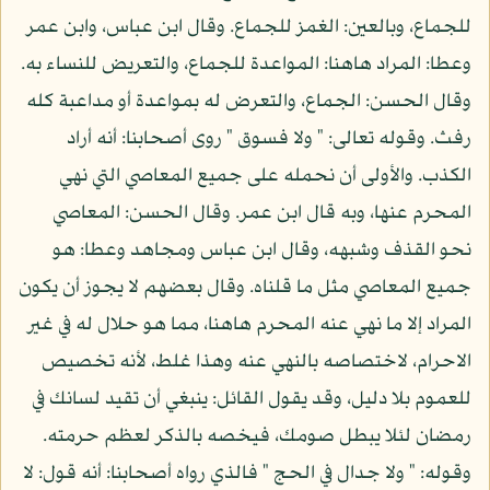
للجماع، وبالعين: الغمز للجماع. وقال ابن عباس، وابن عمر
وعطا: المراد هاهنا: المواعدة للجماع، والتعريض للنساء به.
وقال الحسن: الجماع، والتعرض له بمواعدة أو مداعبة كله
رفث. وقوله تعالى: " ولا فسوق " روى أصحابنا: أنه أراد
الكذب. والأولى أن نحمله على جميع المعاصي التي نهي
المحرم عنها، وبه قال ابن عمر. وقال الحسن: المعاصي
نحو القذف وشبهه، وقال ابن عباس ومجاهد وعطا: هو
جميع المعاصي مثل ما قلناه. وقال بعضهم لا يجوز أن يكون
المراد إلا ما نهي عنه المحرم هاهنا، مما هو حلال له في غير
الاحرام، لاختصاصه بالنهي عنه وهذا غلط، لأنه تخصيص
للعموم بلا دليل، وقد يقول القائل: ينبغي أن تقيد لسانك في
رمضان لئلا يبطل صومك، فيخصه بالذكر لعظم حرمته.
وقوله: " ولا جدال في الحج " فالذي رواه أصحابنا: أنه قول: لا