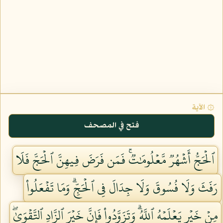
۞ الآية
فتح في المصحف
ٱلۡحَجُّ أَشۡهُرٞ مَّعۡلُومَٰتٞۚ فَمَن فَرَضَ فِيهِنَّ ٱلۡحَجَّ فَلَا
رَفَثَ وَلَا فُسُوقَ وَلَا جِدَالَ فِي ٱلۡحَجِّۗ وَمَا تَفۡعَلُواْ
مِنۡ خَيۡرٖ يَعۡلَمۡهُ ٱللَّهُۗ وَتَزَوَّدُواْ فَإِنَّ خَيۡرَ ٱلزَّادِ ٱلتَّقۡوَىٰۖ