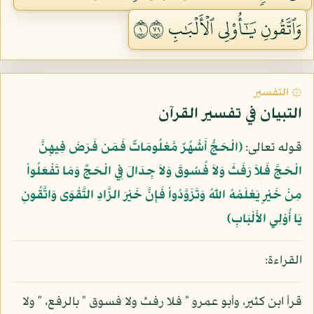
وَٱتَّقُونِ يَٰٓأُوْلِي ٱلۡأَلۡبَٰبِ ١٩٧
۞ التفسير
التبيان في تفسير القرآن
قوله تعالى:
﴿الْحَجُّ أَشْهُرٌ مَّعْلُومَاتٌ فَمَن فَرَضَ فِيهِنَّ
الْحَجَّ فَلاَ رَفَثَ وَلاَ فُسُوقَ وَلاَ جِدَالَ فِي الْحَجِّ وَمَا تَفْعَلُواْ
مِنْ خَيْرٍ يَعْلَمْهُ اللّهُ وَتَزَوَّدُواْ فَإِنَّ خَيْرَ الزَّادِ التَّقْوَى وَاتَّقُونِ
يَا أُوْلِي الأَلْبَابِ﴾
القراءة:
قرأ ابن كثير، وأبو عمرو " فلا رفث ولا فسوق " بالرفع، " ولا