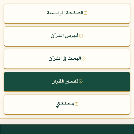
۞
الصفحة الرئيسية
۞
فهرس القرآن
۞
البحث في القرآن
۞
تفسير القرآن
۞
محفظتي