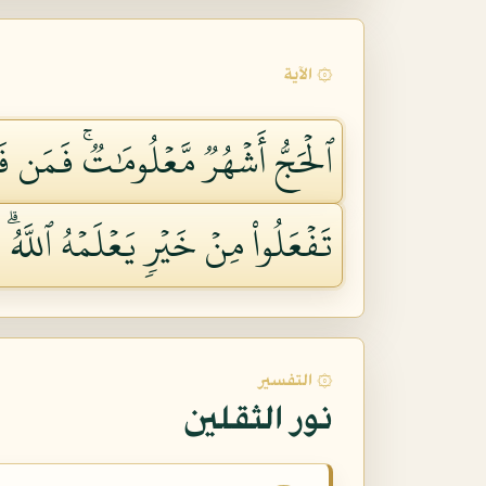
۞ الآية
ٱلۡحَجُّ أَشۡهُرٞ مَّعۡلُومَٰتٞۚ فَمَن 
تَفۡعَلُواْ مِنۡ خَيۡرٖ يَعۡلَمۡهُ ٱللَّهُۗ وَ
۞ التفسير
نور الثقلين