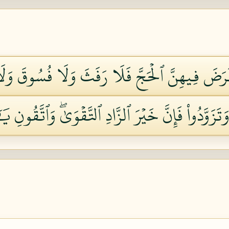
فَرَضَ فِيهِنَّ ٱلۡحَجَّ فَلَا رَفَثَ وَلَا فُسُوقَ وَلَا
تَزَوَّدُواْ فَإِنَّ خَيۡرَ ٱلزَّادِ ٱلتَّقۡوَىٰۖ وَٱتَّقُونِ يَٰٓأ