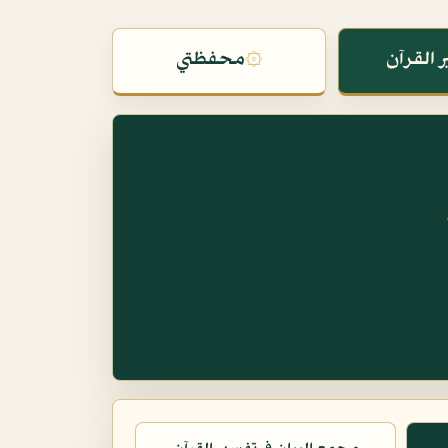
 القرآن
۞
محفظتي