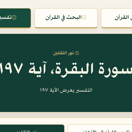
القرآن
۞
البحث في القرآن
۞
تفسير
۞ نور الثقلين
ورة البقرة، آية ١٩٧
التفسير يعرض الآية ١٩٧