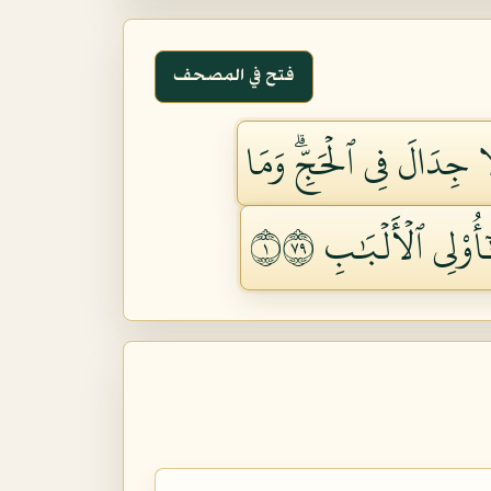
فتح في المصحف
 جِدَالَ فِي ٱلۡحَجِّۗ وَمَا
ُوْلِي ٱلۡأَلۡبَٰبِ ١٩٧