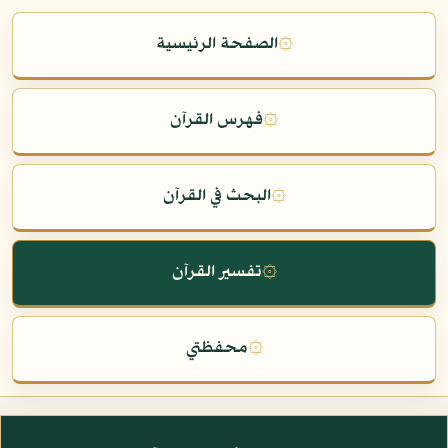
۞
الصفحة الرئيسية
۞
فهرس القرآن
۞
البحث في القرآن
۞
تفسير القرآن
۞
محفظتي