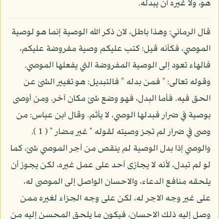
هو، ولا غيره أن يبدله.
قال الرماني: وهذا باطل، لان ذكر الله الوصية إنما هو لوصية
الموصي، فكأنه قيل: كتب عليكم وصية مفروضة عليكم،
فالهاء تعود إلى الوصية المفروضة التي يفعلها الموصي.
وقوله تعالى: " فمن بدله " فالتبديل: هو تغيير الشئ عن
الحق فيه. فأما البدل، فهو وضع شئ مكان آخر. ومن أوصى
بوصية في ضرار فبدلها الوصي، لا يأثم. وقال ابن عباس: من
وصى في ضرار لم تجز وصيته لقوله " غير مضار " ( 1 ).
والوصي إذا بدل الوصية لم ينقص من أجر الموصي شئ، كما
لو لم تبدل، لأنه لا يجازى أحد على عمل غيره، لكن يجوز أن
يلحقه منافع الدعاء، والاحسان الواصل إلى الموصى له،
على غير وجه الاجر له، لكن على وجه الجزاء لغيره ممن
وصل إليه ذلك الاحسان، فيكون ما يلحق المحسن إليه من