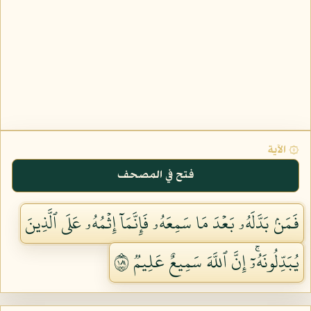
۞ الآية
فتح في المصحف
فَمَنۢ بَدَّلَهُۥ بَعۡدَ مَا سَمِعَهُۥ فَإِنَّمَآ إِثۡمُهُۥ عَلَى ٱلَّذِينَ
يُبَدِّلُونَهُۥٓۚ إِنَّ ٱللَّهَ سَمِيعٌ عَلِيمٞ ١٨١