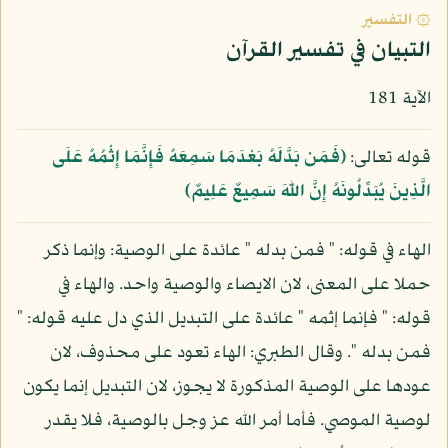
۞ التفسير
التبيان في تفسير القرآن
الآية 181
قوله تعالى:
﴿فَمَن بَدَّلَهُ بَعْدَمَا سَمِعَهُ فَإِنَّمَا إِثْمُهُ عَلَى
الَّذِينَ يُبَدِّلُونَهُ إِنَّ اللّهَ سَمِيعٌ عَلِيمٌ﴾
الهاء في قوله: " فمن بدله " عائدة على الوصية: وإنما ذكر
حملا على المعنى، لان الايصاء والوصية واحد. والهاء في
قوله: " فإنما إثمه " عائدة على التبديل الذي دل عليه قوله: "
فمن بدله ". وقال الطبري: الهاء تعود على محذوف، لان
عودها على الوصية المذكورة لا يجوز، لان التبديل إنما يكون
لوصية الموصي. فأما أمر الله عز وجل بالوصية، فلا يقدر