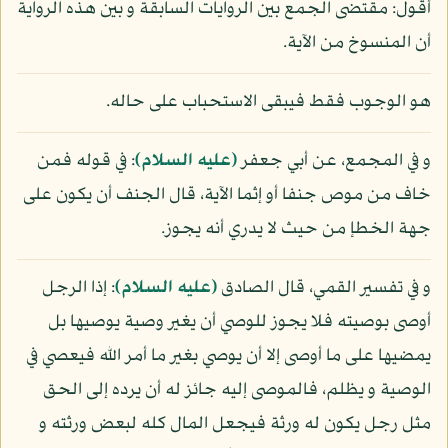
أقول: مقتضى الجمع بين الروايات السابقة و بين هذه الرواية
أن المنسوخ من الآية.
هو الوجوب فقط فيبقى الاستحباب على حاله.
و في المجمع، عن أبي جعفر
(عليه السلام)
: في قوله فمن
خاف من موص جنفا أو إثما الآية، قال الجنف أن يكون على
جهة الخطإ من حيث لا يدري أنه يجوز.
و في تفسير القمي، قال الصادق
(عليه السلام)
: إذا الرجل
أوصى بوصيته فلا يجوز للوصي أن يغير وصية يوصيها بل
يمضيها على ما أوصى إلا أن يوصي بغير ما أمر الله فيعصي في
الوصية و يظلم، فالموصى إليه جائز له أن يرده إلى الحق
مثل رجل يكون له ورثة فيجعل المال كله لبعض ورثته و