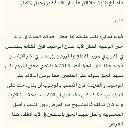
فَأَصْلَحَ بَيْنَهُمْ فَلاَ إِثْمَ عَلَيْهِ إِنَّ اللّهَ غَفُورٌ رَّحِيمٌ (182)
بيان
قوله تعالى: كتب عليكم إذا حضر أحدكم الموت إن ترك
خيرا الوصية، لسان الآية لسان الوجوب فإن الكتابة يستعمل
في القرآن في مورد القطع و اللزوم و يؤيده ما في آخر الآية من
قوله حقا، فإن الحق أيضا كالكتابة يقتضي معنى اللزوم لكن
تقييد الحق بقوله على المتقين، مما يوهن الدلالة على
الوجوب و العزيمة فإن الأنسب بالوجوب أن يقال: حقا على
المؤمنين، و كيف كان فقد قيل إن الآية منسوخة بآية الإرث،
و لو كان كذلك فالمنسوخ هو الفرض دون الندب و أصل
المحبوبية و لعل تقييد الحق بالمتقين في الآية لإفادة هذا
الغرض.