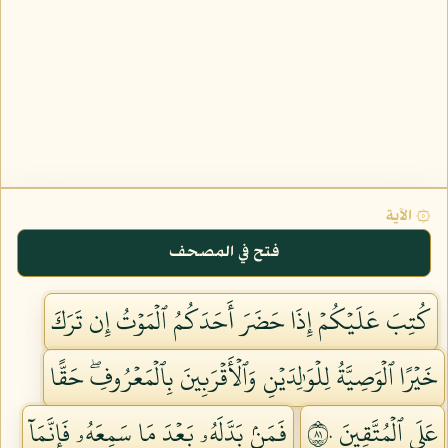
۞ الآية
فتح في المصحف
كُتِبَ عَلَيۡكُمۡ إِذَا حَضَرَ أَحَدَكُمُ ٱلۡمَوۡتُ إِن تَرَكَ
خَيۡرًا ٱلۡوَصِيَّةُ لِلۡوَٰلِدَيۡنِ وَٱلۡأَقۡرَبِينَ بِٱلۡمَعۡرُوفِۖ حَقًّا
عَلَى ٱلۡمُتَّقِينَ ١٨٠
فَمَنۢ بَدَّلَهُۥ بَعۡدَ مَا سَمِعَهُۥ فَإِنَّمَآ