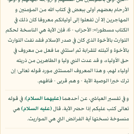
الأرحام بعضهم أولى ببعض في كتاب الله من المؤمنين و
المهاجرين إلا أن تفعلوا إلى أوليائكم معروفا كان ذلك في
الكتاب مسطورا»: الأحزاب - 6، فإن الآية هي الناسخة لحكم
التوارث بالأخوة الذي كان في صدر الإسلام فقد نفت التوارث
بالأخوة و أثبتته للقرابة ثم استثني ما فعل من معروف في
حق الأولياء، و قد عدت النبي وليا و الطاهرين من ذريته
أولياء لهم، و هذا المعروف المستثنى مورد قوله تعالى: إن
ترك خيرا الوصية الآية - و هم قربى - فافهم.
و في تفسير العياشي، عن أحدهما
(عليهما السلام)
: في قوله
تعالى كتب عليكم إذا حضر الآية، قال
(عليه السلام)
هي
منسوخة نسختها آية الفرائض التي هي المواريث.