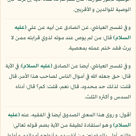
الوصية للوالدين و الأقربين.
و في تفسير العياشي، عن الصادق عن أبيه عن علي
(عليه
السلام)
قال: من لم يوص عند موته لذوي قرابته ممن لا
يرث فقد ختم عمله بمعصية.
و في تفسير العياشي، أيضا عن الصادق
(عليه السلام)
: في الآية
قال: حق جعله الله في أموال الناس لصاحب هذا الأمر، قال
قلت: لذلك حد محدود، قال: نعم، قلت: كم؟ قال: أدناه
السدس و أكثره الثلث.
أقول: و روى هذا المعنى الصدوق أيضا في الفقيه، عنه
(عليه
السلام)
و هو استفادة لطيفة من الآية بضم قوله تعالى:
«النبي أولى بالمؤمنين من أنفسهم و أزواجه أمهاتهم و أولوا