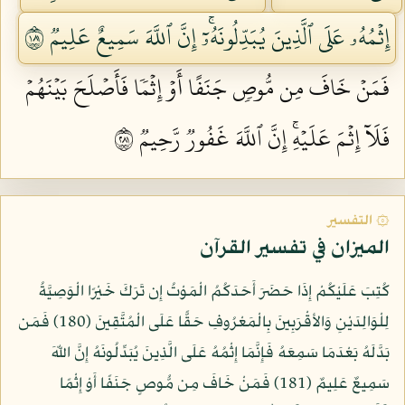
إِثۡمُهُۥ عَلَى ٱلَّذِينَ يُبَدِّلُونَهُۥٓۚ إِنَّ ٱللَّهَ سَمِيعٌ عَلِيمٞ ١٨١
فَمَنۡ خَافَ مِن مُّوصٖ جَنَفًا أَوۡ إِثۡمٗا فَأَصۡلَحَ بَيۡنَهُمۡ
فَلَآ إِثۡمَ عَلَيۡهِۚ إِنَّ ٱللَّهَ غَفُورٞ رَّحِيمٞ ١٨٢
۞ التفسير
الميزان في تفسير القرآن
كُتِبَ عَلَيْكُمْ إِذَا حَضَرَ أَحَدَكُمُ الْمَوْتُ إِن تَرَكَ خَيْرًا الْوَصِيَّةُ
لِلْوَالِدَيْنِ وَالأقْرَبِينَ بِالْمَعْرُوفِ حَقًّا عَلَى الْمُتَّقِينَ (180) فَمَن
بَدَّلَهُ بَعْدَمَا سَمِعَهُ فَإِنَّمَا إِثْمُهُ عَلَى الَّذِينَ يُبَدِّلُونَهُ إِنَّ اللّهَ
سَمِيعٌ عَلِيمٌ (181) فَمَنْ خَافَ مِن مُّوصٍ جَنَفًا أَوْ إِثْمًا