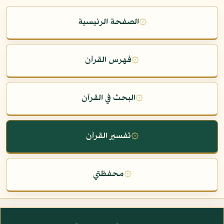
۞
الصفحة الرئيسية
۞
فهرس القرآن
۞
البحث في القرآن
۞
تفسير القرآن
۞
محفظتي