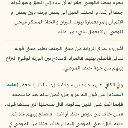
يحرم بعضا فالوصي جائز له أن يرده إلى الحق و هو قوله
جنفا أو إثما، و الجنف الميل إلى بعض ورثته دون بعض، و
الإثم أن يأمر بعمارة بيوت النيران و اتخاذ المسكر فيحل
للوصي أن لا يعمل بشيء من ذلك.
أقول: و بما في الرواية من معنى الجنف يظهر معنى قوله
تعالى فأصلح بينهم فالمراد الإصلاح بين الورثة لوقوع النزاع
بينهم من جهة جنف الموصي.
و في الكافي، عن محمد بن سوقة قال: سألت أبا جعفر
(عليه
السلام)
عن قول الله عز و جل: فمن بدله بعد ما سمعه
فإنما إثمه على الذين يبدلونه، قال نسختها التي بعدها قوله:
فمن خاف من موص جنفا أو إثما - فأصلح بينهم فلا إثم
عليه، قال: يعني الموصى إليه إن خاف جنفا من الموصي في