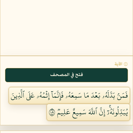
۞ الآية
فتح في المصحف
فَمَنۢ بَدَّلَهُۥ بَعۡدَ مَا سَمِعَهُۥ فَإِنَّمَآ إِثۡمُهُۥ عَلَى ٱلَّذِينَ
يُبَدِّلُونَهُۥٓۚ إِنَّ ٱللَّهَ سَمِيعٌ عَلِيمٞ ١٨١