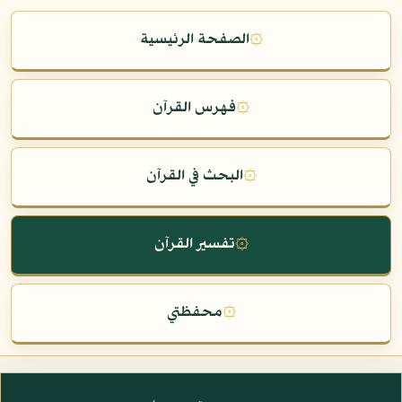
۞
الصفحة الرئيسية
۞
فهرس القرآن
۞
البحث في القرآن
۞
تفسير القرآن
۞
محفظتي