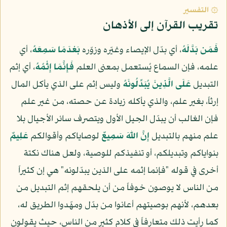
۞ التفسير
تقريب القرآن إلى الأذهان
فَمَن بَدَّلَهُ
، أي بدّل الإيصاء وغيّره وزوّره
بَعْدَمَا سَمِعَهُ
، أي
علمه، فإن السماع يُستعمل بمعنى العلم
فَإِنَّمَا إِثْمُهُ
، أي إثم
التبديل
عَلَى الَّذِينَ يُبَدِّلُونَهُ
وليس إثم على الذي يأكل المال
إرثاً، بغير علم، والذي يأكله زيادة عن حصته، من غير علم
فإن الغالب أن يبدّل الجيل الأول ويتصرف سائر الأجيال بلا
علم منهم بالتبديل
إِنَّ اللّهَ سَمِيعٌ
لوصاياكم وأقوالكم
عَلِيمٌ
بنواياكم وتبديلكم، أو تنفيذكم للوصية، ولعل هناك نكتة
أخرى في قوله "فإنما إثمه على الذين يبدّلونه" هي إن كثيراً
من الناس لا يوصون خوفاً من أن يلحقهم إثم التبديل من
بعدهم، لأنهم بوصيتهم أعانوا من بدّل ومهّدوا الطريق له،
كما رأيت ذلك متعارفاً في كلام كثير من الناس، حيث يقولون