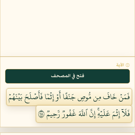
۞ الآية
فتح في المصحف
فَمَنۡ خَافَ مِن مُّوصٖ جَنَفًا أَوۡ إِثۡمٗا فَأَصۡلَحَ بَيۡنَهُمۡ
فَلَآ إِثۡمَ عَلَيۡهِۚ إِنَّ ٱللَّهَ غَفُورٞ رَّحِيمٞ ١٨٢