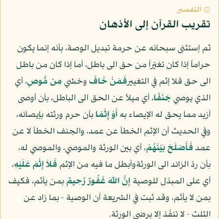
۞ التفسير
تقريب القرآن إلى الأذهان
ثم إستثنى سبحانه عن حرمة تبديل الوصة، بأنه إنما يكون
حراماً إذا كان تغيّراً من حق الى باطل، أما إذا كان من باطل
الى حق فلا إثم في التغيير
فَمَنْ خَافَ
وخشي
مِن مُّوصٍ
، أي
الذي يوصي
جَنَفًا
، أي ميلاً عن الحق الى الباطل، بأن أوصى
أزيد مما يحق له الإيصاء به
أَوْ إِثْمًا
بأن حرم ورثته بإيصائه،
وفي الحديث أن الإثم الخطأ عن عمد، والجنف الخطأ لا عن
عمد
فَأَصْلَحَ بَيْنَهُمْ
، أي بين الورثة والموصي، والموصي له،
بأن ردّ الزائد الى الورثةوأبطل ما فيه من الإثم
فَلاَ إِثْمَ عَلَيْهِ
،
أي على المبدّل للوصية
إِنَّ اللّهَ غَفُورٌ رَّحِيمٌ
بمن يأثم، فكيف
بمن لا يأثم، وقد ثبت في الشريعة أن الوصية - بما زاد عن
الثلث - لا تنفّذ إلا برضى الورثة.