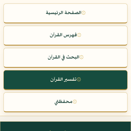
۞
الصفحة الرئيسية
۞
فهرس القرآن
۞
البحث في القرآن
۞
تفسير القرآن
۞
محفظتي