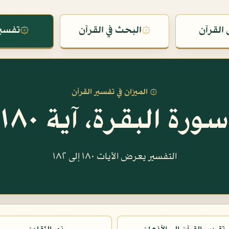
القرآن
۞
البحث في القرآن
۞
تفسير
۞ الميزان في تفسير القرآن
سورة البقرة، آية ١٨٠
التفسير يعرض الآيات ١٨٠ إلى ١٨٢