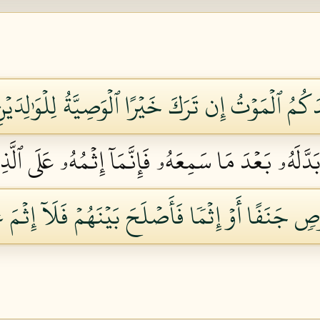
 ٱلۡمَوۡتُ إِن تَرَكَ خَيۡرًا ٱلۡوَصِيَّةُ لِلۡوَٰلِدَيۡنِ 
دَّلَهُۥ بَعۡدَ مَا سَمِعَهُۥ فَإِنَّمَآ إِثۡمُهُۥ عَلَى ٱلَّذِي
َفًا أَوۡ إِثۡمٗا فَأَصۡلَحَ بَيۡنَهُمۡ فَلَآ إِثۡمَ عَلَ