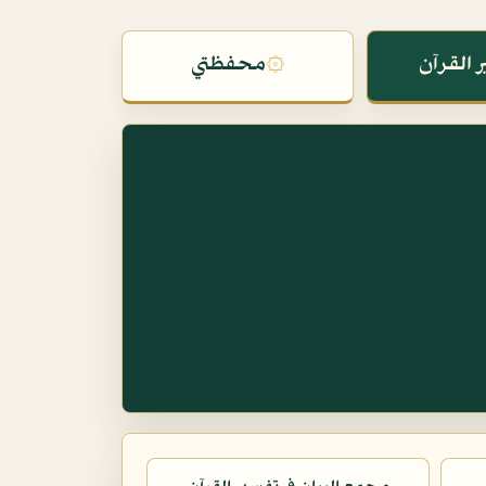
 القرآن
۞
محفظتي