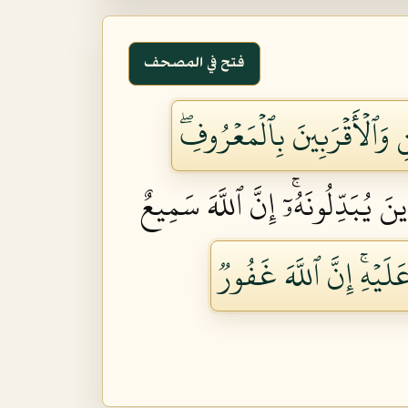
فتح في المصحف
وَٱلۡأَقۡرَبِينَ بِٱلۡمَعۡرُوفِۖ
نَ يُبَدِّلُونَهُۥٓۚ إِنَّ ٱللَّهَ سَمِيعٌ
يۡهِۚ إِنَّ ٱللَّهَ غَفُورٞ