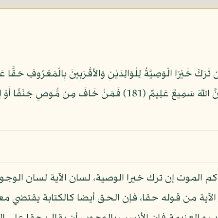
سَمِعَهُ فَإِنَّمَا إِثْمُهُ عَلَى الَّذِينَ يُبَدِّلُونَهُ إِنَّ اللّهَ سَمِيعٌ عَلِيمٌ (1
 الموت إن ترك خيرا الوصية، لسان الآية لسان الوجوب 
ر الآية من قوله حقا، فإن الحق أيضا كالكتابة يقتضي م