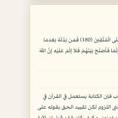
كُتِبَ عَلَيْكُمْ إِذَا حَضَرَ أَحَدَكُمُ الْمَوْتُ إِن تَرَكَ خَيْرًا الْوَصِيَّةُ لِلْوَالِدَيْنِ وَالأقْرَبِينَ بِالْمَعْرُوفِ حَقًّا عَلَى الْمُتَّقِينَ (180) فَمَن بَدَّلَهُ بَعْدَمَا
18) فَمَنْ خَافَ مِن مُّوصٍ جَنَفًا أَوْ إِثْمًا فَأَصْلَحَ بَيْنَهُمْ فَلاَ إِثْمَ عَلَيْهِ إِنَّ اللّهَ
فإن الكتابة يستعمل في القرآن في
عنى اللزوم لكن تقييد الحق بقوله على