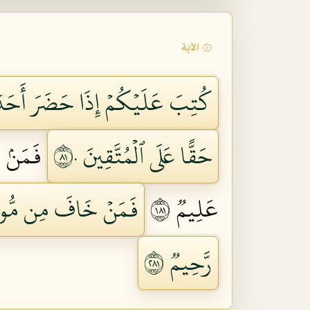
۞ الآية
كُتِبَ عَلَيۡكُمۡ إِذَا حَضَرَ أَحَدَكُمُ
حَقًّا عَلَى ٱلۡمُتَّقِينَ ١٨٠
فَمَنۢ بَ
عَلِيمٞ ١٨١
فَمَنۡ خَافَ مِن مُّوصٖ جَن
رَّحِيمٞ ١٨٢