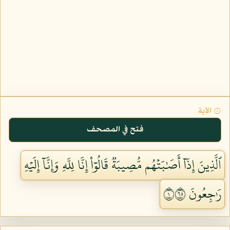
۞ الآية
فتح في المصحف
ٱلَّذِينَ إِذَآ أَصَٰبَتۡهُم مُّصِيبَةٞ قَالُوٓاْ إِنَّا لِلَّهِ وَإِنَّآ إِلَيۡهِ
رَٰجِعُونَ ١٥٦