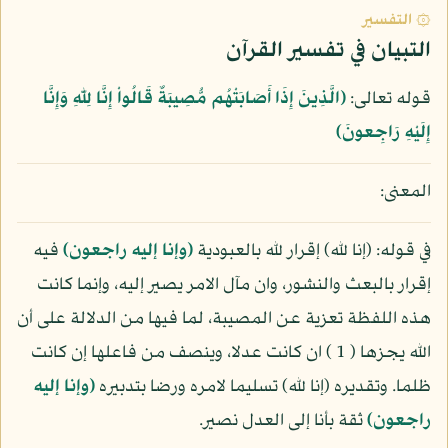
۞ التفسير
التبيان في تفسير القرآن
قوله تعالى:
﴿الَّذِينَ إِذَا أَصَابَتْهُم مُّصِيبَةٌ قَالُواْ إِنَّا لِلّهِ وَإِنَّا
إِلَيْهِ رَاجِعونَ﴾
المعنى:
في قوله: (إنا لله) إقرار لله بالعبودية
(وإنا إليه راجعون)
فيه
إقرار بالبعث والنشور، وان مآل الامر يصير إليه، وإنما كانت
هذه اللفظة تعزية عن المصيبة، لما فيها من الدلالة على أن
الله يجزها ( 1 ) ان كانت عدلا، وينصف من فاعلها إن كانت
ظلما. وتقديره (إنا لله) تسليما لامره ورضا بتدبيره
(وإنا إليه
راجعون)
ثقة بأنا إلى العدل نصير.