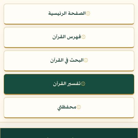
۞
الصفحة الرئيسية
۞
فهرس القرآن
۞
البحث في القرآن
۞
تفسير القرآن
۞
محفظتي