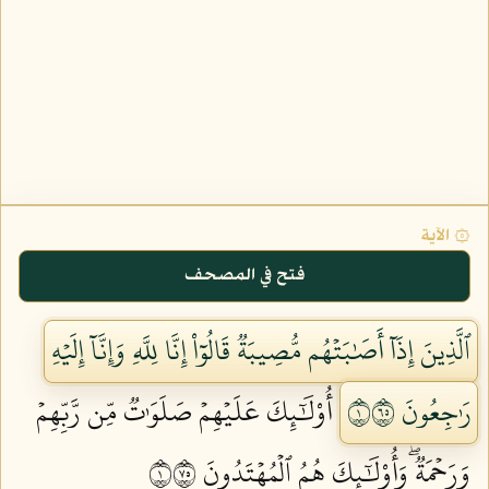
۞ الآية
فتح في المصحف
ٱلَّذِينَ إِذَآ أَصَٰبَتۡهُم مُّصِيبَةٞ قَالُوٓاْ إِنَّا لِلَّهِ وَإِنَّآ إِلَيۡهِ
رَٰجِعُونَ ١٥٦
أُوْلَٰٓئِكَ عَلَيۡهِمۡ صَلَوَٰتٞ مِّن رَّبِّهِمۡ
وَرَحۡمَةٞۖ وَأُوْلَٰٓئِكَ هُمُ ٱلۡمُهۡتَدُونَ ١٥٧