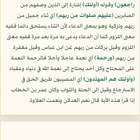
راجعون﴾
وقوله
﴿أولئك﴾
إشارة إلى الذين وصفهم من
الصابرين
﴿عليهم صلوات من ربهم﴾
أي ثناء جميل من
ربهم وتزكية وهو بمعنى الدعاء لأن الثناء يستحق دائما ففيه
معنى اللزوم كما أن الدعاء يدعى به مرة بعد مرة ففيه معنى
اللزوم وقيل بركات من ربهم عن ابن عباس وقيل مغفرة
من ربهم
﴿ورحمة﴾
أي نعمة عاجلا وآجلا فالرحمة النعمة
على المحتاج وكل أحد يحتاج إلى نعمة الله في دنياه وعقباه
﴿وأولئك هم المهتدون﴾
أي المصيبون طريق الحق في
الاسترجاع وقيل إلى الجنة والثواب وكان عمر بن الخطاب
إذا قرأ هذه الآية قال نعم العدلان ونعمت العلاوة.