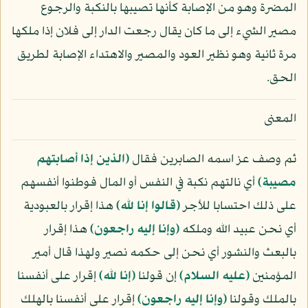
المضرة وهو من الإصابة كأنها تصيبها بالنكبة والرجوع
مصير الشيء إلى ما كان يقال رجعت الدار إلى فلان إذا ملكها
مرة ثانية وهو نظير العود والمصير والاهتداء الإصابة لطريق
الحق.
المعنى
ثم وصف عز اسمه الصابرين فقال
﴿الذين إذا أصابتهم
مصيبة﴾
أي نالتهم نكبة في النفس أو المال فوطنوا أنفسهم
على ذلك احتسابا للأجر
﴿قالوا إنا لله﴾
هذا إقرار بالعبودية
أي نحن عبيد الله وملكه
﴿وإنا إليه راجعون﴾
هذا إقرار
بالبعث والنشور أي نحن إلى حكمه نصير ولهذا قال أمير
المؤمنين
(عليه السلام)
إن قولنا
﴿إنا لله﴾
إقرار على أنفسنا
بالملك وقولنا
﴿وإنا إليه راجعون﴾
إقرار على أنفسنا بالهلك