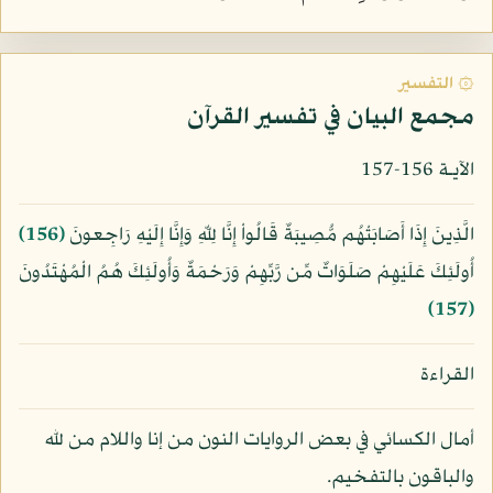
۞ التفسير
مجمع البيان في تفسير القرآن
الآيـة 156-157
الَّذِينَ إِذَا أَصَابَتْهُم مُّصِيبَةٌ قَالُواْ إِنَّا لِلّهِ وَإِنَّا إِلَيْهِ رَاجِعونَ
﴿156﴾
أُولَئِكَ عَلَيْهِمْ صَلَوَاتٌ مِّن رَّبِّهِمْ وَرَحْمَةٌ وَأُولَئِكَ هُمُ الْمُهْتَدُونَ
﴿157﴾
القراءة
أمال الكسائي في بعض الروايات النون من إنا واللام من لله
والباقون بالتفخيم.