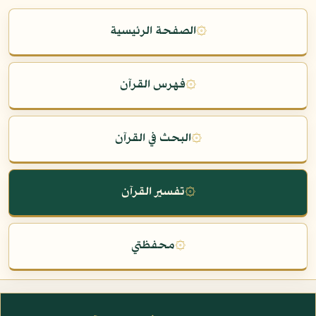
۞
الصفحة الرئيسية
۞
فهرس القرآن
۞
البحث في القرآن
۞
تفسير القرآن
۞
محفظتي