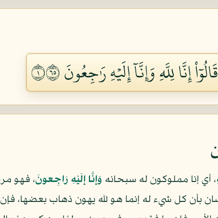
اْ إِنَّا لِلَّهِ وَإِنَّآ إِلَيۡهِ رَٰجِعُونَ ١٥٦
ن
، أي إنا مملوكون له سبحانه
وَإِنَّا إِلَيْهِ رَاجِعونَ
، فهو مرج
ان بأن كل شيء له إنما هو لله يهون ذهاب بعضها، فإن