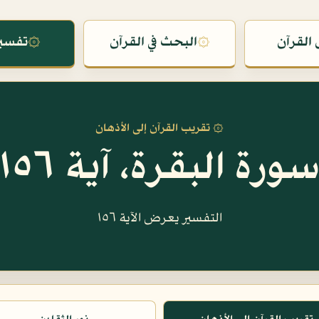
القرآن
۞
البحث في القرآن
۞
تفسير
۞ تقريب القرآن إلى الأذهان
ورة البقرة، آية ١٥٦
التفسير يعرض الآية ١٥٦