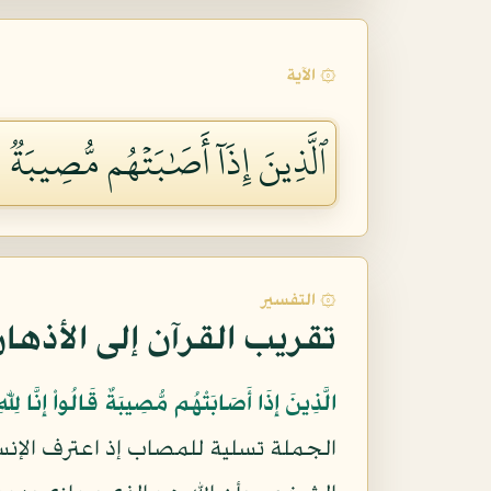
۞ الآية
ٱلَّذِينَ إِذَآ أَصَٰبَتۡهُم مُّصِيبَةٞ قَالُوٓ
۞ التفسير
تقريب القرآن إلى الأذها
الَّذِينَ إِذَا أَصَابَتْهُم مُّصِيبَةٌ قَالُواْ إِنَّا لِلّهِ
الجملة تسلية للمصاب إذ اعترف الإنس