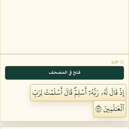
۞ الآية
فتح في المصحف
إِذۡ قَالَ لَهُۥ رَبُّهُۥٓ أَسۡلِمۡۖ قَالَ أَسۡلَمۡتُ لِرَبِّ
ٱلۡعَٰلَمِينَ ١٣١