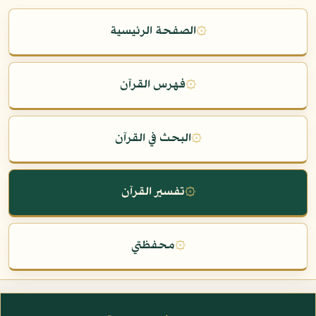
۞
الصفحة الرئيسية
۞
فهرس القرآن
۞
البحث في القرآن
۞
تفسير القرآن
۞
محفظتي