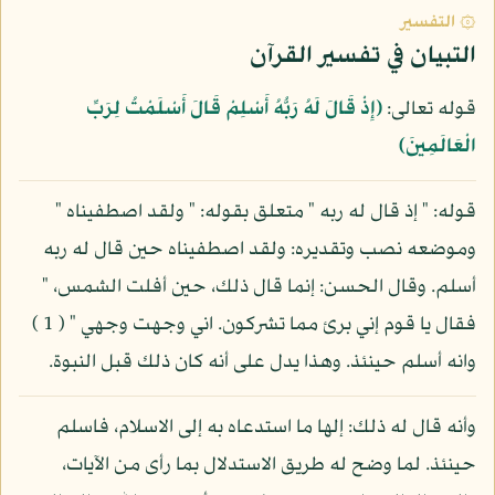
۞ التفسير
التبيان في تفسير القرآن
قوله تعالى:
﴿إِذْ قَالَ لَهُ رَبُّهُ أَسْلِمْ قَالَ أَسْلَمْتُ لِرَبِّ
الْعَالَمِينَ﴾
قوله: " إذ قال له ربه " متعلق بقوله: " ولقد اصطفيناه "
وموضعه نصب وتقديره: ولقد اصطفيناه حين قال له ربه
أسلم. وقال الحسن: إنما قال ذلك، حين أفلت الشمس، "
فقال يا قوم إني برئ مما تشركون. اني وجهت وجهي " ( 1 )
وانه أسلم حينئذ. وهذا يدل على أنه كان ذلك قبل النبوة.
وأنه قال له ذلك: إلها ما استدعاه به إلى الاسلام، فاسلم
حينئذ. لما وضح له طريق الاستدلال بما رأى من الآيات،