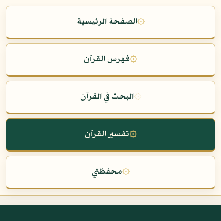
۞
الصفحة الرئيسية
۞
فهرس القرآن
۞
البحث في القرآن
۞
تفسير القرآن
۞
محفظتي