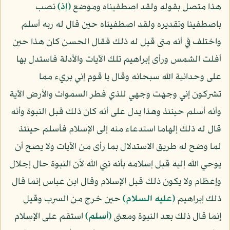
هذا متصل بقوله ولقد اصطفيناه وموضع
﴿إذ﴾
نصب
باصطفينا وتقديره ولقد اصطفيناه حين قال له ربه أسلم
واختلف في أنه متى قيل له ذلك فقال الحسن كان هذا حين
أفلت الشمس ورأى إبراهيم تلك الآيات والأدلة فاستدل بها
على وحدانية الله سبحانه وقال يا قوم إني بريء مما
تشركون إني وجهت وجهي للذي فطر السموات والأرض الآية
وأنه أسلم حينئذ وهذا يدل على أنه كان ذلك قبل النبوة وأنه
قال له ذلك إلهاما استدعاء منه إلى الإسلام فأسلم حينئذ
لما وضح له طريق الاستدلال بما رأى من الآيات ولا يصح أن
يوحي الله إليه قبل إسلامه بأنه نبي الله لأن النبوة حال إجلال
وإعظام ولا يكون ذلك قبل الإسلام وقال ابن عباس إنما قال
ذلك إبراهيم
(عليه السلام)
حين خرج من السرب وقيل
إنما قال ذلك بعد النبوة ومعنى
﴿أسلم﴾
استقم على الإسلام