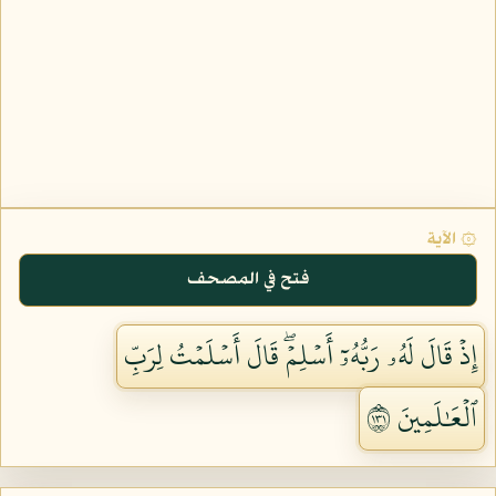
۞ الآية
فتح في المصحف
إِذۡ قَالَ لَهُۥ رَبُّهُۥٓ أَسۡلِمۡۖ قَالَ أَسۡلَمۡتُ لِرَبِّ
ٱلۡعَٰلَمِينَ ١٣١