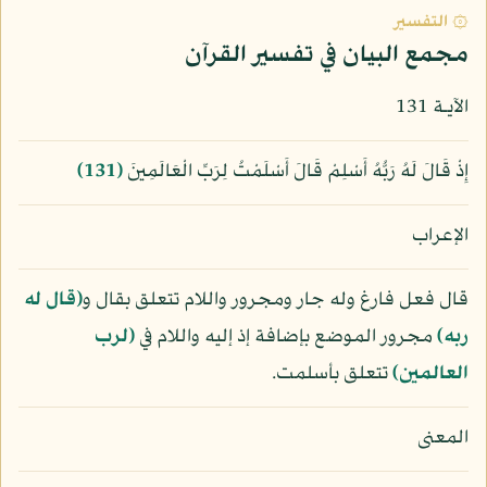
۞ التفسير
مجمع البيان في تفسير القرآن
الآيـة 131
إِذْ قَالَ لَهُ رَبُّهُ أَسْلِمْ قَالَ أَسْلَمْتُ لِرَبِّ الْعَالَمِينَ
﴿131﴾
الإعراب
قال فعل فارغ وله جار ومجرور واللام تتعلق بقال و
﴿قال له
ربه﴾
مجرور الموضع بإضافة إذ إليه واللام في
﴿لرب
العالمين﴾
تتعلق بأسلمت.
المعنى