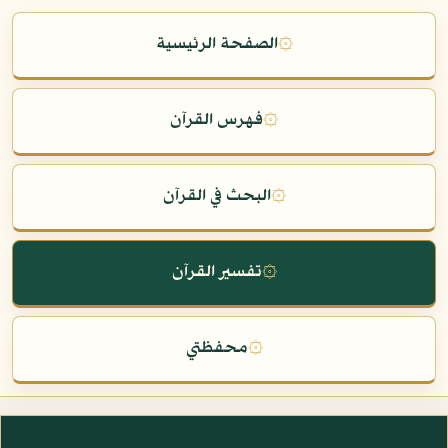
۞
الصفحة الرئيسية
۞
فهرس القرآن
۞
البحث في القرآن
۞
تفسير القرآن
۞
محفظتي