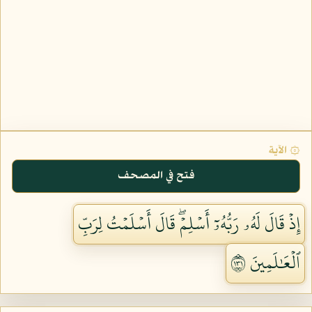
۞ الآية
فتح في المصحف
إِذۡ قَالَ لَهُۥ رَبُّهُۥٓ أَسۡلِمۡۖ قَالَ أَسۡلَمۡتُ لِرَبِّ
ٱلۡعَٰلَمِينَ ١٣١