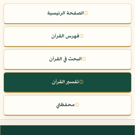
۞
الصفحة الرئيسية
۞
فهرس القرآن
۞
البحث في القرآن
۞
تفسير القرآن
۞
محفظتي