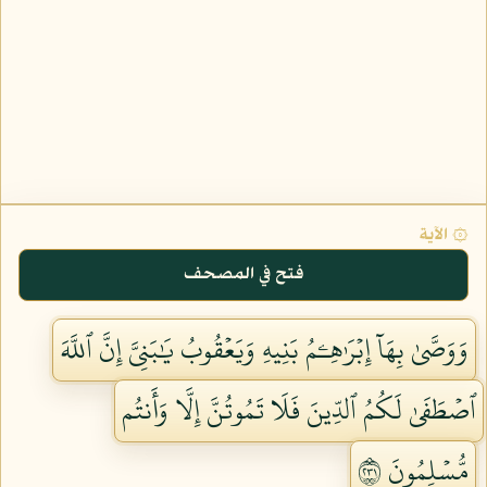
۞ الآية
فتح في المصحف
وَوَصَّىٰ بِهَآ إِبۡرَٰهِـۧمُ بَنِيهِ وَيَعۡقُوبُ يَٰبَنِيَّ إِنَّ ٱللَّهَ
ٱصۡطَفَىٰ لَكُمُ ٱلدِّينَ فَلَا تَمُوتُنَّ إِلَّا وَأَنتُم
مُّسۡلِمُونَ ١٣٢