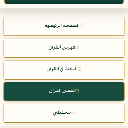
۞
الصفحة الرئيسية
۞
فهرس القرآن
۞
البحث في القرآن
۞
تفسير القرآن
۞
محفظتي