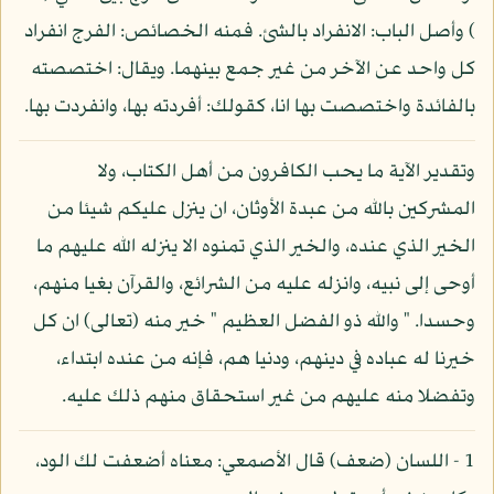
) وأصل الباب: الانفراد بالشئ. فمنه الخصائص: الفرج انفراد
كل واحد عن الآخر من غير جمع بينهما. ويقال: اختصصته
بالفائدة واختصصت بها انا، كقولك: أفردته بها، وانفردت بها.
وتقدير الآية ما يحب الكافرون من أهل الكتاب، ولا
المشركين بالله من عبدة الأوثان، ان ينزل عليكم شيئا من
الخير الذي عنده، والخير الذي تمنوه الا ينزله الله عليهم ما
أوحى إلى نبيه، وانزله عليه من الشرائع، والقرآن بغيا منهم،
وحسدا. " والله ذو الفضل العظيم " خير منه (تعالى) ان كل
خيرنا له عباده في دينهم، ودنيا هم، فإنه من عنده ابتداء،
وتفضلا منه عليهم من غير استحقاق منهم ذلك عليه.
1 - اللسان (ضعف) قال الأصمعي: معناه أضعفت لك الود،