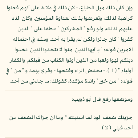
وإن كان ذلك ميل الطباع، - لان ذلك في دلالة على أنهم فعلوا
كراهية لذلك، وتعرضوا بذلك لعداوة المؤمنين. وكان الذم
عليهم لذلك، ولو رفع " المشركين " عطفا على " الذين
كفروا " كان جائزا ولكن لم يقرا به أحد. ومثله في احتماله
الامرين قوله: " يا آيها الذين امنوا لا تتخذوا الذين اتخذوا
دينكم لهوا ولعبا من الذين أوتوا الكتاب من قبلكم والكفار
أولياء " ( 1 ). - بخفض الراء وفتحها - وقرئ بهما. و " من " في
قوله: " من خير " زائدة مؤكدة، كقولك: ما جاءني من أحد.
وموضعها رفع قال أبو ذؤيب:
جزيتك ضعف الود لما استبنته * وما ان جزاك الضعف من
أحد قبلي ( 2 )