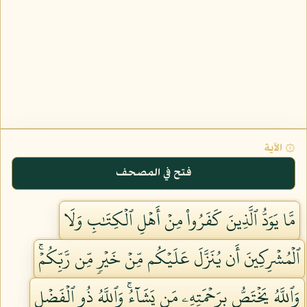
۞ الآية
فتح في المصحف
مَّا يَوَدُّ ٱلَّذِينَ كَفَرُواْ مِنۡ أَهۡلِ ٱلۡكِتَٰبِ وَلَا
ٱلۡمُشۡرِكِينَ أَن يُنَزَّلَ عَلَيۡكُم مِّنۡ خَيۡرٖ مِّن رَّبِّكُمۡۚ
وَٱللَّهُ يَخۡتَصُّ بِرَحۡمَتِهِۦ مَن يَشَآءُۚ وَٱللَّهُ ذُو ٱلۡفَضۡلِ