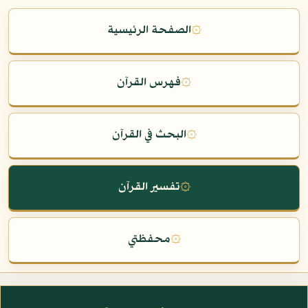
۞
الصفحة الرئيسية
۞
فهرس القرآن
۞
البحث في القرآن
۞
تفسير القرآن
۞
محفظتي