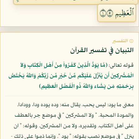
ٱلۡعَظِيمِ ١٠٥
۞ التفسير
التبيان في تفسير القرآن
قوله تعالى:
﴿مَّا يَوَدُّ الَّذِينَ كَفَرُواْ مِنْ أَهْلِ الْكِتَابِ وَلاَ
الْمُشْرِكِينَ أَن يُنَزَّلَ عَلَيْكُم مِّنْ خَيْرٍ مِّن رَّبِّكُمْ وَاللّهُ يَخْتَصُّ
بِرَحْمَتِهِ مَن يَشَاء وَاللّهُ ذُو الْفَضْلِ الْعَظِيمِ﴾
معنى ما يود: ليس يحب. يقال منه: وده يوده ودا، وودادا.
والمودة المحبة. " ولا المشركين " في موضع جر بالعطف
على أهل الكتاب. وتقديره، ولا من المشركين. وقوله: " ان
ينزل " في موضع نصب بقوله: " يود ". وإنما ذموا على ذلك -