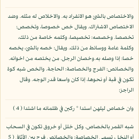
والاختصاص بالشئ هو الانفراد به. والاخلاص له مثله. وضد
الاختصاص الاشتراك. ويقال خص خصوصا، وتخصص:
تخصصا. وخصصه: تخصيصا، وكلمه خاصة من ذلك،
وكلمة عامة ووسائط من ذلك. ويقال: خصه بالشئ، يخصه
خصا: إذا وصله به.وخصان الرجل. من يختصه من اخوانه.
والخصائص: الفرج والخصاصة: الحاجة. والخص شبه كوة
تكون في قبة أو نحوها، إذا كان واسعا قدر الوجه. وقال
الراجز:
وان خصاص ليلهن استدا * ركبن في ظلمائه ما اشتدا ( 4 )
شبه القمر بالخصاص. وكل خلل أو خروق تكون في السحاب
أو النخل، تسمى الخصاصة: والخصائص فرج بين الأثافي ( 5