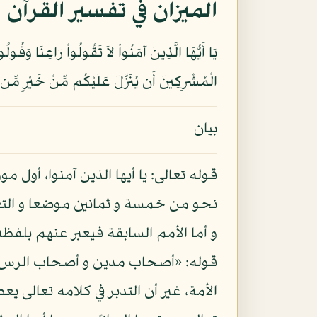
الميزان في تفسير القرآن
الْمُشْرِكِينَ أَن يُنَزَّلَ عَلَيْكُم مِّنْ خَيْرٍ مِّن 
بيان
قوله تعالى: يا أيها الذين آمنوا، أول م
نحو من خمسة و ثمانين موضعا و التعب
و أما الأمم السابقة فيعبر عنهم بلفظة
قوله: «أصحاب مدين و أصحاب الرس، و ب
الأمة، غير أن التدبر في كلامه تعالى يع