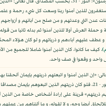
تعالى: «و توبوا إلى الله جميعا أيها المؤمنون»: النور - 31، بحسب 
غفرون للذين آمنوا ربنا وسعت كل شيء رحمة و علما فا
ت عدن التي وعدتهم و من صلح من آبائهم و أزواجهم و 
الملائكة و حملة العرش أولا للذين آمنوا ثم بدله ثانيا من قوله
و عطف عليهم آباءهم و ذرياتهم و لو كان هؤلاء المحك
)
، كيف ما كانوا، كان الذين آمنوا شاملا للجميع من الآبا
 واحد و وقعوا في صف واحد.
لى: «إن الذين آمنوا و اتبعتهم ذريتهم بإيمان ألحقنا 
شيء كل امرىء بما كسب رهين»: الطور - 21، فلو كان ذريتهم الذين اتبعوهم
عتهم ذريتهم» قرينة على إرادة أشخاص خاصة من الذين 
 للإلحاق أيضا وجه، و لا لقوله، و ما ألتناهم من عمله