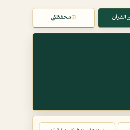
 القرآن
۞
محفظتي