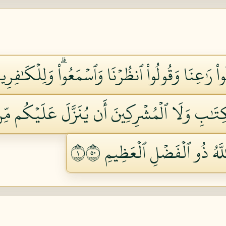
ُواْ رَٰعِنَا وَقُولُواْ ٱنظُرۡنَا وَٱسۡمَعُواْۗ وَلِلۡكَٰفِرِي
كِتَٰبِ وَلَا ٱلۡمُشۡرِكِينَ أَن يُنَزَّلَ عَلَيۡكُم مِّنۡ خ
َّهُ ذُو ٱلۡفَضۡلِ ٱلۡعَظِيمِ ١٠٥