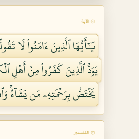
۞ الآية
يَٰٓأَيُّهَا ٱلَّذِينَ ءَامَنُواْ لَا تَقُول
يَوَدُّ ٱلَّذِينَ كَفَرُواْ مِنۡ أَهۡلِ ٱلۡ
يَخۡتَصُّ بِرَحۡمَتِهِۦ مَن يَشَآءُۚ وَٱلل
۞ التفسير