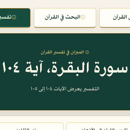
القرآن
۞
البحث في القرآن
۞
تفسير
۞ الميزان في تفسير القرآن
سورة البقرة، آية ١٠٤
التفسير يعرض الآيات ١٠٤ إلى ١٠٥