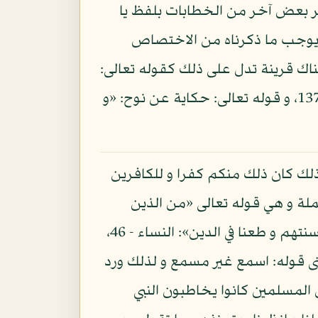
ر بعض آخر من الخطابات بلفظ يا
ه لا يوجب ما ذكرناه من الاختصاص
اك قرينة تدل على ذلك كقوله تعالى:
«إن الذين آمنوا ثم كفروا ثم آمنوا ثم كفروا ثم ازدادوا كفرا لم يكن الله ليغفر لهم»: النساء - 137، و قوله تعالى: حكاية عن نوح: «و
ا ذلك كان ذلك منكم كفرا و للكافرين
ملة و هي قوله تعالى «من الذين
هادوا يحرفون الكلم عن مواضعه و يقولون سمعنا و عصينا و اسمع غير مسمع و راعنا ليا بألسنتهم و طعنا في الدين»: النساء - 46،
ى قوله: اسمع غير مسمع و لذلك ورد
المسلمين كانوا يخاطبون النبي