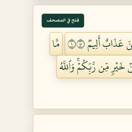
فتح في المصحف
نَ عَذَابٌ أَلِيمٞ ١٠٤
مَّا
َيۡرٖ مِّن رَّبِّكُمۡۚ وَٱللَّهُ