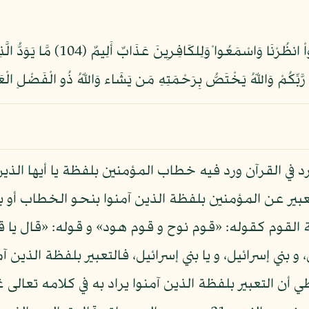
يَا أَيُّهَا الَّذِينَ آمَنُواْ لاَ تَقُولُواْ رَاع
رَّبِّكُمْ وَاللّهُ يَخْتَصُّ بِرَحْمَتِهِ مَن يَشَاء وَاللّهُ ذُو الْفَضْلِ الْعَظ
ورد في القرآن ورد فيه خطاب المؤمنين بلفظة يا أيها الذين
ير عن المؤمنين بلفظة الذين آمنوا بنحو الخطاب أو 
 القوم كقوله: «قوم نوح و قوم هود» و قوله: «قال يا قوم
ني إسرائيل، و يا بني إسرائيل، فالتعبير بلفظة الذين 
طي أن التعبير بلفظة الذين آمنوا يراد به في كلامه تعالى