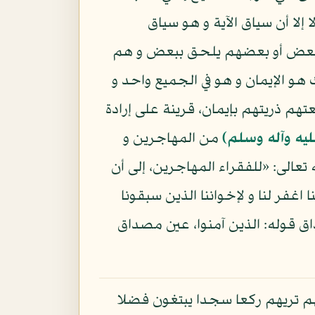
 إلا أن سياق الآية و هو سياق
من بعض أو بعضهم يلحق ببعض و هم
و الإيمان و هو في الجميع واحد و
تهم ذريتهم بإيمان، قرينة على إرادة
ليه وآله وسلم)
من المهاجرين و
تعالى: «للفقراء المهاجرين، إلى أن
 اغفر لنا و لإخواننا الذين سبقونا
ن آمنوا ربنا إنك رءوف رحيم»: الحشر - 10، فلو كان مصداق قوله: الذين آمنوا، عين مصداق
نهم تريهم ركعا سجدا يبتغون فضلا