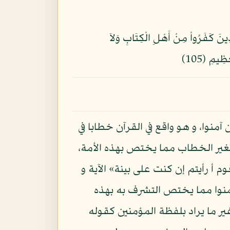
ِنَا وَقُولُواْ انظُرْنَا وَاسْمَعُوا ْوَلِلكَافِرِينَ عَذَابٌ أَلِيمٌ (104) مَّا يَوَدُّ الَّذِينَ كَفَرُواْ مِنْ أَهْلِ الْكِتَابِ وَلاَ
ِيمِ (105)
 آمنوا، و هو واقع في القرآن خطابا في
بغير الخطاب مما يختص بهذه الأمة،
 أ رأيتم إن كنت على بينة» الآية و
آمنوا مما يختص التشرف به بهذه
 غير ما يراد بلفظة المؤمنين كقوله