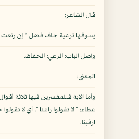
قال الشاعر:
يسوقها ترعية جاف فضل * إن رتعت صلى 
واصل الباب: الرعي: الحفاظ.
المعنى:
وأما الآية فللمفسرين فيها ثلاثة أقوال
عطاء: " لا تقولوا راعنا "، أي لا تقولوا
ارقبنا.