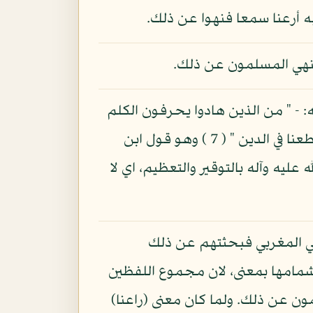
ه أرعنا سمعا فنهوا عن ذلك.
 فنهي المسلمون عن ذلك.
ه: - " من الذين هادوا يحرفون الكلم
عن مواضعه ". ( 5 ) " ويقولون سمعنا وعصينا " ( 6 ) " اسمع غير مسمع وراعنا ليا بألسنتهم وطعنا في الدين " ( 7 ) وهو قول ابن
 عليه وآله بالتوقير والتعظيم، اي لا
ال الحسين بن علي المغربي فبحثتهم عن ذلك
يم النون، واشمامها بمعنى، لان مجموع اللفظين
ون عن ذلك. ولما كان معنى (راعنا)