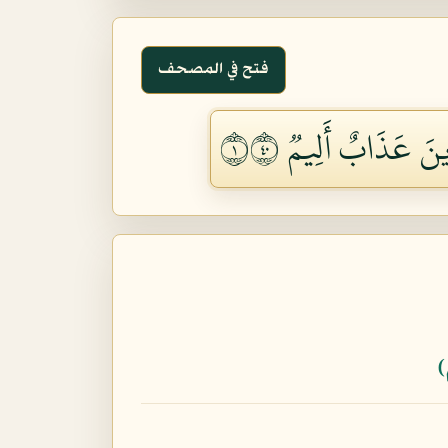
فتح في المصحف
ينَ عَذَابٌ أَلِيمٞ ١٠٤
﴾