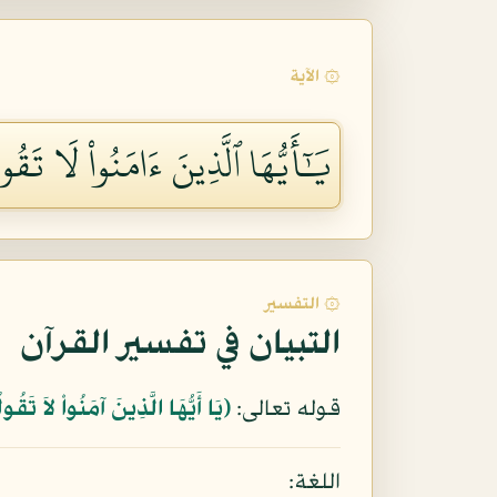
۞ الآية
يَٰٓأَيُّهَا ٱلَّذِينَ ءَامَنُواْ لَا تَقُو
۞ التفسير
التبيان في تفسير القرآن
قوله تعالى:
﴿يَا أَيُّهَا الَّذِينَ آمَنُواْ لاَ تَ
اللغة: