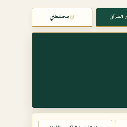
 القرآن
۞
محفظتي