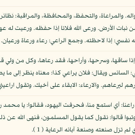
واله. والمراعاة، والتحفظ، والمحافظة، والمراقبة: نظائر
من نبات الأرض. ورعى الله فلانا إذا حفظه. ورعيت له ع
 نفسي: إذا لاحظته. وجمع الراعي: رعاء ورعاة ورعيان.
 إذا ساقها، وسرحها، وأراحها، فقد رعاها، وكل من ولي ق
السائس ويقال: فلان يراعي كذا: معناه ينظر إلى ما يصي
مرهم ليرعاهم. والارعاء: الابقاء على أخيك. وتقول اراع
اعنا: أي استمع منا، فحرفت اليهود، فقالوا: يا محمد را
بوا قالوا: نقول كما يقول المسلمون، فنهى الله عن ذلك فق
لم تزل صنعته وصنعة آبائه الرعاية ( 1 ).