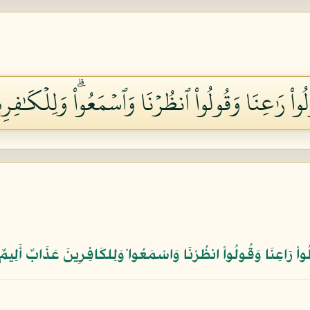
لُواْ رَٰعِنَا وَقُولُواْ ٱنظُرۡنَا وَٱسۡمَعُواْۗ وَلِلۡكَٰفِرِ
قُولُواْ رَاعِنَا وَقُولُواْ انظُرْنَا وَاسْمَعُوا ْوَلِلكَافِرِينَ عَذَابٌ أَلِيمٌ