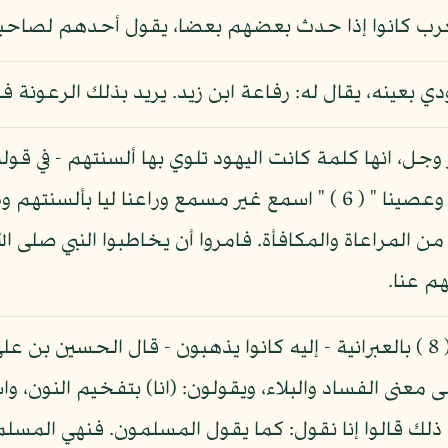
 العرب كانوا إذا حدث بعضهم بعضا، يقول أحدهم لصاحب
دي بعينه، يقال له: رفاعة ابن زيد. يريد بذلك الرعونة
وجل، انها كلمة كانت اليهود تلوي بها ألسنتهم - في قول
 من المراعاة والمكافأة. فامروا أن يخاطبوا النبي صلى الله
م عنا.
وقال أبو جعفر (ع) هذه الكلمة: سب ( 8 ) بالعبرانية - إليه كانوا يذهبون - ق
ون راع رن ( 9 ) قال: على معنى الفساد والبلاء، ويقولون: (انا) بتفخ
 ذلك قالوا إنا نقول: كما يقول المسلمون. فنهي المسلم