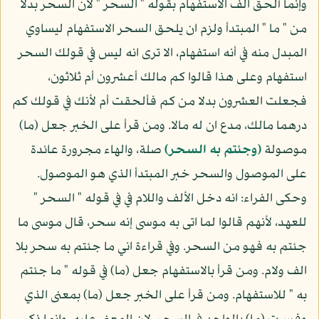
وإنما ألحق الف الاستفهام بقوله " السحر " لان السحر بدلا
من " ما " المبتدأ ولزم ان يلحق السحر الاستفهام ليساوي
المبدل منه في أنه استفهام، الا ترى انه ليس في قولك السحر
استفهام وعلى هذا قالوا كم مالك أعشرون أم ثلاثون،
فجعلت العشرون بدلا من كم فألحقت أم لأنك في قولك كم
درهما مالك، مدع ان له مالا. ومن قرأ على الخبر جعل (ما)
موصولة
(وجئتم به السحر)
صلة، والهاء مجرورة عائدة
على الموصول والسحر خبر المبتدأ الذي هو الموصول.
وحكى الفراء: انه دخل الألف واللام في في قوله " السحر "
للعهد، لأنهم قالوا لما اتى به موسى إنه سحر، قال موسى ما
جئتم به فهو من السحر. وفي قراءة اني ما جئتم به سحر بلا
الف ولام. ومن قرأ بالاستفهام جعل (ما) في قوله " ما جئتم
به " للاستفهام. ومن قرأ على الخبر جعل (ما) بمعنى الذي