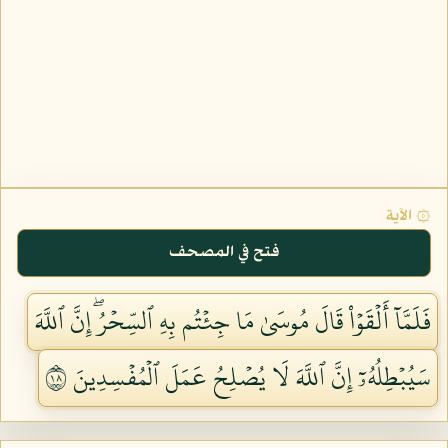
۞ الآية
فتح في المصحف
فَلَمَّآ أَلۡقَوۡاْ قَالَ مُوسَىٰ مَا جِئۡتُم بِهِ ٱلسِّحۡرُۖ إِنَّ ٱللَّهَ
سَيُبۡطِلُهُۥٓ إِنَّ ٱللَّهَ لَا يُصۡلِحُ عَمَلَ ٱلۡمُفۡسِدِينَ ٨١