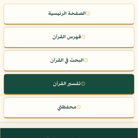
۞
الصفحة الرئيسية
۞
فهرس القرآن
۞
البحث في القرآن
۞
تفسير القرآن
۞
محفظتي