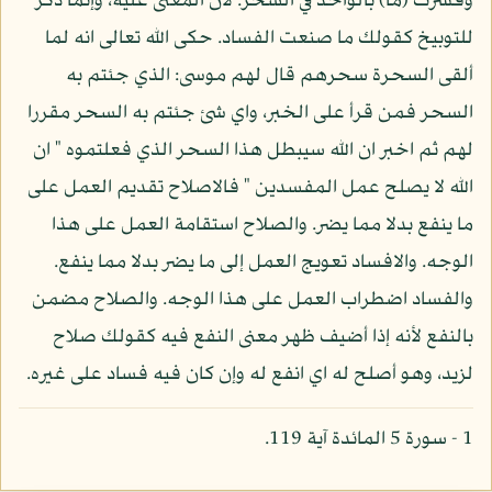
وفسرت (ما) بالواحد في السحر. لان المعنى عليه، وإنما ذكر
للتوبيخ كقولك ما صنعت الفساد. حكى الله تعالى انه لما
ألقى السحرة سحرهم قال لهم موسى: الذي جئتم به
السحر فمن قرأ على الخبر، واي شئ جئتم به السحر مقررا
لهم ثم اخبر ان الله سيبطل هذا السحر الذي فعلتموه " ان
الله لا يصلح عمل المفسدين " فالاصلاح تقديم العمل على
ما ينفع بدلا مما يضر. والصلاح استقامة العمل على هذا
الوجه. والافساد تعويج العمل إلى ما يضر بدلا مما ينفع.
والفساد اضطراب العمل على هذا الوجه. والصلاح مضمن
بالنفع لأنه إذا أضيف ظهر معنى النفع فيه كقولك صلاح
لزيد، وهو أصلح له اي انفع له وإن كان فيه فساد على غيره.
1 - سورة 5 المائدة آية 119.