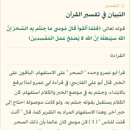
۞ التفسير
التبيان في تفسير القرآن
قوله تعالى:
﴿فَلَمَّا أَلْقَواْ قَالَ مُوسَى مَا جِئْتُم بِهِ السِّحْرُ إِنَّ
اللّهَ سَيُبْطِلُهُ إِنَّ اللّهَ لاَ يُصْلِحُ عَمَلَ الْمُفْسِدِينَ﴾
القراءة:
قرأ أبو عمرو وحده " السحر " على الاستفهام. الباقون على
الخبر. قال أبو علي الفارسي: في قراءة أبي عمرو (ما) يرفع
بالابتداء، وجئتم به في موضع الخبر والكلام استفهام، لان
الكلام يستقبل بقوله جئتم به. ولو كانت موصولة احتاج إلى
خبر آخر. وهذا الاستفهام المراد به التقرير كما، قال " أأنت
قلت للناس " ( 1 ) لان موسى كان عالما بأن ذلك السحر.