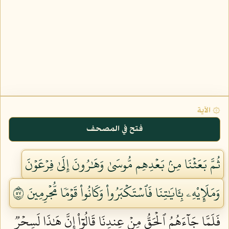
۞ الآية
فتح في المصحف
ثُمَّ بَعَثۡنَا مِنۢ بَعۡدِهِم مُّوسَىٰ وَهَٰرُونَ إِلَىٰ فِرۡعَوۡنَ
وَمَلَإِيْهِۦ بِـَٔايَٰتِنَا فَٱسۡتَكۡبَرُواْ وَكَانُواْ قَوۡمٗا مُّجۡرِمِينَ ٧٥
فَلَمَّا جَآءَهُمُ ٱلۡحَقُّ مِنۡ عِندِنَا قَالُوٓاْ إِنَّ هَٰذَا لَسِحۡرٞ