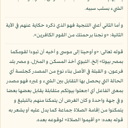
الشيء بسلب سببه.
و أما الثاني أعني التنجية فهو الذي ذكره حكاية عنهم في الآية
الثانية: «و نجنا برحمتك من القوم الكافرين».
قوله تعالى: «و أوحينا إلى موسى و أخيه أن تبوءا لقومكما
بمصر بيوتا» إلخ، التبوي أخذ المسكن و المنزل، و مصر بلد
فرعون، و القبلة في الأصل بناء نوع من المصدر كجلسة أي
الحالة التي يحصل بها التقابل بين الشيء و غيره فهو مصدر
بمعنى الفاعل أي اجعلوا بيوتكم متقابلة يقابل بعضها بعضا
و في جهة واحدة و كان الغرض أن يتمكنا منهم بالتبليغ و
يتمكنوا من إقامة الصلاة جماعة كما يدل عليه أو يشعر به
قوله بعده: «و أقيموا الصلاة» لوقوعه بعده.