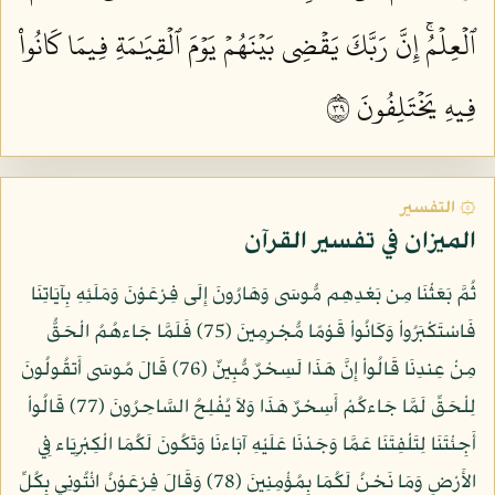
ٱلۡعِلۡمُۚ إِنَّ رَبَّكَ يَقۡضِي بَيۡنَهُمۡ يَوۡمَ ٱلۡقِيَٰمَةِ فِيمَا كَانُواْ
فِيهِ يَخۡتَلِفُونَ ٩٣
۞ التفسير
الميزان في تفسير القرآن
ثُمَّ بَعَثْنَا مِن بَعْدِهِم مُّوسَى وَهَارُونَ إِلَى فِرْعَوْنَ وَمَلَئِهِ بِآيَاتِنَا
فَاسْتَكْبَرُواْ وَكَانُواْ قَوْمًا مُّجْرِمِينَ (75) فَلَمَّا جَاءهُمُ الْحَقُّ
مِنْ عِندِنَا قَالُواْ إِنَّ هَذَا لَسِحْرٌ مُّبِينٌ (76) قَالَ مُوسَى أَتقُولُونَ
لِلْحَقِّ لَمَّا جَاءكُمْ أَسِحْرٌ هَذَا وَلاَ يُفْلِحُ السَّاحِرُونَ (77) قَالُواْ
أَجِئْتَنَا لِتَلْفِتَنَا عَمَّا وَجَدْنَا عَلَيْهِ آبَاءنَا وَتَكُونَ لَكُمَا الْكِبْرِيَاء فِي
الأَرْضِ وَمَا نَحْنُ لَكُمَا بِمُؤْمِنِينَ (78) وَقَالَ فِرْعَوْنُ ائْتُونِي بِكُلِّ