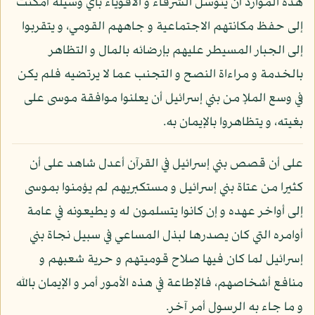
هذه الموارد أن يتوسل الشرفاء و الأقوياء بأي وسيلة أمكنت
إلى حفظ مكانتهم الاجتماعية و جاههم القومي، و يتقربوا
إلى الجبار المسيطر عليهم بإرضائه بالمال و التظاهر
بالخدمة و مراءاة النصح و التجنب عما لا يرتضيه فلم يكن
في وسع الملإ من بني إسرائيل أن يعلنوا موافقة موسى على
بغيته، و يتظاهروا بالإيمان به.
على أن قصص بني إسرائيل في القرآن أعدل شاهد على أن
كثيرا من عتاة بني إسرائيل و مستكبريهم لم يؤمنوا بموسى
إلى أواخر عهده و إن كانوا يتسلمون له و يطيعونه في عامة
أوامره التي كان يصدرها لبذل المساعي في سبيل نجاة بني
إسرائيل لما كان فيها صلاح قوميتهم و حرية شعبهم و
منافع أشخاصهم، فالإطاعة في هذه الأمور أمر و الإيمان بالله
و ما جاء به الرسول أمر آخر.