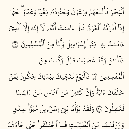
ٱلۡبَحۡرَ فَأَتۡبَعَهُمۡ فِرۡعَوۡنُ وَجُنُودُهُۥ بَغۡيٗا وَعَدۡوًاۖ حَتَّىٰٓ
إِذَآ أَدۡرَكَهُ ٱلۡغَرَقُ قَالَ ءَامَنتُ أَنَّهُۥ لَآ إِلَٰهَ إِلَّا ٱلَّذِيٓ
ءَامَنَتۡ بِهِۦ بَنُوٓاْ إِسۡرَٰٓءِيلَ وَأَنَا۠ مِنَ ٱلۡمُسۡلِمِينَ ٩٠
ءَآلۡـَٰٔنَ وَقَدۡ عَصَيۡتَ قَبۡلُ وَكُنتَ مِنَ
ٱلۡمُفۡسِدِينَ ٩١
فَٱلۡيَوۡمَ نُنَجِّيكَ بِبَدَنِكَ لِتَكُونَ لِمَنۡ
خَلۡفَكَ ءَايَةٗۚ وَإِنَّ كَثِيرٗا مِّنَ ٱلنَّاسِ عَنۡ ءَايَٰتِنَا
لَغَٰفِلُونَ ٩٢
وَلَقَدۡ بَوَّأۡنَا بَنِيٓ إِسۡرَٰٓءِيلَ مُبَوَّأَ صِدۡقٖ
وَرَزَقۡنَٰهُم مِّنَ ٱلطَّيِّبَٰتِ فَمَا ٱخۡتَلَفُواْ حَتَّىٰ جَآءَهُمُ