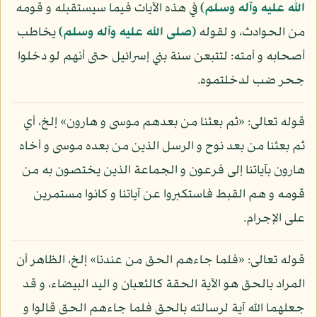
الله عليه وآله وسلم)
في هذه الآيات فيما سيستقبله و قومه
من الحوادث، و لقوله
(صلى الله عليه وآله وسلم)
يخاطب
أصحابه و أمته: لتتبعن سنة بني إسرائيل حتى أنهم لو دخلوا
جحر ضب لدخلتموه.
قوله تعالى: «ثم بعثنا من بعدهم موسى و هارون» إلخ، أي
ثم بعثنا من بعد نوح و الرسل الذين من بعده موسى و أخاه
هارون بآياتنا إلى فرعون و الجماعة الذين يختصون به من
قومه و هم القبط فاستكبروا عن آياتنا و كانوا مستمرين
على الإجرام.
قوله تعالى: «فلما جاءهم الحق من عندنا» إلخ، الظاهر أن
المراد بالحق هو الآية الحقة كالثعبان و اليد البيضاء، و قد
جعلهما الله آية لرسالته بالحق فلما جاءهم الحق قالوا و