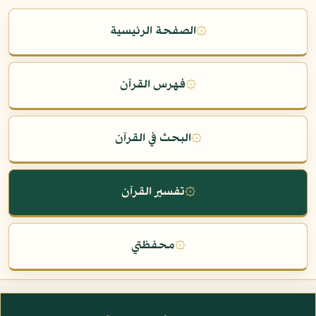
۞
الصفحة الرئيسية
۞
فهرس القرآن
۞
البحث في القرآن
۞
تفسير القرآن
۞
محفظتي