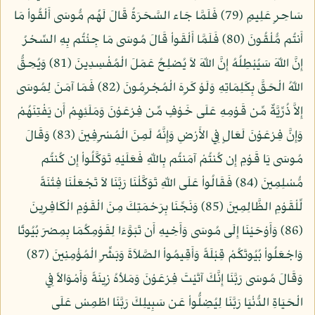
سَاحِرٍ عَلِيمٍ (79) فَلَمَّا جَاء السَّحَرَةُ قَالَ لَهُم مُّوسَى أَلْقُواْ مَا
أَنتُم مُّلْقُونَ (80) فَلَمَّا أَلْقَواْ قَالَ مُوسَى مَا جِئْتُم بِهِ السِّحْرُ
إِنَّ اللّهَ سَيُبْطِلُهُ إِنَّ اللّهَ لاَ يُصْلِحُ عَمَلَ الْمُفْسِدِينَ (81) وَيُحِقُّ
اللّهُ الْحَقَّ بِكَلِمَاتِهِ وَلَوْ كَرِهَ الْمُجْرِمُونَ (82) فَمَا آمَنَ لِمُوسَى
إِلاَّ ذُرِّيَّةٌ مِّن قَوْمِهِ عَلَى خَوْفٍ مِّن فِرْعَوْنَ وَمَلَئِهِمْ أَن يَفْتِنَهُمْ
وَإِنَّ فِرْعَوْنَ لَعَالٍ فِي الأَرْضِ وَإِنَّهُ لَمِنَ الْمُسْرِفِينَ (83) وَقَالَ
مُوسَى يَا قَوْمِ إِن كُنتُمْ آمَنتُم بِاللّهِ فَعَلَيْهِ تَوَكَّلُواْ إِن كُنتُم
مُّسْلِمِينَ (84) فَقَالُواْ عَلَى اللّهِ تَوَكَّلْنَا رَبَّنَا لاَ تَجْعَلْنَا فِتْنَةً
لِّلْقَوْمِ الظَّالِمِينَ (85) وَنَجِّنَا بِرَحْمَتِكَ مِنَ الْقَوْمِ الْكَافِرِينَ
(86) وَأَوْحَيْنَا إِلَى مُوسَى وَأَخِيهِ أَن تَبَوَّءَا لِقَوْمِكُمَا بِمِصْرَ بُيُوتًا
وَاجْعَلُواْ بُيُوتَكُمْ قِبْلَةً وَأَقِيمُواْ الصَّلاَةَ وَبَشِّرِ الْمُؤْمِنِينَ (87)
وَقَالَ مُوسَى رَبَّنَا إِنَّكَ آتَيْتَ فِرْعَوْنَ وَمَلأهُ زِينَةً وَأَمْوَالاً فِي
الْحَيَاةِ الدُّنْيَا رَبَّنَا لِيُضِلُّواْ عَن سَبِيلِكَ رَبَّنَا اطْمِسْ عَلَى