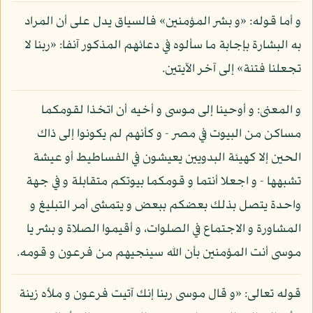
و أما قوله: «و بشر المؤمنين» فالسياق يدل على أن المراد
به البشارة بإجابة ما سألوه في دعائهم المذكور آنفا: «ربنا لا
تجعلنا فتنة» إلى آخر الآيتين.
و المعنى: و أوحينا إلى موسى و أخيه أن اتخذا لقومكما
مساكن من البيوت في مصر - و كأنهم لم يكونوا إلى ذاك
الحين إلا كهيئة البدويين يعيشون في الفساطيط أو عيشة
تشبهها - و اجعلا أنتما و قومكما بيوتكم متقابلة و في جهة
واحدة يتصل بذلك بعضكم ببعض و يتمشى أمر التبليغ و
المشاورة و الاجتماع في الصلوات، و أقيموا الصلاة و بشر يا
موسى أنت المؤمنين بأن الله سينجيهم من فرعون و قومه.
قوله تعالى: «و قال موسى ربنا إنك آتيت فرعون و ملأه زينة