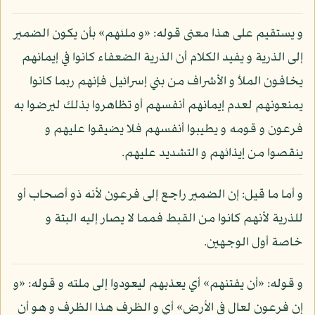
و يستقيم على هذا معنى قوله: «و ملئهم» بأن يكون الضمير
إلى الذرية و يفيد الكلام أن الذرية الضعفاء كانوا في إيمانهم
يخافون الملأ و الأشراف من بني إسرائيل فإنهم ربما كانوا
يمنعونهم لعدم إيمانهم أنفسهم أو تظاهروا بذلك ليرضوا به
فرعون و قومه و يطيبوا أنفسهم فلا يضيقوا عليهم و
ينقصوا من إيذائهم و التشديد عليهم.
و أما ما قيل: إن الضمير راجع إلى فرعون لأنه ذو أصحاب أو
للذرية لأنهم كانوا من القبط فمما لا يصار إليه البتة و
خاصة أول الوجهين.
و قوله: «أن يفتنهم» أي يعذبهم ليعودوا إلى ملته و قوله: «و
إن فرعون لعال في الأرض» أي و الظرف هذا الظرف و هو أن