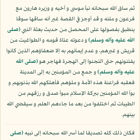
ثم ساق الله سبحانه نبأ موسى و أخيه و وزيره هارون مع
فرعون و ملئه و قد أوجز في القصة غير أنه ساقها سوقا
ينطبق بفصولها على المحصل من حديث بعثة النبي
(صلى
الله عليه وآله وسلم)
و دعوته عتاة قومه و الطواغيت من
قريش و غيرهم، و عدم إيمانهم به إلا ضعفاؤهم الذين كانوا
يفتنونهم حتى التجئوا إلى الهجرة فهاجر هو
(صلى الله
عليه وآله وسلم)
و جمع من المؤمنين به إلى المدينة
فعقبه فراعنة هذه الأمة و ملؤهم فأهلكهم الله بذنوبهم و
بوأ الله المؤمنين ببركة الإسلام مبوأ صدق و رزقهم من
الطيبات ثم اختلفوا من بعد ما جاءهم العلم و سيقضي الله
بينهم.
فكان ذلك كله تصديقا لما أسر الله سبحانه إلى نبيه
(صلى