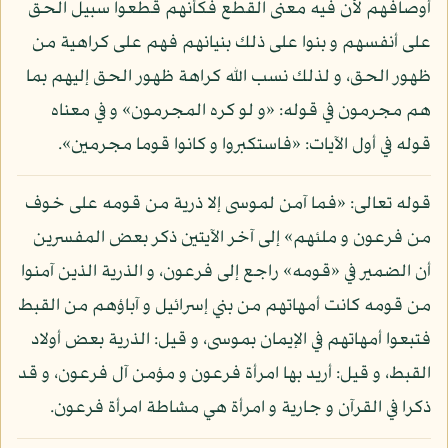
أوصافهم لأن فيه معنى القطع فكأنهم قطعوا سبيل الحق
على أنفسهم و بنوا على ذلك بنيانهم فهم على كراهية من
ظهور الحق، و لذلك نسب الله كراهة ظهور الحق إليهم بما
هم مجرمون في قوله: «و لو كره المجرمون» و في معناه
قوله في أول الآيات: «فاستكبروا و كانوا قوما مجرمين».
قوله تعالى: «فما آمن لموسى إلا ذرية من قومه على خوف
من فرعون و ملئهم» إلى آخر الآيتين ذكر بعض المفسرين
أن الضمير في «قومه» راجع إلى فرعون، و الذرية الذين آمنوا
من قومه كانت أمهاتهم من بني إسرائيل و آباؤهم من القبط
فتبعوا أمهاتهم في الإيمان بموسى، و قيل: الذرية بعض أولاد
القبط، و قيل: أريد بها امرأة فرعون و مؤمن آل فرعون، و قد
ذكرا في القرآن و جارية و امرأة هي مشاطة امرأة فرعون.