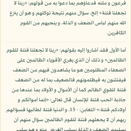
فرعون و ملئه فدعاؤهم بما دعوا به من قولهم: «ربنا لا
تجعلنا فتنة» إلخ، سؤال منهم نتيجة توكلهم و هو أن ينزع
الله منهم لباس الضعف و الذلة، و ينجيهم من القوم
الكافرين.
أما الأول فقد أشاروا إليه بقولهم: «ربنا لا تجعلنا فتنة للقوم
الظالمين» و ذلك أن الذي يغري الأقوياء الظالمين على
الضعفاء المظلومين هو ما يشاهدون فيهم من الضعف
فيفتتنون به فيظلمونهم فالضعيف بما له من الضعف
فتنة للقوي الظالم كما أن الأموال و الأولاد بما عندها من
جاذبة الحب فتنة للإنسان قال تعالى: «إنما أموالكم و
أولادكم فتنة:» التغابن: - 15، و الدنيا فتنة لطالبها فسؤالهم
ربهم أن لا يجعلهم فتنة للقوم الظالمين سؤال منهم أن
يسلبهم الضعف و الذلة بسلب الغرض منه و هو سلب