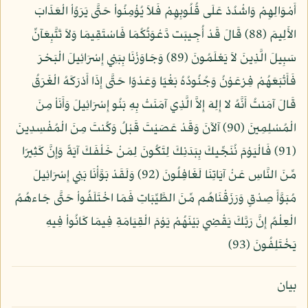
أَمْوَالِهِمْ وَاشْدُدْ عَلَى قُلُوبِهِمْ فَلاَ يُؤْمِنُواْ حَتَّى يَرَوُاْ الْعَذَابَ
الأَلِيمَ (88) قَالَ قَدْ أُجِيبَت دَّعْوَتُكُمَا فَاسْتَقِيمَا وَلاَ تَتَّبِعَآنِّ
سَبِيلَ الَّذِينَ لاَ يَعْلَمُونَ (89) وَجَاوَزْنَا بِبَنِي إِسْرَائِيلَ الْبَحْرَ
فَأَتْبَعَهُمْ فِرْعَوْنُ وَجُنُودُهُ بَغْيًا وَعَدْوًا حَتَّى إِذَا أَدْرَكَهُ الْغَرَقُ
قَالَ آمَنتُ أَنَّهُ لا إِلِهَ إِلاَّ الَّذِي آمَنَتْ بِهِ بَنُو إِسْرَائِيلَ وَأَنَاْ مِنَ
الْمُسْلِمِينَ (90) آلآنَ وَقَدْ عَصَيْتَ قَبْلُ وَكُنتَ مِنَ الْمُفْسِدِينَ
(91) فَالْيَوْمَ نُنَجِّيكَ بِبَدَنِكَ لِتَكُونَ لِمَنْ خَلْفَكَ آيَةً وَإِنَّ كَثِيرًا
مِّنَ النَّاسِ عَنْ آيَاتِنَا لَغَافِلُونَ (92) وَلَقَدْ بَوَّأْنَا بَنِي إِسْرَائِيلَ
مُبَوَّأَ صِدْقٍ وَرَزَقْنَاهُم مِّنَ الطَّيِّبَاتِ فَمَا اخْتَلَفُواْ حَتَّى جَاءهُمُ
الْعِلْمُ إِنَّ رَبَّكَ يَقْضِي بَيْنَهُمْ يَوْمَ الْقِيَامَةِ فِيمَا كَانُواْ فِيهِ
يَخْتَلِفُونَ (93)
بيان