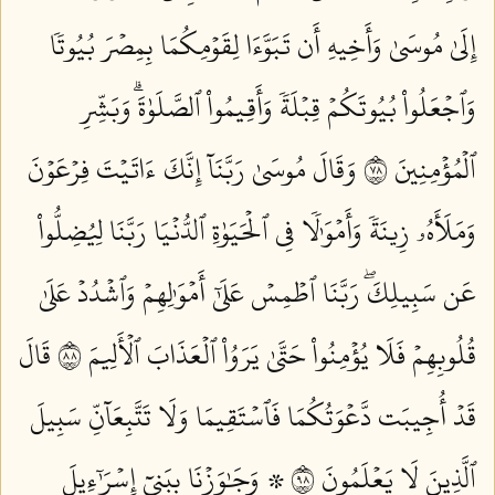
إِلَىٰ مُوسَىٰ وَأَخِيهِ أَن تَبَوَّءَا لِقَوۡمِكُمَا بِمِصۡرَ بُيُوتٗا
وَٱجۡعَلُواْ بُيُوتَكُمۡ قِبۡلَةٗ وَأَقِيمُواْ ٱلصَّلَوٰةَۗ وَبَشِّرِ
ٱلۡمُؤۡمِنِينَ ٨٧
وَقَالَ مُوسَىٰ رَبَّنَآ إِنَّكَ ءَاتَيۡتَ فِرۡعَوۡنَ
وَمَلَأَهُۥ زِينَةٗ وَأَمۡوَٰلٗا فِي ٱلۡحَيَوٰةِ ٱلدُّنۡيَا رَبَّنَا لِيُضِلُّواْ
عَن سَبِيلِكَۖ رَبَّنَا ٱطۡمِسۡ عَلَىٰٓ أَمۡوَٰلِهِمۡ وَٱشۡدُدۡ عَلَىٰ
قُلُوبِهِمۡ فَلَا يُؤۡمِنُواْ حَتَّىٰ يَرَوُاْ ٱلۡعَذَابَ ٱلۡأَلِيمَ ٨٨
قَالَ
قَدۡ أُجِيبَت دَّعۡوَتُكُمَا فَٱسۡتَقِيمَا وَلَا تَتَّبِعَآنِّ سَبِيلَ
ٱلَّذِينَ لَا يَعۡلَمُونَ ٨٩
۞ وَجَٰوَزۡنَا بِبَنِيٓ إِسۡرَٰٓءِيلَ