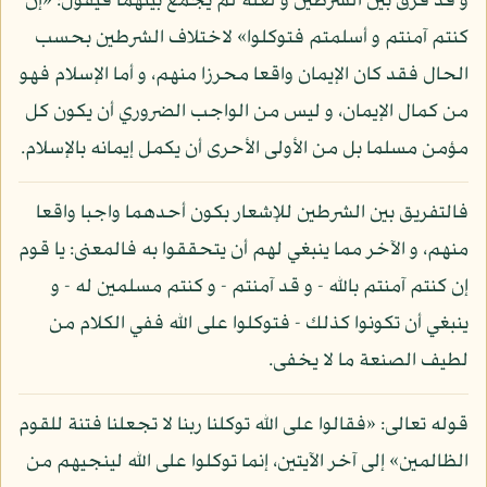
و قد فرق بين الشرطين و لعله لم يجمع بينهما فيقول: «إن
كنتم آمنتم و أسلمتم فتوكلوا» لاختلاف الشرطين بحسب
الحال فقد كان الإيمان واقعا محرزا منهم، و أما الإسلام فهو
من كمال الإيمان، و ليس من الواجب الضروري أن يكون كل
مؤمن مسلما بل من الأولى الأحرى أن يكمل إيمانه بالإسلام.
فالتفريق بين الشرطين للإشعار بكون أحدهما واجبا واقعا
منهم، و الآخر مما ينبغي لهم أن يتحققوا به فالمعنى: يا قوم
إن كنتم آمنتم بالله - و قد آمنتم - و كنتم مسلمين له - و
ينبغي أن تكونوا كذلك - فتوكلوا على الله ففي الكلام من
لطيف الصنعة ما لا يخفى.
قوله تعالى: «فقالوا على الله توكلنا ربنا لا تجعلنا فتنة للقوم
الظالمين» إلى آخر الآيتين، إنما توكلوا على الله لينجيهم من