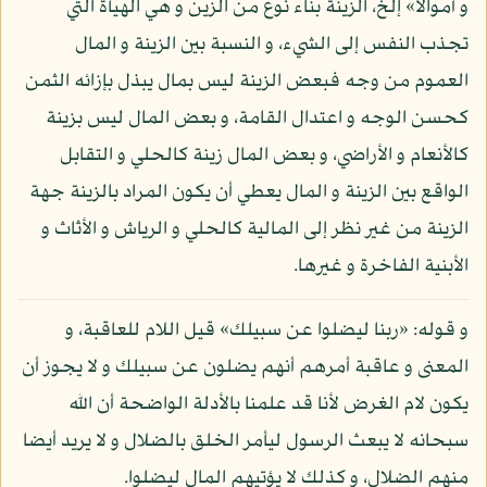
و أموالا» إلخ، الزينة بناء نوع من الزين و هي الهيأة التي
تجذب النفس إلى الشيء، و النسبة بين الزينة و المال
العموم من وجه فبعض الزينة ليس بمال يبذل بإزائه الثمن
كحسن الوجه و اعتدال القامة، و بعض المال ليس بزينة
كالأنعام و الأراضي، و بعض المال زينة كالحلي و التقابل
الواقع بين الزينة و المال يعطي أن يكون المراد بالزينة جهة
الزينة من غير نظر إلى المالية كالحلي و الرياش و الأثاث و
الأبنية الفاخرة و غيرها.
و قوله: «ربنا ليضلوا عن سبيلك» قيل اللام للعاقبة، و
المعنى و عاقبة أمرهم أنهم يضلون عن سبيلك و لا يجوز أن
يكون لام الغرض لأنا قد علمنا بالأدلة الواضحة أن الله
سبحانه لا يبعث الرسول ليأمر الخلق بالضلال و لا يريد أيضا
منهم الضلال، و كذلك لا يؤتيهم المال ليضلوا.