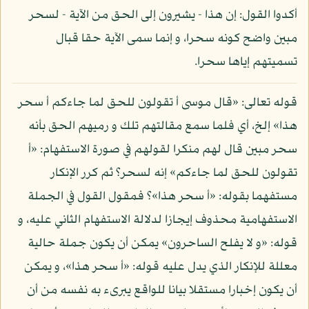
أكدوا القول: إن هذا - يشيرون إلى الحق من الآية - لسحر
مبين واضح كونه سحرا، و إنما سمى الآية حقا قبال
تسميتهم إياها سحرا.
قوله تعالى: «قال موسى أ تقولون للحق لما جاءكم أ سحر
هذا» إلخ، أي فلما سمع مقالتهم تلك و رميهم الحق بأنه
سحر مبين قال لهم منكرا لقولهم في صورة الاستفهام: «أ
تقولون للحق لما جاءكم» إنه لسحر؟ ثم كرر الإنكار
مستفهما بقوله: «أ سحر هذا»؟ فمقول القول في الجملة
الاستفهامية محذوف إيجازا لدلالة الاستفهام الثاني عليه، و
قوله: «و لا يفلح الساحرون» يمكن أن يكون جملة حالية
معللة للإنكار الذي يدل عليه قوله: «أ سحر هذا»، و يمكن
أن يكون إخبارا مستقلا بيانا للواقع يبرىء به نفسه من أن