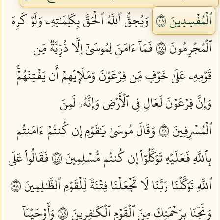
ٱلۡمُفۡسِدِينَ ٨١
وَيُحِقُّ ٱللَّهُ ٱلۡحَقَّ بِكَلِمَٰتِهِۦ وَلَوۡ كَرِهَ
ٱلۡمُجۡرِمُونَ ٨٢
فَمَآ ءَامَنَ لِمُوسَىٰٓ إِلَّا ذُرِّيَّةٞ مِّن
قَوۡمِهِۦ عَلَىٰ خَوۡفٖ مِّن فِرۡعَوۡنَ وَمَلَإِيْهِمۡ أَن يَفۡتِنَهُمۡۚ
وَإِنَّ فِرۡعَوۡنَ لَعَالٖ فِي ٱلۡأَرۡضِ وَإِنَّهُۥ لَمِنَ
ٱلۡمُسۡرِفِينَ ٨٣
وَقَالَ مُوسَىٰ يَٰقَوۡمِ إِن كُنتُمۡ ءَامَنتُم
بِٱللَّهِ فَعَلَيۡهِ تَوَكَّلُوٓاْ إِن كُنتُم مُّسۡلِمِينَ ٨٤
فَقَالُواْ عَلَى
ٱللَّهِ تَوَكَّلۡنَا رَبَّنَا لَا تَجۡعَلۡنَا فِتۡنَةٗ لِّلۡقَوۡمِ ٱلظَّٰلِمِينَ ٨٥
وَنَجِّنَا بِرَحۡمَتِكَ مِنَ ٱلۡقَوۡمِ ٱلۡكَٰفِرِينَ ٨٦
وَأَوۡحَيۡنَآ