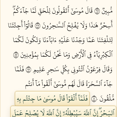
مُّبِينٞ ٧٦
قَالَ مُوسَىٰٓ أَتَقُولُونَ لِلۡحَقِّ لَمَّا جَآءَكُمۡۖ
أَسِحۡرٌ هَٰذَا وَلَا يُفۡلِحُ ٱلسَّٰحِرُونَ ٧٧
قَالُوٓاْ أَجِئۡتَنَا
لِتَلۡفِتَنَا عَمَّا وَجَدۡنَا عَلَيۡهِ ءَابَآءَنَا وَتَكُونَ لَكُمَا
ٱلۡكِبۡرِيَآءُ فِي ٱلۡأَرۡضِ وَمَا نَحۡنُ لَكُمَا بِمُؤۡمِنِينَ ٧٨
وَقَالَ فِرۡعَوۡنُ ٱئۡتُونِي بِكُلِّ سَٰحِرٍ عَلِيمٖ ٧٩
فَلَمَّا
جَآءَ ٱلسَّحَرَةُ قَالَ لَهُم مُّوسَىٰٓ أَلۡقُواْ مَآ أَنتُم
مُّلۡقُونَ ٨٠
فَلَمَّآ أَلۡقَوۡاْ قَالَ مُوسَىٰ مَا جِئۡتُم بِهِ
ٱلسِّحۡرُۖ إِنَّ ٱللَّهَ سَيُبۡطِلُهُۥٓ إِنَّ ٱللَّهَ لَا يُصۡلِحُ عَمَلَ