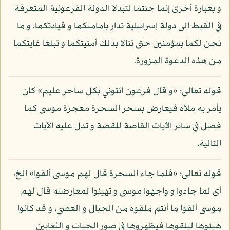
و بعبارة أخرى إنما جئتما لتبدلا الدولة الفرعونية المتعرقة
في القبط إلى دولة إسرائيلية تدار بإمامتكما و قيادتكما، و ما
نحن لكما بمؤمنين حتى تنالا بذلك أمنيتكما و تبلغا غايتكما
من هذه الدعوة المزورة.
قوله تعالى: «و قال فرعون ائتوني بكل ساحر عليم» كان
يأمر به ملأه فيعارض بسحر السحرة معجزة موسى كما
فصل في سائر الآيات القاصة للقصة و تدل عليه الآيات
التالية.
قوله تعالى: «فلما جاء السحرة قال لهم موسى ألقوا» إلخ،
أي لما جاءوا و واجهوا موسى و تهيئوا لمعارضته قال لهم
موسى ألقوا ما أنتم ملقوه من الحبال و العصي، و قد كانوا
هيئوها ليلقوها فيظهروها في صور الحيات و الثعابين