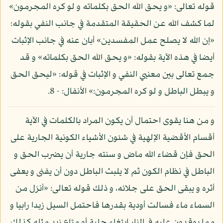
قوله تعالى: «و يحق الله الحق بكلماته و لو كره المجرمون»
لما كشف الله عن الحقيقة المتقدمة في جانب النفي بقوله:
«إن الله لا يصلح عمل المفسدين» أبان عنه في جانب الإثبات
أيضا في هذه الآية بقوله: «و يحق الله الحق بكلماته» و قد
جمع تعالى بين معنيي النفي و الإثبات في قوله: «ليحق الحق
و يبطل الباطل و لو كره المجرمون:» الأنفال: - 8.
و من هنا يقوى احتمال أن يكون المراد بالكلمات في الآية
أقسام الأقضية الإلهية في شئون الأشياء الكونية الجارية على
الحق فإن قضاء الله ماض و سنته جارية أن يضرب الحق و
الباطل في نظام الكون ثم لا يلبث الباطل دون أن يفنى و يعفى
أثره و يبقى الحق على جلائه، و ذلك قوله تعالى: «أنزل من
السماء ماء فسالت أودية بقدرها فاحتمل السيل زبدا رابيا و
مما يوقدون عليه في النار ابتغاء حلية أو متاع زبد مثله كذلك