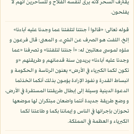
يقترف السحر لأنه يرى لنفسه الفلاح و للساحرين أنهم لا
يفلحون.
قوله تعالى: «قالوا أ جئتنا لتلفتنا عما وجدنا عليه آباءنا»
إلخ، اللفت هو الصرف عن الشيء، و المعنى: قال فرعون و
ملؤه لموسى معاتبين له: «أ جئتنا لتلفتنا» و تصرفنا «عما
وجدنا عليه آباءنا» يريدون سنة قدمائهم و طريقتهم «و
تكون لكما الكبرياء في الأرض» يعنون الرئاسة و الحكومة و
انبساط القدرة و نفوذ الإرادة يؤمون بذلك أنكما اتخذتما
الدعوة الدينية وسيلة إلى إبطال طريقتنا المستقرة في الأرض،
و وضع طريقة جديدة أنتما واضعان مبتكران لها موضعها
تحوزان بإجرائها في الناس و إيماننا بكما و طاعتنا لكما
الكبرياء و العظمة في المملكة.