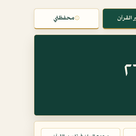
 القرآن
۞
محفظتي