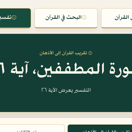
القرآن
۞
البحث في القرآن
۞
تفسير
۞ تقريب القرآن إلى الأذهان
رة المطففين، آية ٢٦
التفسير يعرض الآية ٢٦