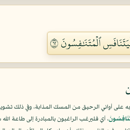
َتَنَافَسِ ٱلۡمُتَنَٰفِسُونَ ٢٦
ن
به على أواني الرحيق من المسك المذابة، وفي ذلك تشويق 
تَنَافِسُونَ
، أي فليرغب الراغبون بالمبادرة إلى طاعة الل