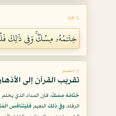
۞ الآية
خِتَٰمُهُۥ مِسۡكٞۚ وَفِي ذَٰلِكَ فَلۡي
۞ التفسير
تقريب القرآن إلى الأذها
خِتَامُهُ مِسْكٌ
، فإن المداد الذي يختم 
الرفاه،
وَفِي ذَلِكَ
النعيم
فَلْيَتَنَافَسِ الْمُ