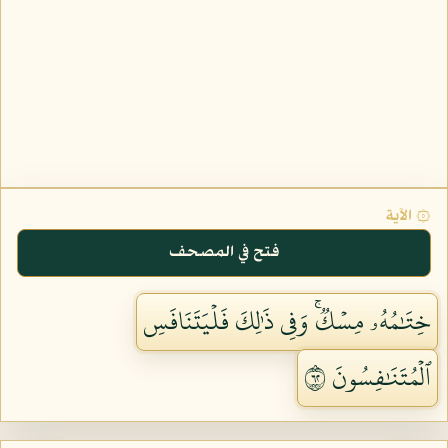
۞ الآية
فتح في المصحف
خِتَٰمُهُۥ مِسۡكٞۚ وَفِي ذَٰلِكَ فَلۡيَتَنَافَسِ
ٱلۡمُتَنَٰفِسُونَ ٢٦