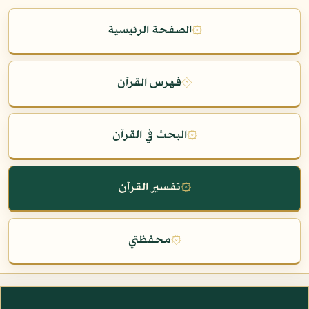
۞
الصفحة الرئيسية
۞
فهرس القرآن
۞
البحث في القرآن
۞
تفسير القرآن
۞
محفظتي