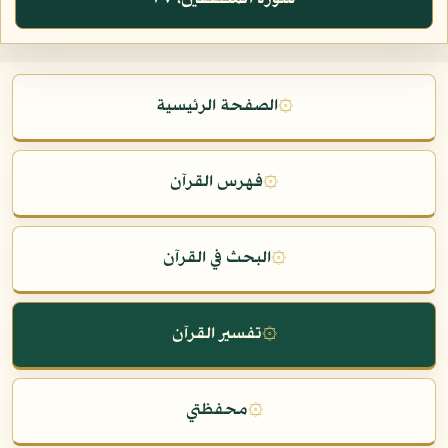
۞
الصفحة الرئيسية
۞
فهرس القرآن
۞
البحث في القرآن
۞
تفسير القرآن
۞
محفظتي