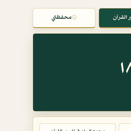
 القرآن
۞
محفظتي