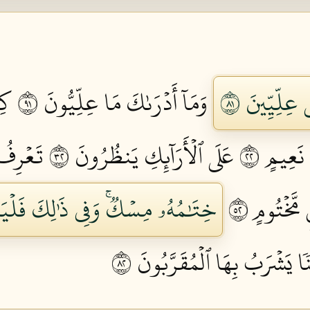
عِلِّيِّينَ ١٨
وَمَآ أَدۡرَىٰكَ مَا عِلِّيُّونَ ١٩
كِت
 نَعِيمٍ ٢٢
عَلَى ٱلۡأَرَآئِكِ يَنظُرُونَ ٢٣
تَعۡرِفُ
َخۡتُومٍ ٢٥
خِتَٰمُهُۥ مِسۡكٞۚ وَفِي ذَٰلِكَ فَلۡيَت
ا يَشۡرَبُ بِهَا ٱلۡمُقَرَّبُونَ ٢٨