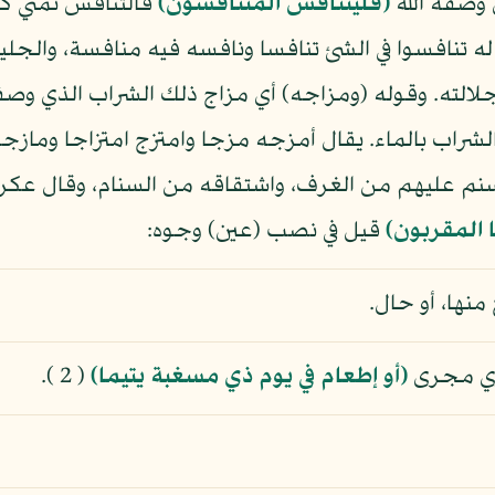
ي وصفه الله
(فليتنافس المتنافسون)
فالتنافس تمني ك
ه تنافسوا في الشئ تنافسا ونافسه فيه منافسة، والج
جلالته. وقوله (ومزاجه) أي مزاج ذلك الشراب الذي وص
، والشراب بالماء. يقال أمزجه مزجا وامتزج امتزاجا وماز
نم عليهم من الغرف، واشتقاقه من السنام، وقال عكرمة
 المقربون)
قيل في نصب (عين) وجوه:
منها، أو حال.
جري مجرى
(أو إطعام في يوم ذي مسغبة يتيما)
( 2 ).