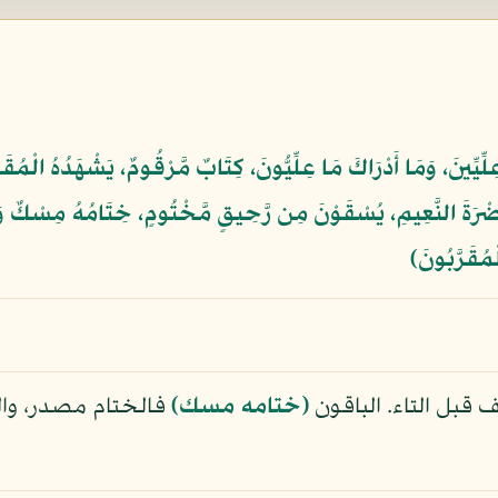
 عِلِّيِّينَ، وَمَا أَدْرَاكَ مَا عِلِّيُّونَ، كِتَابٌ مَّرْقُومٌ، يَشْهَدُهُ الْمُقَر
ضْرَةَ النَّعِيمِ، يُسْقَوْنَ مِن رَّحِيقٍ مَّخْتُومٍ، خِتَامُهُ مِسْكٌ وَف
مُقَرَّبُونَ﴾
 قبل التاء. الباقون
(ختامه مسك)
فالختام مصدر، وال