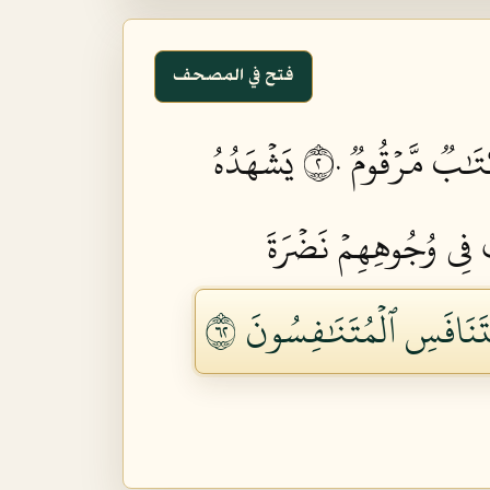
فتح في المصحف
َٰبٞ مَّرۡقُومٞ ٢٠
يَشۡهَدُهُ
 فِي وُجُوهِهِمۡ نَضۡرَةَ
َنَافَسِ ٱلۡمُتَنَٰفِسُونَ ٢٦