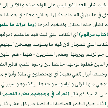
يم شأن العد الذي ليس على الواحد، نحو ثلاثين إلى 
 في عليين في السماء. وقال الجبائي: معناه في جملة الم
يم لشأن هذه المنازل وتفخيم أمرها
(وما ادراك ما عليو
كتاب مرقوم)
أي الكتاب الذي ثبت فيه طاعتهم (مرقو
كتاب الذي للفجار، لان فيه ما يسؤهم ويسخن أعينهم
جوائزهم ويرونها. ومعنى المقربون - ههنا - هم الذين قر
 الذين فعلوه لوجهه خالصا من وجوه القبح، فالبر الن
ه، وجمعه أبرار (لفي نعيم) أي ويحصلون في ملاذ وأنواع م
د: هي من اللؤلئ والياقوت، واحدها أريكة، وهو سرير في
لى الأسرة، ثم قال
(تعرف في وجوههم نضرة النعيم)
أي
)
فالرحيق الخمر الصافية الخالصة من كل غش. قال 