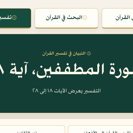
القرآن
۞
البحث في القرآن
۞
تفسير
۞ التبيان في تفسير القرآن
رة المطففين، آية ١٨
التفسير يعرض الآيات ١٨ إلى ٢٨