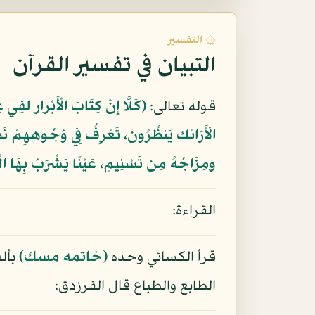
۞ التفسير
التبيان في تفسير القرآن
قوله تعالى:
﴿كَلَّا إِنَّ كِتَابَ الْأَبْرَارِ لَفِي
الْأَرَائِكِ يَنظُرُونَ، تَعْرِفُ فِي وُجُوهِهِمْ نَ
وَمِزَاجُهُ مِن تَسْنِيمٍ، عَيْنًا يَشْرَبُ بِهَا الْ
القراءة:
قرأ الكسائي وحده
(خاتمه مسك)
بألف
الطابع والطباع قال الفرزدق: