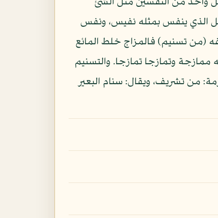
ل واحد من النفسين مثل الشئ
ليل الذي ينفس بمثله نفيس، ونفس
فه (من تسنيم) فالمزاج خلط المائع
جه ممازجة وتمازجا تمازجا. والتسنيم
: من تشريف، ويقال: سنام البعير