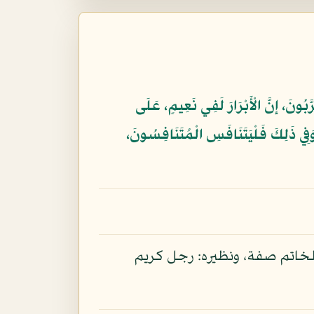
َّبُونَ، إِنَّ الْأَبْرَارَ لَفِي نَعِيمٍ، عَلَى
ِي ذَلِكَ فَلْيَتَنَافَسِ الْمُتَنَافِسُونَ،
خاتم صفة، ونظيره: رجل كريم