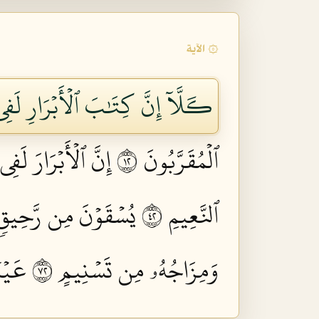
۞ الآية
كـَلَّآ إِنَّ كِتَٰبَ ٱلۡأَبۡرَارِ لَفِي 
ٱلۡمُقَرَّبُونَ ٢١
إِنَّ ٱلۡأَبۡرَارَ لَفِي
ٱلنَّعِيمِ ٢٤
يُسۡقَوۡنَ مِن رَّحِيقٖ مّ
وَمِزَاجُهُۥ مِن تَسۡنِيمٍ ٢٧
عَيۡنٗ