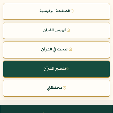
۞
الصفحة الرئيسية
۞
فهرس القرآن
۞
البحث في القرآن
۞
تفسير القرآن
۞
محفظتي