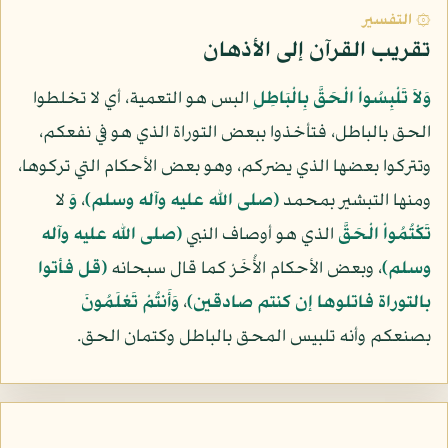
۞ التفسير
تقريب القرآن إلى الأذهان
وَلاَ تَلْبِسُواْ الْحَقَّ بِالْبَاطِلِ
البس هو التعمية، أي لا تخلطوا
الحق بالباطل، فتأخذوا ببعض التوراة الذي هو في نفعكم،
وتتركوا بعضها الذي يضركم، وهو بعض الأحكام التي تركوها،
ومنها التبشير بمحمد
(صلى الله عليه وآله وسلم)
،
وَ
لا
تَكْتُمُواْ الْحَقَّ
الذي هو أوصاف النبي
(صلى الله عليه وآله
وسلم)
، وبعض الأحكام الأُخَرْ كما قال سبحانه
(قل فأتوا
بالتوراة فاتلوها إن كنتم صادقين)
،
وَأَنتُمْ تَعْلَمُونَ
بصنعكم وأنه تلبيس المحق بالباطل وكتمان الحق.