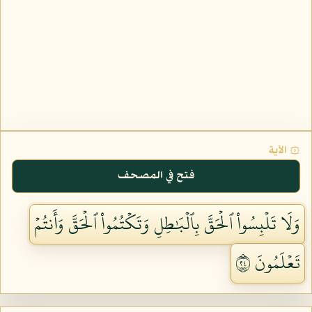
۞ الآية
فتح في المصحف
وَلَا تَلۡبِسُواْ ٱلۡحَقَّ بِٱلۡبَٰطِلِ وَتَكۡتُمُواْ ٱلۡحَقَّ وَأَنتُمۡ
تَعۡلَمُونَ ٤٢