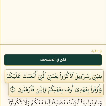
۞ الآية
فتح في المصحف
يَٰبَنِيٓ إِسۡرَٰٓءِيلَ ٱذۡكُرُواْ نِعۡمَتِيَ ٱلَّتِيٓ أَنۡعَمۡتُ عَلَيۡكُمۡ
وَأَوۡفُواْ بِعَهۡدِيٓ أُوفِ بِعَهۡدِكُمۡ وَإِيَّٰيَ فَٱرۡهَبُونِ ٤٠
وَءَامِنُواْ بِمَآ أَنزَلۡتُ مُصَدِّقٗا لِّمَا مَعَكُمۡ وَلَا تَكُونُوٓاْ