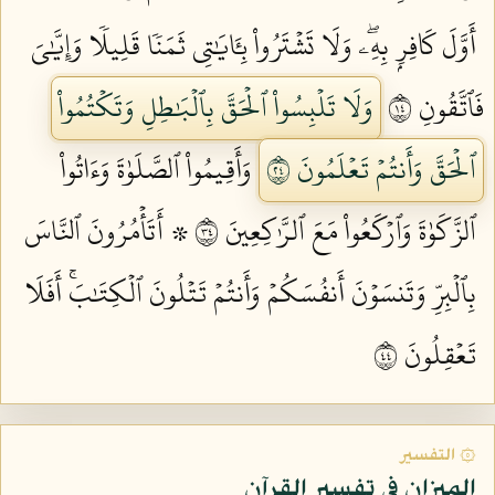
أَوَّلَ كَافِرِۭ بِهِۦۖ وَلَا تَشۡتَرُواْ بِـَٔايَٰتِي ثَمَنٗا قَلِيلٗا وَإِيَّٰيَ
فَٱتَّقُونِ ٤١
وَلَا تَلۡبِسُواْ ٱلۡحَقَّ بِٱلۡبَٰطِلِ وَتَكۡتُمُواْ
ٱلۡحَقَّ وَأَنتُمۡ تَعۡلَمُونَ ٤٢
وَأَقِيمُواْ ٱلصَّلَوٰةَ وَءَاتُواْ
ٱلزَّكَوٰةَ وَٱرۡكَعُواْ مَعَ ٱلرَّٰكِعِينَ ٤٣
۞ أَتَأۡمُرُونَ ٱلنَّاسَ
بِٱلۡبِرِّ وَتَنسَوۡنَ أَنفُسَكُمۡ وَأَنتُمۡ تَتۡلُونَ ٱلۡكِتَٰبَۚ أَفَلَا
تَعۡقِلُونَ ٤٤
۞ التفسير
الميزان في تفسير القرآن