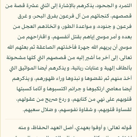
التمرد و الجحود، يذكرهم بالإشارة إلى اثنتي عشرة قصة من
قصصهم، كنجاتهم من آل فرعون بفرق البحر، و غرق
فرعون و جنوده، و مواعدة الطور، و اتخاذهم العجل من
بعده و أمر موسى إياهم بقتل أنفسهم، و اقتراحهم من
موسى أن يريهم الله جهرة فأخذتهم الصاعقة ثم بعثهم الله
تعالى، إلى آخر ما أشير إليه من قصصهم التي كلها مشحونة
بألطاف إلهية و عنايات ربانية، و يذكرهم أيضا المواثيق التي
أخذ منهم ثم نقضوها و نبذوها وراء ظهورهم، و يذكرهم
أيضا معاصي ارتكبوها و جرائم اكتسبوها و آثاما كسبتها
قلوبهم على نهي من كتابهم، و ردع صريح من عقولهم،
لقساوة قلوبهم، و شقاوة نفوسهم، و ضلال سعيهم.
قوله تعالى: و أوفوا بعهدي، أصل العهد الحفاظ، و منه