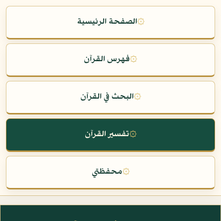
۞
الصفحة الرئيسية
۞
فهرس القرآن
۞
البحث في القرآن
۞
تفسير القرآن
۞
محفظتي