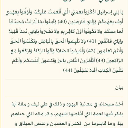
يَا بَنِي إِسْرَائِيلَ اذْكُرُواْ نِعْمَتِيَ الَّتِي أَنْعَمْتُ عَلَيْكُمْ وَأَوْفُواْ بِعَهْدِي
أُوفِ بِعَهْدِكُمْ وَإِيَّايَ فَارْهَبُونِ (40) وَآمِنُواْ بِمَا أَنزَلْتُ مُصَدِّقاً
لِّمَا مَعَكُمْ وَلاَ تَكُونُواْ أَوَّلَ كَافِرٍ بِهِ وَلاَ تَشْتَرُواْ بِآيَاتِي ثَمَناً قَلِيلاً
وَإِيَّايَ فَاتَّقُونِ (41) وَلاَ تَلْبِسُواْ الْحَقَّ بِالْبَاطِلِ وَتَكْتُمُواْ الْحَقَّ
وَأَنتُمْ تَعْلَمُونَ (42) وَأَقِيمُواْ الصَّلاَةَ وَآتُواْ الزَّكَاةَ وَارْكَعُواْ مَعَ
الرَّاكِعِينَ (43) أَتَأْمُرُونَ النَّاسَ بِالْبِرِّ وَتَنسَوْنَ أَنفُسَكُمْ وَأَنتُمْ
تَتْلُونَ الْكِتَابَ أَفَلاَ تَعْقِلُونَ (44)
بيان
أخذ سبحانه في معاتبة اليهود و ذلك في طي نيف و مائة آية
يذكر فيها نعمة التي أفاضها عليهم، و كراماته التي حباهم
بها، و ما قابلوها من الكفر و العصيان و نقض الميثاق و