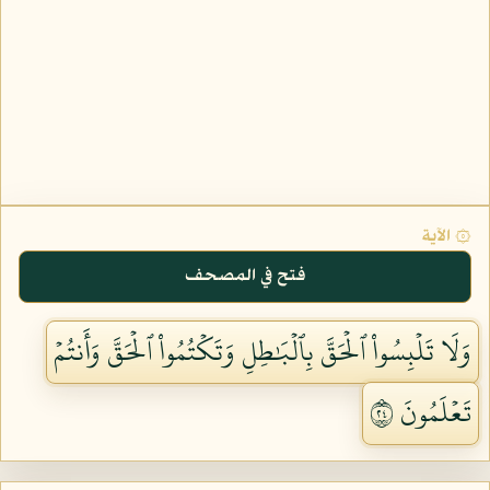
۞ الآية
فتح في المصحف
وَلَا تَلۡبِسُواْ ٱلۡحَقَّ بِٱلۡبَٰطِلِ وَتَكۡتُمُواْ ٱلۡحَقَّ وَأَنتُمۡ
تَعۡلَمُونَ ٤٢