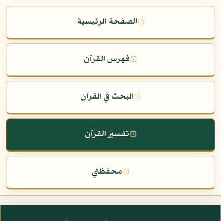
۞
الصفحة الرئيسية
۞
فهرس القرآن
۞
البحث في القرآن
۞
تفسير القرآن
۞
محفظتي