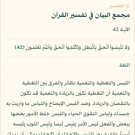
۞ التفسير
مجمع البيان في تفسير القرآن
الآيـة 42
وَلَا تَلۡبِسُواْ ٱلۡحَقَّ بِٱلۡبَٰطِلِ وَتَكۡتُمُواْ ٱلۡحَقَّ وَأَنتُمۡ تَعۡلَمُونَ
﴿42﴾
اللغة
اللبس والتغطية والتعمية نظائر والفرق بين التغطية
والتعمية أن التغطية تكون بالزيادة والتعمية قد تكون
بالنقصان والزيادة, وضد اللبس الإيضاح واللباس ما واريت به
جسدك ولباس التقوى الحياء واللبس خلط الأمور بعضها
ببعض والفعل لَبَس الأمر يَلبِس لَبسا ولَبِس الثوب يَلْبَسه
لُبساً, والفرق بين اللبس والإخفاء أن الإخفاء يمكن أن يدرك