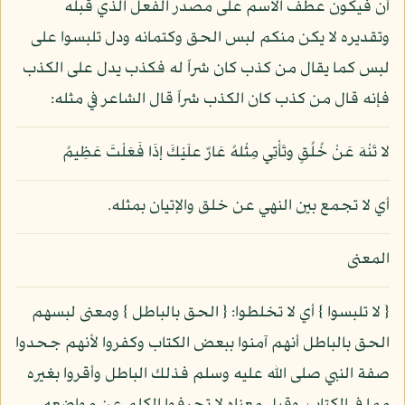
أن فيكون عطف الاسم على مصدر الفعل الذي قبله
وتقديره لا يكن منكم لبس الحق وكتمانه ودل تلبسوا على
لبس كما يقال من كذب كان شراً له فكذب يدل على الكذب
فإنه قال من كذب كان الكذب شراً قال الشاعر في مثله:
لا تَنْهَ عَنْ خُلُقٍ وتَأْتِي مِثْلهُ عَارٌ علَيْكَ إذَا فَعَلْتَ عَظِيمُ
أي لا تجمع بين النهي عن خلق والإتيان بمثله.
المعنى
{ لا تلبسوا } أي لا تخلطوا: { الحق بالباطل } ومعنى لبسهم
الحق بالباطل أنهم آمنوا ببعض الكتاب وكفروا لأنهم جحدوا
صفة النبي صلى الله عليه وسلم فذلك الباطل وأقروا بغيره