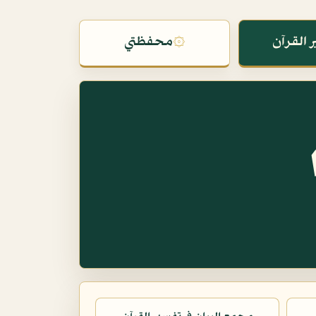
 القرآن
۞
محفظتي