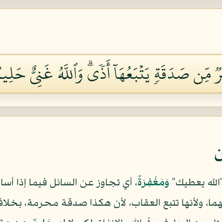
ِّن صَدَقَةٖ يَتۡبَعُهَآ أَذٗىۗ وَٱللَّهُ غَنِيٌّ حَلِيمٞ ٣
ن
"الله يعطيك"
وَمَغْفِرَةٌ
، أي تجاوز عن السائل فيما إذا أسا
ا، ولأنها تتبع العقاب، لأن هكذا صدقة محرمة، بخلا