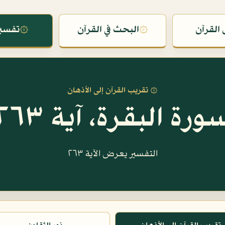
القرآن
۞
البحث في القرآن
۞
تفسير
۞ تقريب القرآن إلى الأذهان
ورة البقرة، آية ٢٦٣
التفسير يعرض الآية ٢٦٣