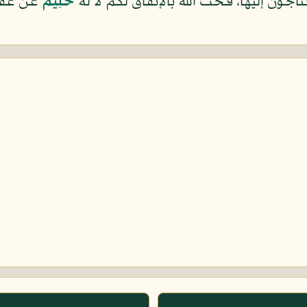
جون إليها، فحثّ الله بالإنفاق لكم لا له
حَلِيمٌ
عن عقاب