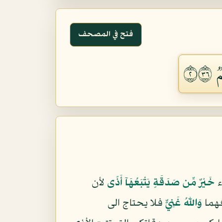
فتح في المصحف
٢٦
ء
خَيْرٌ مِّن صَدَقَةٍ يَتْبَعُهَآ أَذًى
لأن
فهما
وَاللّهُ غَنِيٌّ
فلا يحتاج الى