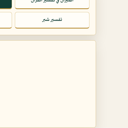
الميزان في تفسير القرآن
تفسير شبر