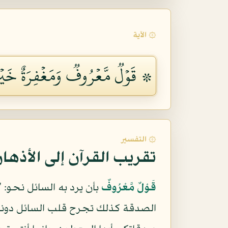
۞ الآية
۞ قَوۡلٞ مَّعۡرُوفٞ وَمَغۡفِرَةٌ خَيۡرٞ م
۞ التفسير
تقريب القرآن إلى الأذها
قَوْلٌ مَّعْرُوفٌ
بأن يرد به السائل نحو: 
الصدقة كذلك تجرح قلب السائل دونهم