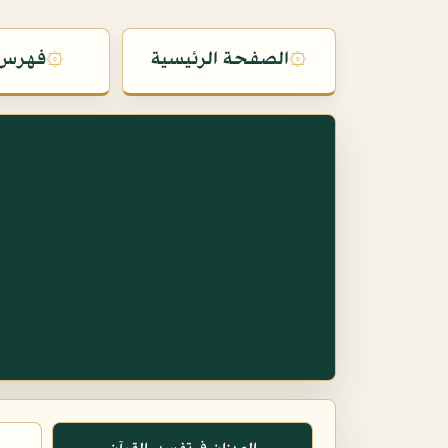
۞
الصفحة الرئيسية
۞
فهرس 
س