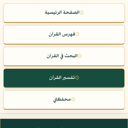
۞
الصفحة الرئيسية
۞
فهرس القرآن
۞
البحث في القرآن
۞
تفسير القرآن
۞
محفظتي