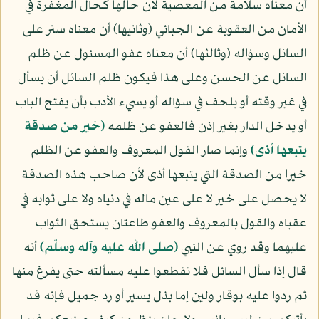
أن معناه سلامة من المعصية لأن حالها كحال المغفرة في
الأمان من العقوبة عن الجبائي (وثانيها) أن معناه ستر على
السائل وسؤاله (وثالثها) أن معناه عفو المسئول عن ظلم
السائل عن الحسن وعلى هذا فيكون ظلم السائل أن يسأل
في غير وقته أو يلحف في سؤاله أو يسيء الأدب بأن يفتح الباب
أو يدخل الدار بغير إذن فالعفو عن ظلمه
﴿خير من صدقة
يتبعها أذى﴾
وإنما صار القول المعروف والعفو عن الظلم
خيرا من الصدقة التي يتبعها أذى لأن صاحب هذه الصدقة
لا يحصل على خير لا على عين ماله في دنياه ولا على ثوابه في
عقباه والقول بالمعروف والعفو طاعتان يستحق الثواب
عليهما وقد روي عن النبي
(صلى الله عليه وآله وسلّم)
أنه
قال إذا سأل السائل فلا تقطعوا عليه مسألته حتى يفرغ منها
ثم ردوا عليه بوقار ولين إما بذل يسير أو رد جميل فإنه قد