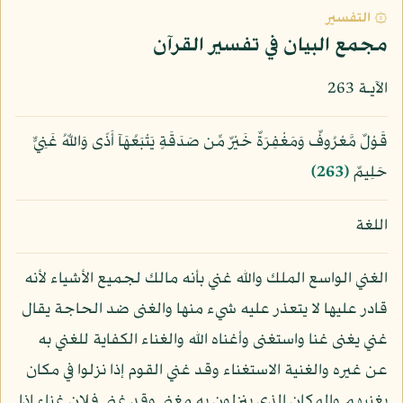
۞ التفسير
مجمع البيان في تفسير القرآن
الآيـة 263
قَوْلٌ مَّعْرُوفٌ وَمَغْفِرَةٌ خَيْرٌ مِّن صَدَقَةٍ يَتْبَعُهَآ أَذًى وَاللّهُ غَنِيٌّ
حَلِيمٌ
﴿263﴾
اللغة
الغني الواسع الملك والله غني بأنه مالك لجميع الأشياء لأنه
قادر عليها لا يتعذر عليه شيء منها والغنى ضد الحاجة يقال
غني يغنى غنا واستغنى وأغناه الله والغناء الكفاية للغني به
عن غيره والغنية الاستغناء وقد غني القوم إذا نزلوا في مكان
يغنيهم والمكان الذي ينزلون به مغنى وقد غني فلان غناء إذا