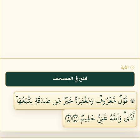
۞ الآية
فتح في المصحف
۞ قَوۡلٞ مَّعۡرُوفٞ وَمَغۡفِرَةٌ خَيۡرٞ مِّن صَدَقَةٖ يَتۡبَعُهَآ
أَذٗىۗ وَٱللَّهُ غَنِيٌّ حَلِيمٞ ٢٦٣