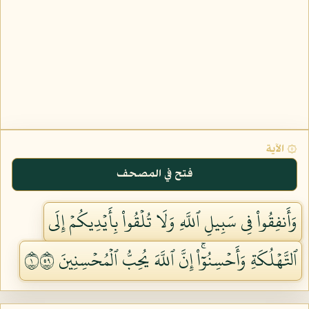
۞ الآية
فتح في المصحف
وَأَنفِقُواْ فِي سَبِيلِ ٱللَّهِ وَلَا تُلۡقُواْ بِأَيۡدِيكُمۡ إِلَى
ٱلتَّهۡلُكَةِ وَأَحۡسِنُوٓاْۚ إِنَّ ٱللَّهَ يُحِبُّ ٱلۡمُحۡسِنِينَ ١٩٥