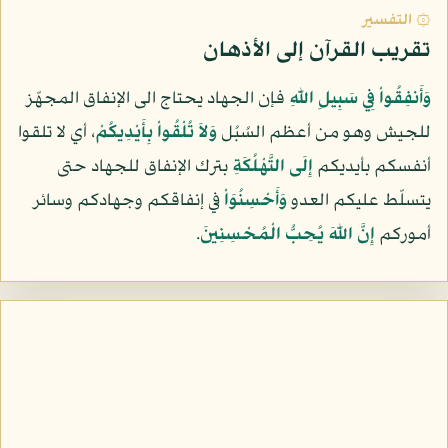
۞ التفسير
تقريب القرآن إلى الأذهان
وَأَنفِقُواْ فِي سَبِيلِ اللّهِ
فإن الجهاد يحتاج الى الإنفاق المجهّز
للجيش وهو من أعظم السُبُل
وَلاَ تُلْقُواْ بِأَيْدِيكُمْ
، أي لا تلقوا
أنفسكم بأيديكم
إِلَى التَّهْلُكَةِ
بترك الإنفاق للجهاد حتى
يتسلّط عليكم العدو
وَأَحْسِنُوَاْ
في إنفاقكم وجهادكم وسائر
أموركم
إِنَّ اللّهَ يُحِبُّ الْمُحْسِنِينَ
.