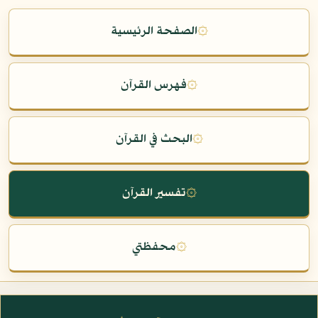
۞
الصفحة الرئيسية
۞
فهرس القرآن
۞
البحث في القرآن
۞
تفسير القرآن
۞
محفظتي