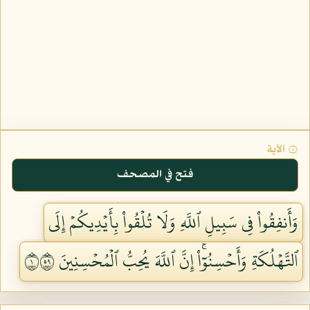
۞ الآية
فتح في المصحف
وَأَنفِقُواْ فِي سَبِيلِ ٱللَّهِ وَلَا تُلۡقُواْ بِأَيۡدِيكُمۡ إِلَى
ٱلتَّهۡلُكَةِ وَأَحۡسِنُوٓاْۚ إِنَّ ٱللَّهَ يُحِبُّ ٱلۡمُحۡسِنِينَ ١٩٥