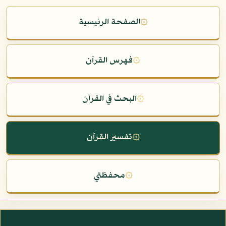
۞
الصفحة الرئيسية
۞
فهرس القرآن
۞
البحث في القرآن
۞
تفسير القرآن
۞
محفظتي