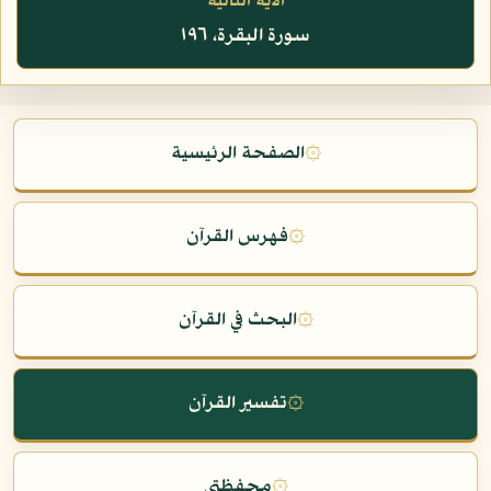
الآية التالية
سورة البقرة، ١٩٦
۞
الصفحة الرئيسية
۞
فهرس القرآن
۞
البحث في القرآن
۞
تفسير القرآن
۞
محفظتي