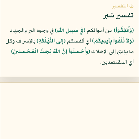
۞ التفسير
تفسير شبر
﴿وَأَنفِقُواْ﴾
من أموالكم
﴿فِي سَبِيلِ اللّهِ﴾
في وجوه البر والجهاد
﴿وَلاَ تُلْقُواْ بِأَيْدِيكُمْ﴾
أي أنفسكم
﴿إِلَى التَّهْلُكَةِ﴾
بالإسراف وكل
ما يؤدي إلى الإهلاك
﴿وَأَحْسِنُوَاْ إِنَّ اللّهَ يُحِبُّ الْمُحْسِنِينَ﴾
أي المقتصدين.