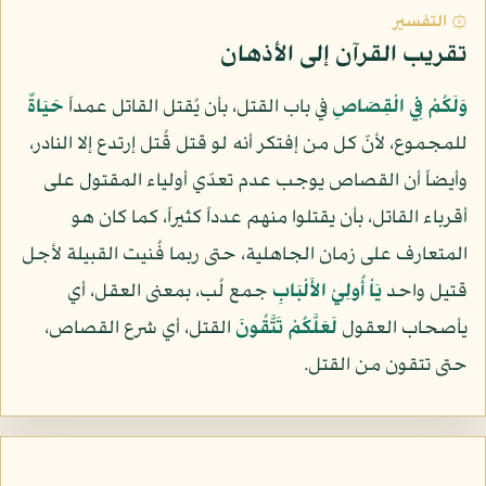
۞ التفسير
تقريب القرآن إلى الأذهان
وَلَكُمْ فِي الْقِصَاصِ
في باب القتل، بأن يُقتل القاتل عمداً
حَيَاةٌ
للمجموع، لأنّ كل من إفتكر أنه لو قتل قُتل إرتدع إلا النادر،
وأيضاً أن القصاص يوجب عدم تعدّي أولياء المقتول على
أقرباء القاتل، بأن يقتلوا منهم عدداً كثيراً، كما كان هو
المتعارف على زمان الجاهلية، حتى ربما فُنيت القبيلة لأجل
قتيل واحد
يَاْ أُولِيْ الأَلْبَابِ
جمع لُب، بمعنى العقل، أي
يأصحاب العقول
لَعَلَّكُمْ تَتَّقُونَ
القتل، أي شرع القصاص،
حتى تتقون من القتل.