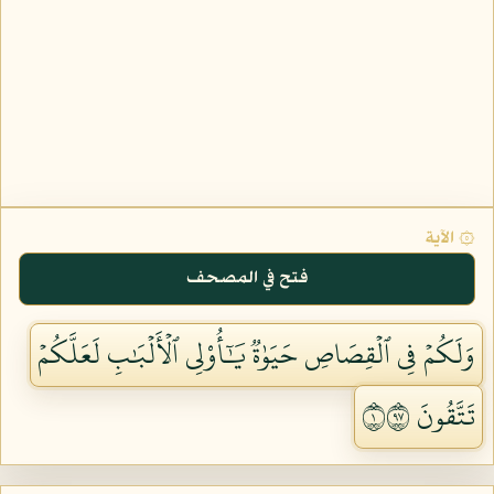
۞ الآية
فتح في المصحف
وَلَكُمۡ فِي ٱلۡقِصَاصِ حَيَوٰةٞ يَٰٓأُوْلِي ٱلۡأَلۡبَٰبِ لَعَلَّكُمۡ
تَتَّقُونَ ١٧٩