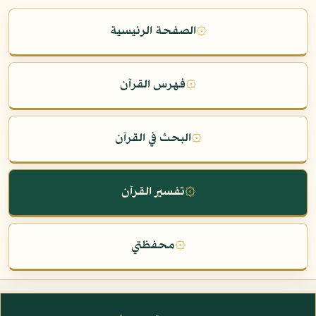
۞
الصفحة الرئيسية
۞
فهرس القرآن
۞
البحث في القرآن
۞
تفسير القرآن
۞
محفظتي