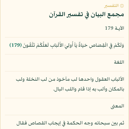
۞ التفسير
مجمع البيان في تفسير القرآن
الآيـة 179
وَلَكُمْ فِي الْقِصَاصِ حَيَاةٌ يَاْ أُولِيْ الأَلْبَابِ لَعَلَّكُمْ تَتَّقُونَ
﴿179﴾
اللغة
الألباب العقول واحدها لب مأخوذ من لب النخلة ولب
بالمكان وألب به إذا قام واللب البال.
المعنى
ثم بين سبحانه وجه الحكمة في إيجاب القصاص فقال