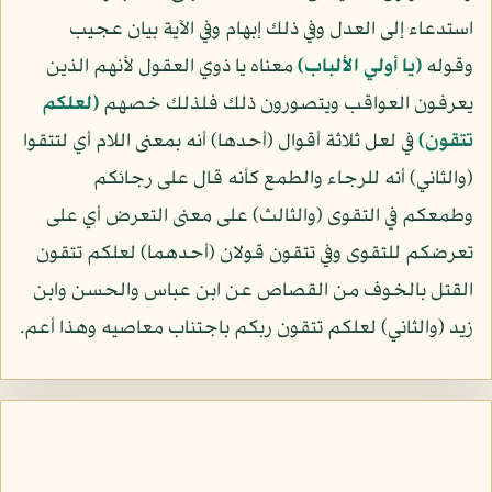
استدعاء إلى العدل وفي ذلك إبهام وفي الآية بيان عجيب
وقوله
﴿يا أولي الألباب﴾
معناه يا ذوي العقول لأنهم الذين
يعرفون العواقب ويتصورون ذلك فلذلك خصهم
﴿لعلكم
تتقون﴾
في لعل ثلاثة أقوال (أحدها) أنه بمعنى اللام أي لتتقوا
(والثاني) أنه للرجاء والطمع كأنه قال على رجائكم
وطمعكم في التقوى (والثالث) على معنى التعرض أي على
تعرضكم للتقوى وفي تتقون قولان (أحدهما) لعلكم تتقون
القتل بالخوف من القصاص عن ابن عباس والحسن وابن
زيد (والثاني) لعلكم تتقون ربكم باجتناب معاصيه وهذا أعم.