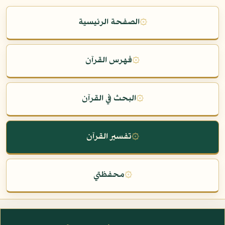
۞
الصفحة الرئيسية
۞
فهرس القرآن
۞
البحث في القرآن
۞
تفسير القرآن
۞
محفظتي