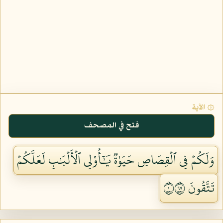
۞ الآية
فتح في المصحف
وَلَكُمۡ فِي ٱلۡقِصَاصِ حَيَوٰةٞ يَٰٓأُوْلِي ٱلۡأَلۡبَٰبِ لَعَلَّكُمۡ
تَتَّقُونَ ١٧٩