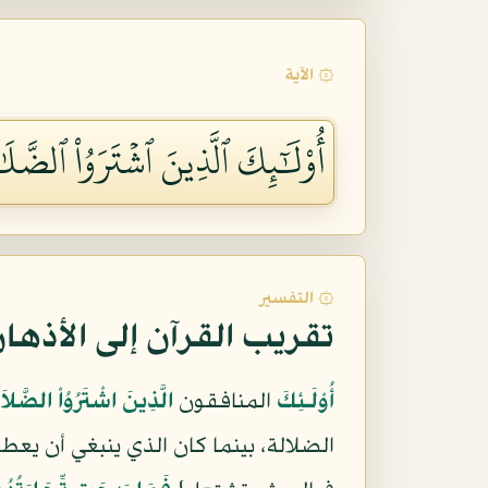
۞ الآية
أُوْلَٰٓئِكَ ٱلَّذِينَ ٱشۡتَرَوُاْ ٱلضَّل
۞ التفسير
تقريب القرآن إلى الأذها
أُوْلَـئِكَ
المنافقون
الَّذِينَ اشْتَرُوُاْ الضَّلاَ
الضلالة، بينما كان الذي ينبغي أن يعط