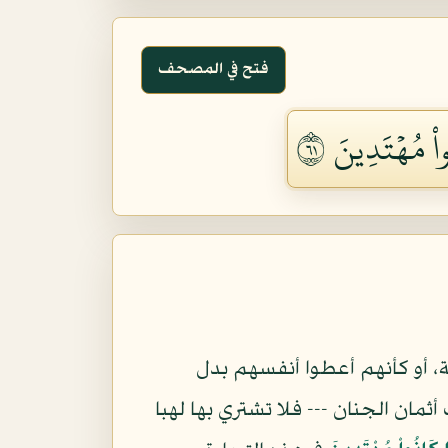
فتح في المصحف
ْ مُهۡتَدِينَ ١٦
ة، أو كأنهم أعطوا أنفسهم بدل
ثمان الجنان --- فلا تشتري بها لهبا