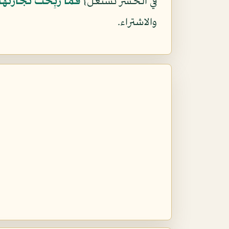
في الحشر تشتعل}
فَمَا رَبِحَت تِّجَارَتُهُم
والاشتراء.