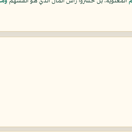
ْ
المعنوية، بل خسروا رأس المال الذي هو أنفسهم
وَمَا