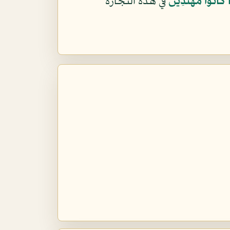
 كَانُواْ مُهْتَدِينَ
في هذه التجارة