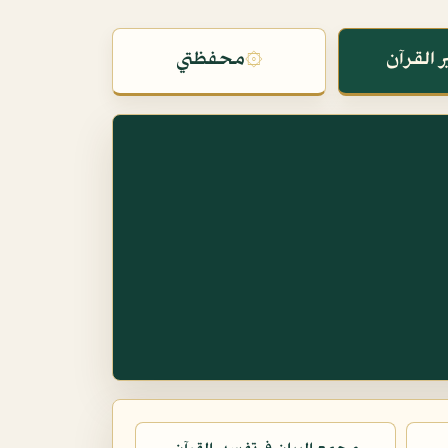
 القرآن
۞
محفظتي