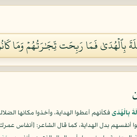
َٰلَةَ بِٱلۡهُدَىٰ فَمَا رَبِحَت تِّجَٰرَتُهُمۡ وَمَا كَانُوا
ن
لَةَ بِالْهُدَى
فكأنهم أعطوا الهداية، وأخذوا مكانها الضلال
وا أنفسهم بدل الهداية، كما قال الشاعر: {أنفاس عمرك أ