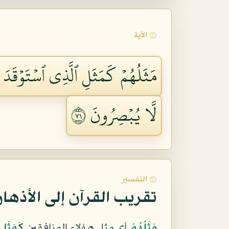
۞ الآية
مَثَلُهُمۡ كَمَثَلِ ٱلَّذِي ٱسۡتَوۡقَدَ ن
لَّا يُبۡصِرُونَ ١٧
۞ التفسير
تقريب القرآن إلى الأذها
مَثَلُهُمْ
أي مثل هؤلاء المنافقين
كَمَثَلِ 