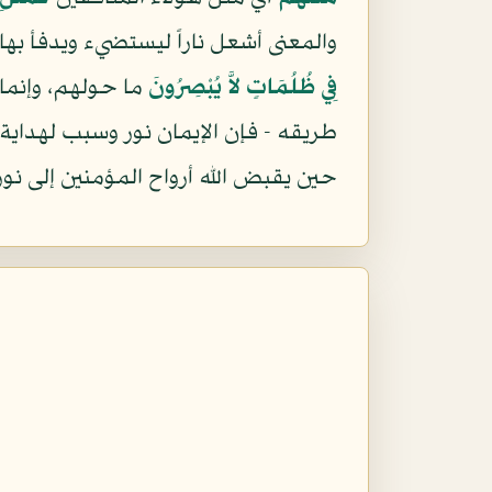
والمعنى أشعل ناراً ليستضيء ويدفأ بها
فِي ظُلُمَاتٍ لاَّ يُبْصِرُونَ
ما حولهم، وإنما 
طريقه - فإن الإيمان نور وسبب لهداية 
حين يقبض الله أرواح المؤمنين إلى نور