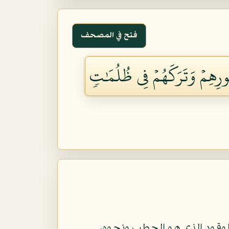
فتح في المصحف
ُورِهِمۡ وَتَرَكَهُمۡ فِي ظُلُمَٰتٖ
لوقود الذي هو الحطب ونحوه،