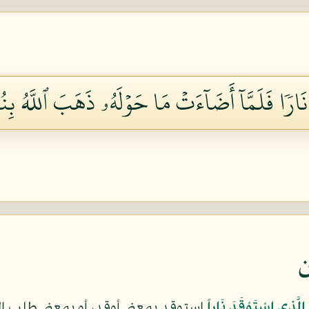
َارٗا فَلَمَّآ أَضَآءَتۡ مَا حَوۡلَهُۥ ذَهَبَ ٱللَّهُ بِن
ن
الَّذِي اسْتَوْقَدَ نَاراً
استوقد بمعنى أوقد، أو بمعنى طلب ا