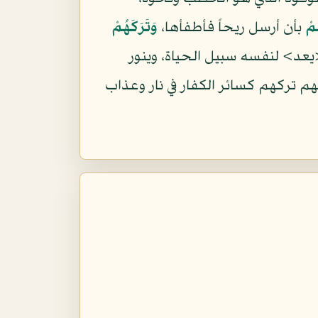
ِمْ
بأن أرسل ريحاً فأطفأها،
وَتَرَكَهُمْ
<يعد> لنفسه سبيل الحياة، وينور
هم تركهم كسائر الكفار في نار وعذاب