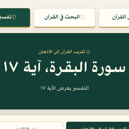
القرآن
۞
البحث في القرآن
۞
تفسير
۞ تقريب القرآن إلى الأذهان
سورة البقرة، آية ١٧
التفسير يعرض الآية ١٧