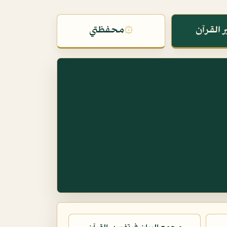
 القرآن
۞
محفظتي