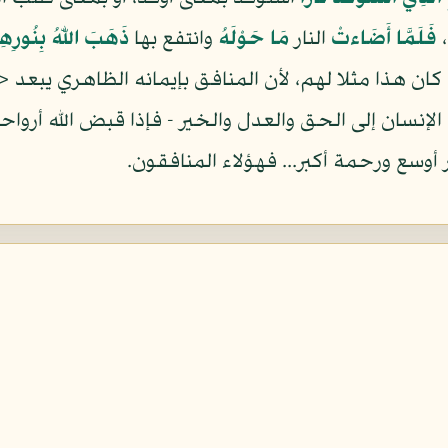
،
فَلَمَّا أَضَاءتْ
النار
مَا حَوْلَهُ
وانتفع بها
ذَهَبَ اللّهُ بِنُورِه
كان هذا مثلا لهم، لأن المنافق بإيمانه الظاهري يبعد 
الإنسان إلى الحق والعدل والخير - فإذا قبض الله أرواح
 أوسع ورحمة أكبر... فهؤلاء المنافقون.