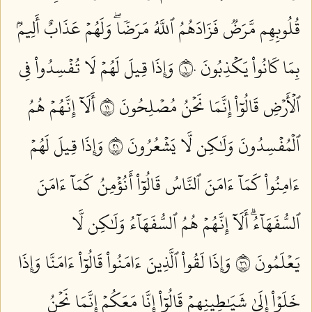
قُلُوبِهِم مَّرَضٞ فَزَادَهُمُ ٱللَّهُ مَرَضٗاۖ وَلَهُمۡ عَذَابٌ أَلِيمُۢ
بِمَا كَانُواْ يَكۡذِبُونَ ١٠
وَإِذَا قِيلَ لَهُمۡ لَا تُفۡسِدُواْ فِي
ٱلۡأَرۡضِ قَالُوٓاْ إِنَّمَا نَحۡنُ مُصۡلِحُونَ ١١
أَلَآ إِنَّهُمۡ هُمُ
ٱلۡمُفۡسِدُونَ وَلَٰكِن لَّا يَشۡعُرُونَ ١٢
وَإِذَا قِيلَ لَهُمۡ
ءَامِنُواْ كَمَآ ءَامَنَ ٱلنَّاسُ قَالُوٓاْ أَنُؤۡمِنُ كَمَآ ءَامَنَ
ٱلسُّفَهَآءُۗ أَلَآ إِنَّهُمۡ هُمُ ٱلسُّفَهَآءُ وَلَٰكِن لَّا
يَعۡلَمُونَ ١٣
وَإِذَا لَقُواْ ٱلَّذِينَ ءَامَنُواْ قَالُوٓاْ ءَامَنَّا وَإِذَا
خَلَوۡاْ إِلَىٰ شَيَٰطِينِهِمۡ قَالُوٓاْ إِنَّا مَعَكُمۡ إِنَّمَا نَحۡنُ