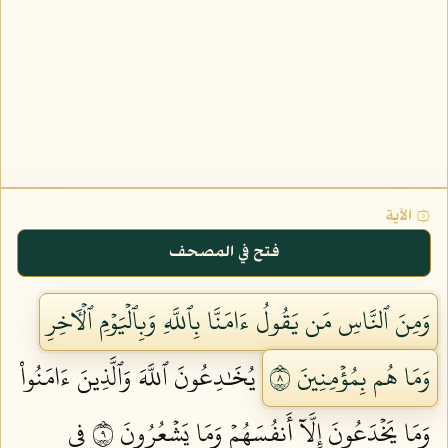
۞ الآية
فتح في المصحف
وَمِنَ ٱلنَّاسِ مَن يَقُولُ ءَامَنَّا بِٱللَّهِ وَبِٱلۡيَوۡمِ ٱلۡأٓخِرِ
وَمَا هُم بِمُؤۡمِنِينَ ٨
يُخَٰدِعُونَ ٱللَّهَ وَٱلَّذِينَ ءَامَنُواْ
وَمَا يَخۡدَعُونَ إِلَّآ أَنفُسَهُمۡ وَمَا يَشۡعُرُونَ ٩
فِي