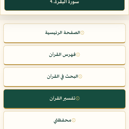
سورة البقرة، ٩
۞
الصفحة الرئيسية
۞
فهرس القرآن
۞
البحث في القرآن
۞
تفسير القرآن
۞
محفظتي