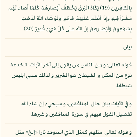
بِالْكافِرِينَ (19) يَكَادُ الْبَرْقُ يَخْطَفُ أَبْصَارَهُمْ كُلَّمَا أَضَاء لَهُم
مَّشَوْاْ فِيهِ وَإِذَا أَظْلَمَ عَلَيْهِمْ قَامُواْ وَلَوْ شَاء اللّهُ لَذَهَبَ
بِسَمْعِهِمْ وَأَبْصَارِهِمْ إِنَّ اللَّه عَلَى كُلِّ شَيْءٍ قَدِيرٌ (20)
بيان
قوله تعالى: و من الناس من يقول إلى آخر الآيات، الخدعة
نوع من المكر، و الشيطان هو الشرير و لذلك سمي إبليس
شيطانا.
و في الآيات بيان حال المنافقين، و سيجيء إن شاء الله
تفصيل القول فيهم في سورة المنافقين و غيرها.
و قوله تعالى: مثلهم كمثل الذي استوقد نارا «إلخ» مثل