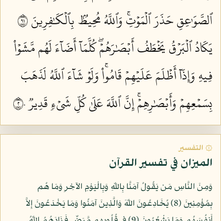
ٱلصَّوَٰعِقِ حَذَرَ ٱلۡمَوۡتِۚ وَٱللَّهُ مُحِيطُۢ بِٱلۡكَٰفِرِينَ ١٩
يَكَادُ ٱلۡبَرۡقُ يَخۡطَفُ أَبۡصَٰرَهُمۡۖ كُلَّمَآ أَضَآءَ لَهُم مَّشَوۡاْ
فِيهِ وَإِذَآ أَظۡلَمَ عَلَيۡهِمۡ قَامُواْۚ وَلَوۡ شَآءَ ٱللَّهُ لَذَهَبَ
بِسَمۡعِهِمۡ وَأَبۡصَٰرِهِمۡۚ إِنَّ ٱللَّهَ عَلَىٰ كُلِّ شَيۡءٖ قَدِيرٞ ٢٠
۞ التفسير
الميزان في تفسير القرآن
وَمِنَ النَّاسِ مَن يَقُولُ آمَنَّا بِاللّهِ وَبِالْيَوْمِ الآخِرِ وَمَا هُم
بِمُؤْمِنِينَ (8) يُخَادِعُونَ اللّهَ وَالَّذِينَ آمَنُوا وَمَا يَخْدَعُونَ إِلاَّ
أَنفُسَهُم وَمَا يَشْعُرُونَ (9) فِي قُلُوبِهِم مَّرَضٌ فَزَادَهُمُ اللّهُ