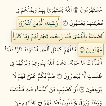
مُسۡتَهۡزِءُونَ ١٤
ٱللَّهُ يَسۡتَهۡزِئُ بِهِمۡ وَيَمُدُّهُمۡ فِي
طُغۡيَٰنِهِمۡ يَعۡمَهُونَ ١٥
أُوْلَٰٓئِكَ ٱلَّذِينَ ٱشۡتَرَوُاْ
ٱلضَّلَٰلَةَ بِٱلۡهُدَىٰ فَمَا رَبِحَت تِّجَٰرَتُهُمۡ وَمَا كَانُواْ
مُهۡتَدِينَ ١٦
مَثَلُهُمۡ كَمَثَلِ ٱلَّذِي ٱسۡتَوۡقَدَ نَارٗا فَلَمَّآ
أَضَآءَتۡ مَا حَوۡلَهُۥ ذَهَبَ ٱللَّهُ بِنُورِهِمۡ وَتَرَكَهُمۡ فِي
ظُلُمَٰتٖ لَّا يُبۡصِرُونَ ١٧
صُمُّۢ بُكۡمٌ عُمۡيٞ فَهُمۡ لَا
يَرۡجِعُونَ ١٨
أَوۡ كَصَيِّبٖ مِّنَ ٱلسَّمَآءِ فِيهِ ظُلُمَٰتٞ
وَرَعۡدٞ وَبَرۡقٞ يَجۡعَلُونَ أَصَٰبِعَهُمۡ فِيٓ ءَاذَانِهِم مِّنَ