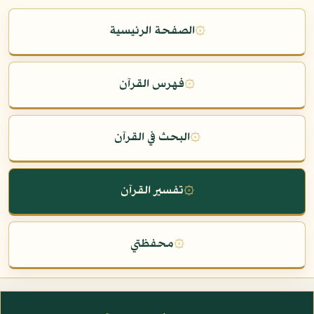
۞
الصفحة الرئيسية
۞
فهرس القرآن
۞
البحث في القرآن
۞
تفسير القرآن
۞
محفظتي