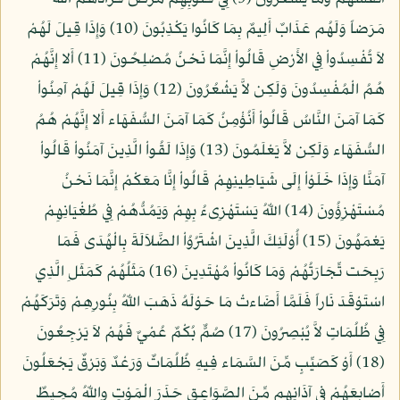
مَرَضاً وَلَهُم عَذَابٌ أَلِيمٌ بِمَا كَانُوا يَكْذِبُونَ (10) وَإِذَا قِيلَ لَهُمْ
لاَ تُفْسِدُواْ فِي الأَرْضِ قَالُواْ إِنَّمَا نَحْنُ مُصْلِحُونَ (11) أَلا إِنَّهُمْ
هُمُ الْمُفْسِدُونَ وَلَكِن لاَّ يَشْعُرُونَ (12) وَإِذَا قِيلَ لَهُمْ آمِنُواْ
كَمَا آمَنَ النَّاسُ قَالُواْ أَنُؤْمِنُ كَمَا آمَنَ السُّفَهَاء أَلا إِنَّهُمْ هُمُ
السُّفَهَاء وَلَكِن لاَّ يَعْلَمُونَ (13) وَإِذَا لَقُواْ الَّذِينَ آمَنُواْ قَالُواْ
آمَنَّا وَإِذَا خَلَوْاْ إِلَى شَيَاطِينِهِمْ قَالُواْ إِنَّا مَعَكْمْ إِنَّمَا نَحْنُ
مُسْتَهْزِؤُونَ (14) اللّهُ يَسْتَهْزِىءُ بِهِمْ وَيَمُدُّهُمْ فِي طُغْيَانِهِمْ
يَعْمَهُونَ (15) أُوْلَئِكَ الَّذِينَ اشْتَرُوُاْ الضَّلاَلَةَ بِالْهُدَى فَمَا
رَبِحَت تِّجَارَتُهُمْ وَمَا كَانُواْ مُهْتَدِينَ (16) مَثَلُهُمْ كَمَثَلِ الَّذِي
اسْتَوْقَدَ نَاراً فَلَمَّا أَضَاءتْ مَا حَوْلَهُ ذَهَبَ اللّهُ بِنُورِهِمْ وَتَرَكَهُمْ
فِي ظُلُمَاتٍ لاَّ يُبْصِرُونَ (17) صُمٌّ بُكْمٌ عُمْيٌ فَهُمْ لاَ يَرْجِعُونَ
(18) أَوْ كَصَيِّبٍ مِّنَ السَّمَاء فِيهِ ظُلُمَاتٌ وَرَعْدٌ وَبَرْقٌ يَجْعَلُونَ
أَصْابِعَهُمْ فِي آذَانِهِم مِّنَ الصَّوَاعِقِ حَذَرَ الْمَوْتِ واللّهُ مُحِيطٌ