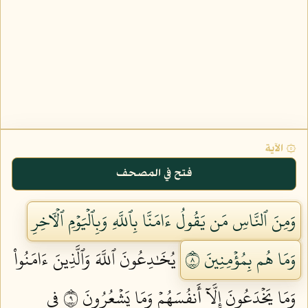
۞ الآية
فتح في المصحف
وَمِنَ ٱلنَّاسِ مَن يَقُولُ ءَامَنَّا بِٱللَّهِ وَبِٱلۡيَوۡمِ ٱلۡأٓخِرِ
وَمَا هُم بِمُؤۡمِنِينَ ٨
يُخَٰدِعُونَ ٱللَّهَ وَٱلَّذِينَ ءَامَنُواْ
وَمَا يَخۡدَعُونَ إِلَّآ أَنفُسَهُمۡ وَمَا يَشۡعُرُونَ ٩
فِي