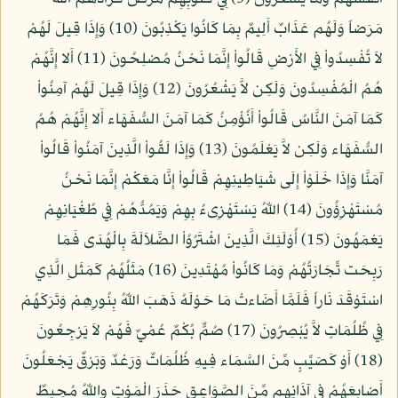
مَرَضاً وَلَهُم عَذَابٌ أَلِيمٌ بِمَا كَانُوا يَكْذِبُونَ (10) وَإِذَا قِيلَ لَهُمْ
لاَ تُفْسِدُواْ فِي الأَرْضِ قَالُواْ إِنَّمَا نَحْنُ مُصْلِحُونَ (11) أَلا إِنَّهُمْ
هُمُ الْمُفْسِدُونَ وَلَكِن لاَّ يَشْعُرُونَ (12) وَإِذَا قِيلَ لَهُمْ آمِنُواْ
كَمَا آمَنَ النَّاسُ قَالُواْ أَنُؤْمِنُ كَمَا آمَنَ السُّفَهَاء أَلا إِنَّهُمْ هُمُ
السُّفَهَاء وَلَكِن لاَّ يَعْلَمُونَ (13) وَإِذَا لَقُواْ الَّذِينَ آمَنُواْ قَالُواْ
آمَنَّا وَإِذَا خَلَوْاْ إِلَى شَيَاطِينِهِمْ قَالُواْ إِنَّا مَعَكْمْ إِنَّمَا نَحْنُ
مُسْتَهْزِؤُونَ (14) اللّهُ يَسْتَهْزِىءُ بِهِمْ وَيَمُدُّهُمْ فِي طُغْيَانِهِمْ
يَعْمَهُونَ (15) أُوْلَئِكَ الَّذِينَ اشْتَرُوُاْ الضَّلاَلَةَ بِالْهُدَى فَمَا
رَبِحَت تِّجَارَتُهُمْ وَمَا كَانُواْ مُهْتَدِينَ (16) مَثَلُهُمْ كَمَثَلِ الَّذِي
اسْتَوْقَدَ نَاراً فَلَمَّا أَضَاءتْ مَا حَوْلَهُ ذَهَبَ اللّهُ بِنُورِهِمْ وَتَرَكَهُمْ
فِي ظُلُمَاتٍ لاَّ يُبْصِرُونَ (17) صُمٌّ بُكْمٌ عُمْيٌ فَهُمْ لاَ يَرْجِعُونَ
(18) أَوْ كَصَيِّبٍ مِّنَ السَّمَاء فِيهِ ظُلُمَاتٌ وَرَعْدٌ وَبَرْقٌ يَجْعَلُونَ
أَصْابِعَهُمْ فِي آذَانِهِم مِّنَ الصَّوَاعِقِ حَذَرَ الْمَوْتِ واللّهُ مُحِيطٌ