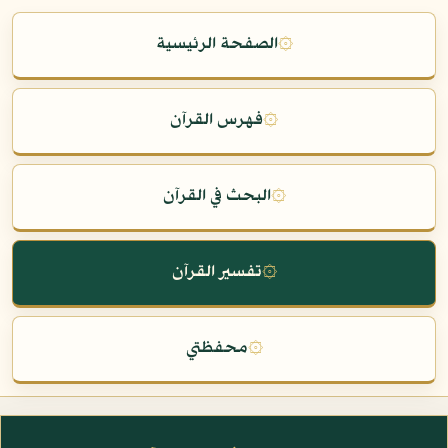
۞
الصفحة الرئيسية
۞
فهرس القرآن
۞
البحث في القرآن
۞
تفسير القرآن
۞
محفظتي