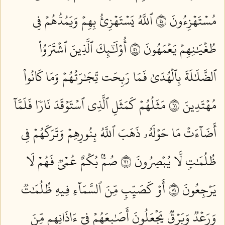
مُسۡتَهۡزِءُونَ ١٤
ٱللَّهُ يَسۡتَهۡزِئُ بِهِمۡ وَيَمُدُّهُمۡ فِي
طُغۡيَٰنِهِمۡ يَعۡمَهُونَ ١٥
أُوْلَٰٓئِكَ ٱلَّذِينَ ٱشۡتَرَوُاْ
ٱلضَّلَٰلَةَ بِٱلۡهُدَىٰ فَمَا رَبِحَت تِّجَٰرَتُهُمۡ وَمَا كَانُواْ
مُهۡتَدِينَ ١٦
مَثَلُهُمۡ كَمَثَلِ ٱلَّذِي ٱسۡتَوۡقَدَ نَارٗا فَلَمَّآ
أَضَآءَتۡ مَا حَوۡلَهُۥ ذَهَبَ ٱللَّهُ بِنُورِهِمۡ وَتَرَكَهُمۡ فِي
ظُلُمَٰتٖ لَّا يُبۡصِرُونَ ١٧
صُمُّۢ بُكۡمٌ عُمۡيٞ فَهُمۡ لَا
يَرۡجِعُونَ ١٨
أَوۡ كَصَيِّبٖ مِّنَ ٱلسَّمَآءِ فِيهِ ظُلُمَٰتٞ
وَرَعۡدٞ وَبَرۡقٞ يَجۡعَلُونَ أَصَٰبِعَهُمۡ فِيٓ ءَاذَانِهِم مِّنَ