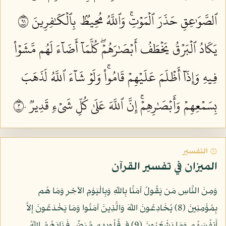
ٱلصَّوَٰعِقِ حَذَرَ ٱلۡمَوۡتِۚ وَٱللَّهُ مُحِيطُۢ بِٱلۡكَٰفِرِينَ ١٩
يَكَادُ ٱلۡبَرۡقُ يَخۡطَفُ أَبۡصَٰرَهُمۡۖ كُلَّمَآ أَضَآءَ لَهُم مَّشَوۡاْ
فِيهِ وَإِذَآ أَظۡلَمَ عَلَيۡهِمۡ قَامُواْۚ وَلَوۡ شَآءَ ٱللَّهُ لَذَهَبَ
بِسَمۡعِهِمۡ وَأَبۡصَٰرِهِمۡۚ إِنَّ ٱللَّهَ عَلَىٰ كُلِّ شَيۡءٖ قَدِيرٞ ٢٠
۞ التفسير
الميزان في تفسير القرآن
وَمِنَ النَّاسِ مَن يَقُولُ آمَنَّا بِاللّهِ وَبِالْيَوْمِ الآخِرِ وَمَا هُم
بِمُؤْمِنِينَ (8) يُخَادِعُونَ اللّهَ وَالَّذِينَ آمَنُوا وَمَا يَخْدَعُونَ إِلاَّ
أَنفُسَهُم وَمَا يَشْعُرُونَ (9) فِي قُلُوبِهِم مَّرَضٌ فَزَادَهُمُ اللّهُ