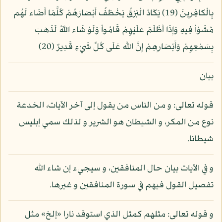
بِالْكافِرِينَ (19) يَكَادُ الْبَرْقُ يَخْطَفُ أَبْصَارَهُمْ كُلَّمَا أَضَاء لَهُم
مَّشَوْاْ فِيهِ وَإِذَا أَظْلَمَ عَلَيْهِمْ قَامُواْ وَلَوْ شَاء اللّهُ لَذَهَبَ
بِسَمْعِهِمْ وَأَبْصَارِهِمْ إِنَّ اللَّه عَلَى كُلِّ شَيْءٍ قَدِيرٌ (20)
بيان
قوله تعالى: و من الناس من يقول إلى آخر الآيات، الخدعة
نوع من المكر، و الشيطان هو الشرير و لذلك سمي إبليس
شيطانا.
و في الآيات بيان حال المنافقين، و سيجيء إن شاء الله
تفصيل القول فيهم في سورة المنافقين و غيرها.
و قوله تعالى: مثلهم كمثل الذي استوقد نارا «إلخ» مثل