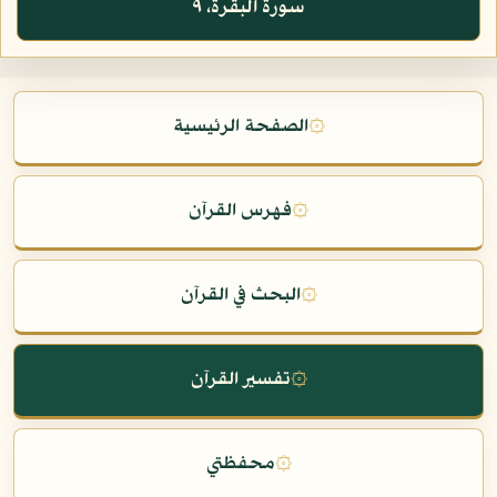
سورة البقرة، ٩
۞
الصفحة الرئيسية
۞
فهرس القرآن
۞
البحث في القرآن
۞
تفسير القرآن
۞
محفظتي