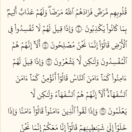
قُلُوبِهِم مَّرَضٞ فَزَادَهُمُ ٱللَّهُ مَرَضٗاۖ وَلَهُمۡ عَذَابٌ أَلِيمُۢ
بِمَا كَانُواْ يَكۡذِبُونَ ١٠
وَإِذَا قِيلَ لَهُمۡ لَا تُفۡسِدُواْ فِي
ٱلۡأَرۡضِ قَالُوٓاْ إِنَّمَا نَحۡنُ مُصۡلِحُونَ ١١
أَلَآ إِنَّهُمۡ هُمُ
ٱلۡمُفۡسِدُونَ وَلَٰكِن لَّا يَشۡعُرُونَ ١٢
وَإِذَا قِيلَ لَهُمۡ
ءَامِنُواْ كَمَآ ءَامَنَ ٱلنَّاسُ قَالُوٓاْ أَنُؤۡمِنُ كَمَآ ءَامَنَ
ٱلسُّفَهَآءُۗ أَلَآ إِنَّهُمۡ هُمُ ٱلسُّفَهَآءُ وَلَٰكِن لَّا
يَعۡلَمُونَ ١٣
وَإِذَا لَقُواْ ٱلَّذِينَ ءَامَنُواْ قَالُوٓاْ ءَامَنَّا وَإِذَا
خَلَوۡاْ إِلَىٰ شَيَٰطِينِهِمۡ قَالُوٓاْ إِنَّا مَعَكُمۡ إِنَّمَا نَحۡنُ