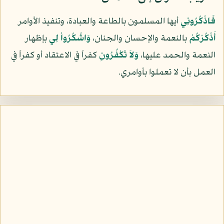
فَاذْكُرُونِي
أيها المسلمون بالطاعة والعبادة، وتنفيذ الأوامر
أَذْكُرْكُمْ
بالنعمة والإحسان والجنان،
وَاشْكُرُواْ لِي
بإظهار
النعمة والحمد عليها،
وَلاَ تَكْفُرُونِ
كفراً في الاعتقاد أو كفراً في
العمل بأن لا تعملوا بأوامري.