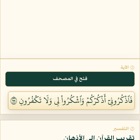
۞ الآية
فتح في المصحف
فَٱذۡكُرُونِيٓ أَذۡكُرۡكُمۡ وَٱشۡكُرُواْ لِي وَلَا تَكۡفُرُونِ ١٥٢
۞ التفسير
تقريب القرآن إلى الأذهان