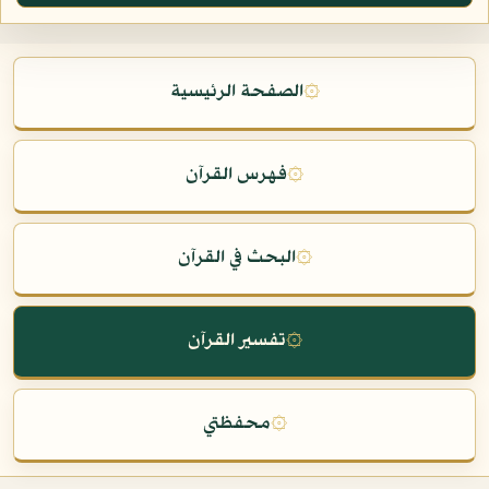
۞
الصفحة الرئيسية
۞
فهرس القرآن
۞
البحث في القرآن
۞
تفسير القرآن
۞
محفظتي