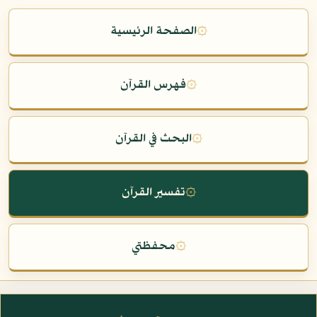
۞
الصفحة الرئيسية
۞
فهرس القرآن
۞
البحث في القرآن
۞
تفسير القرآن
۞
محفظتي