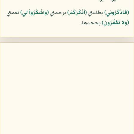
﴿فَاذْكُرُونِي﴾
بطاعتي
﴿أَذْكُرْكُمْ﴾
برحمتي
﴿وَاشْكُرُواْ لِي﴾
نعمتي
﴿وَلاَ تَكْفُرُونِ﴾
بجحدها.