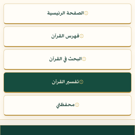
۞
الصفحة الرئيسية
۞
فهرس القرآن
۞
البحث في القرآن
۞
تفسير القرآن
۞
محفظتي