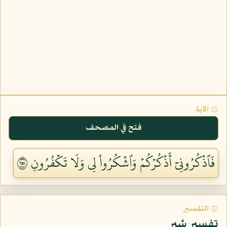
۞ الآية
فتح في المصحف
فَٱذۡكُرُونِيٓ أَذۡكُرۡكُمۡ وَٱشۡكُرُواْ لِي وَلَا تَكۡفُرُونِ ١٥٢
۞ التفسير
تفسير شبر