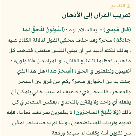
۞ التفسير
تقريب القرآن إلى الأذهان
(قالَ مُوسى)
عليه‌السلام لهم :
(أَتَقُولُونَ لِلْحَقِّ لَمَّا
جاءَكُمْ)
سحر؟ وقد حذف محكي القول لدلالة الكلام عليه
، وذلك لنكتة أدبية هي أن تبقى النفس منتظرة فتذهب كل
مذهب ، تعظيما لتشنيع القائل ، أو المراد من «أتقولون» :
أتعيبون وتطعنون في الحق؟
(أَسِحْرٌ هذا)
هل هذا الذي
جئت به من الخوارق سحر؟ وكم من فرق بين السحر
والمعجز ، فالسحر شيء ضعيف له سبب خفي يتمكن أن
يفعله أي واحد ولا يقترن بالتحدي ، بعكس المعجز في كل
ذلك
(وَلا يُفْلِحُ السَّاحِرُونَ)
لا يظفرون بمرادهم تماما ، فإنه
تمويه وتزييف للمستضعفين ، ولذا لم يوجد ساحر تمكّن
من تكوين أمة وكانت له سيادة ورفعة.