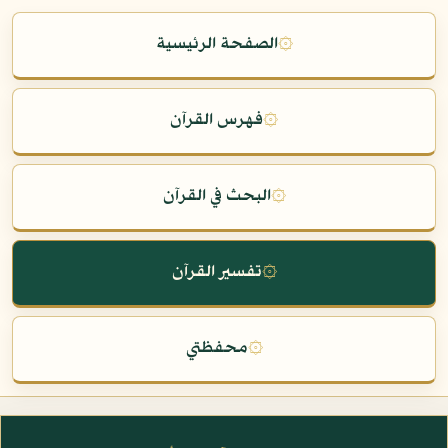
۞
الصفحة الرئيسية
۞
فهرس القرآن
۞
البحث في القرآن
۞
تفسير القرآن
۞
محفظتي