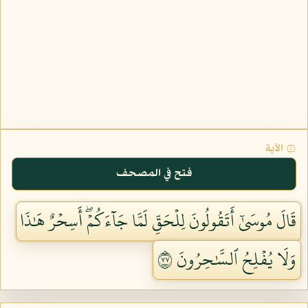
۞ الآية
فتح في المصحف
قَالَ مُوسَىٰٓ أَتَقُولُونَ لِلۡحَقِّ لَمَّا جَآءَكُمۡۖ أَسِحۡرٌ هَٰذَا
وَلَا يُفۡلِحُ ٱلسَّٰحِرُونَ ٧٧