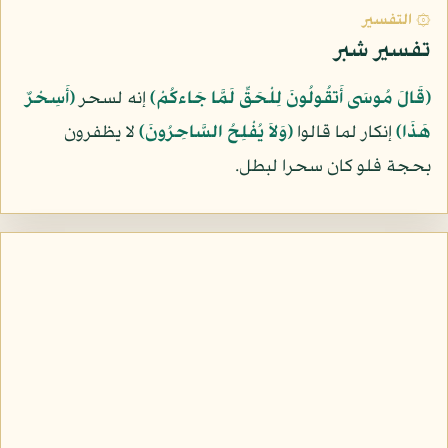
۞ التفسير
تفسير شبر
﴿قَالَ مُوسَى أَتقُولُونَ لِلْحَقِّ لَمَّا جَاءكُمْ﴾
إنه لسحر
﴿أَسِحْرٌ
هَذَا﴾
إنكار لما قالوا
﴿وَلاَ يُفْلِحُ السَّاحِرُونَ﴾
لا يظفرون
بحجة فلو كان سحرا لبطل.