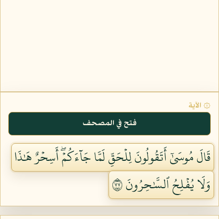
۞ الآية
فتح في المصحف
قَالَ مُوسَىٰٓ أَتَقُولُونَ لِلۡحَقِّ لَمَّا جَآءَكُمۡۖ أَسِحۡرٌ هَٰذَا
وَلَا يُفۡلِحُ ٱلسَّٰحِرُونَ ٧٧