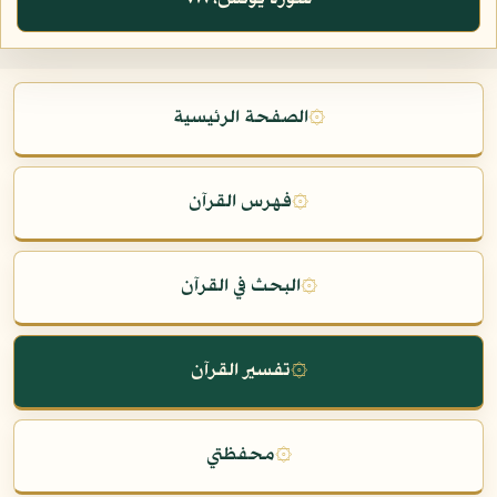
۞
الصفحة الرئيسية
۞
فهرس القرآن
۞
البحث في القرآن
۞
تفسير القرآن
۞
محفظتي