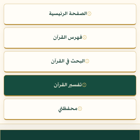
۞
الصفحة الرئيسية
۞
فهرس القرآن
۞
البحث في القرآن
۞
تفسير القرآن
۞
محفظتي