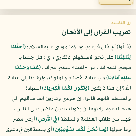
۞ التفسير
تقريب القرآن إلى الأذهان
(قالُوا) أي قال فرعون وملؤه لموسى عليه‌السلام :
(أَجِئْتَنا
لِتَلْفِتَنا)
على نحو الاستفهام الإنكاري ، أي : هل جئتنا يا
موسى لتصرفنا ـ من «لفت» بمعنى صرف ـ
(عَمَّا وَجَدْنا
عَلَيْهِ آباءَنا)
من عبادة الأصنام والملوك ، وترشدنا إلى عبادة
الله؟ إن هذا لا يكون
(وَتَكُونَ لَكُمَا الْكِبْرِياءُ)
السيادة
والسلطة. فإنهم قالوا : إن موسى وهارون إنما ساقهم إلى
هذه الدعوة إرادتهما أن يكونا سيدين ملكين على الناس ،
فهما من طلاب العظمة والسلطة
(فِي الْأَرْضِ)
أرض مصر
وما حولها
(وَما نَحْنُ لَكُما بِمُؤْمِنِينَ)
أي بمصدّقين في دعوى