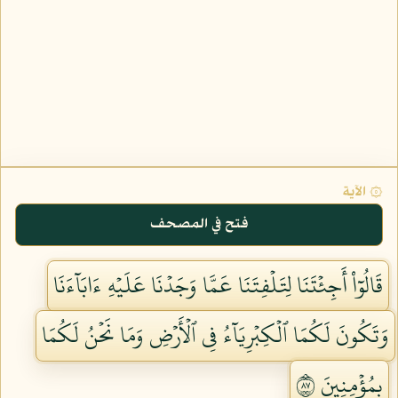
۞ الآية
فتح في المصحف
قَالُوٓاْ أَجِئۡتَنَا لِتَلۡفِتَنَا عَمَّا وَجَدۡنَا عَلَيۡهِ ءَابَآءَنَا
وَتَكُونَ لَكُمَا ٱلۡكِبۡرِيَآءُ فِي ٱلۡأَرۡضِ وَمَا نَحۡنُ لَكُمَا
بِمُؤۡمِنِينَ ٧٨