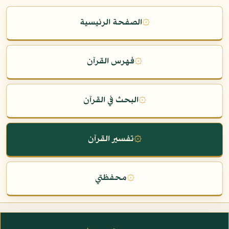
۞
الصفحة الرئيسية
۞
فهرس القرآن
۞
البحث في القرآن
۞
تفسير القرآن
۞
محفظتي