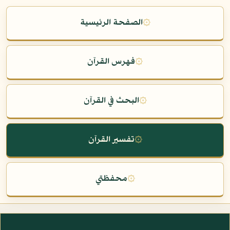
۞
الصفحة الرئيسية
۞
فهرس القرآن
۞
البحث في القرآن
۞
تفسير القرآن
۞
محفظتي