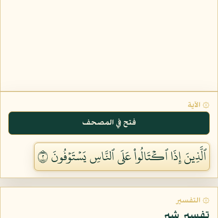
۞ الآية
فتح في المصحف
ٱلَّذِينَ إِذَا ٱكۡتَالُواْ عَلَى ٱلنَّاسِ يَسۡتَوۡفُونَ ٢
۞ التفسير
تفسير شبر