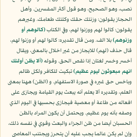
نصب، وهو الصحيح، وهو قول أكثر المفسرين. وأهل
الحجاز يقولون: وزنتك حقك وكلتك طعامك. وغيرهم
يقولون: كالوا لهم ووزنوا لهم، وفي الكتاب
(كالوهم أو
وزنوهم)
بلا الف. ومن قال تقديره: كالوا لهم أو وزنوا لهم،
قال حذف (لهم) للايجاز من غير اخلال بالمعنى، ويقال
أخسر وخسر لغتان إذا نقص الحق. وقوله
(ألا يظن أولئك
انهم مبعوثون ليوم عظيم)
تبكيت للكافر ولكل ظالم
وباخس حق غيره في صورة الاستفهام. و (الظن) ههنا بمعنى
العلم، وتقديره ألا يعلم أنه يبعث يوم القيامة ويجازى على
افعاله من طاعة أو معصية فيجازى بحسبها في اليوم الذي
وصفه بأنه يوم عظيم. ويحتمل أن يكون المراد بالظن
الحسبان أيضا من ظن الجزاء والبعث وقوي في نفسه ذلك،
وإن لم يكن عالما يجب عليه أن يتحرز ويجتنب المعاصي