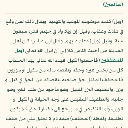
الْعَالَمِينَ﴾
(ويل) كلمة موضوعة للوعيد والتهديد، ويقال ذلك لمن وقع
في هلاك وعقاب. وقيل: إن ويلا واد في جهنم قعره سبعون
سنة. وقيل (ويل) دعاء عليهم. وقال ابن عباس: كان أهل
المدينة من أخبث الناس كلا إلى أن انزل الله تعالى
(ويل
للمطففين)
فأحسنوا الكيل، فهدد الله تعالى بهذا الخطاب
كل من بخس غيره وحقه ونقصه ماله من مكيل أو موزون،
فالمطفف المقلل حق صاحبه بنقصانه عن الحق في كيل أو
وزن. والطفيف النزر القليل، وهو مأخوذ من طف الشئ وهو
جانبه، والتطفيف التنقيص على وجه الخيانة في الكيل أو
الوزن، وأما التنقيص في ما يرجع إلى مقدار الحق فلا يكون
تطفيفا، ولفظة (المطفف) صفة ذم لا تطلق على من طفف