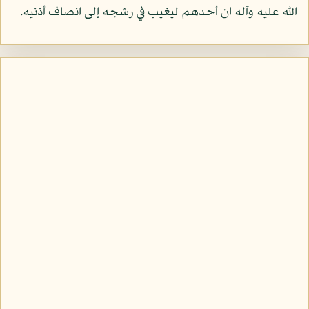
الله عليه وآله ان أحدهم ليغيب في رشجه إلى انصاف أذنيه.