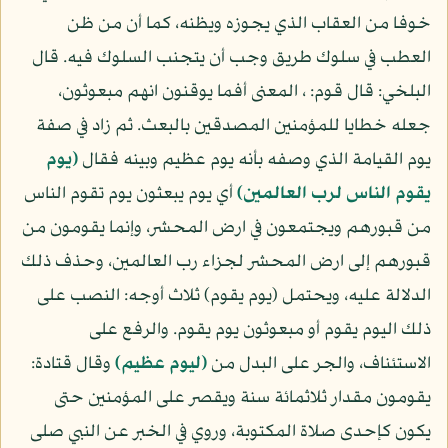
خوفا من العقاب الذي يجوزه ويظنه، كما أن من ظن
العطب في سلوك طريق وجب أن يتجنب السلوك فيه. قال
البلخي: قال قوم: ، المعنى أفما يوقنون انهم مبعوثون،
جعله خطايا للمؤمنين المصدقين بالبعث. ثم زاد في صفة
يوم القيامة الذي وصفه بأنه يوم عظيم وبينه فقال
(يوم
يقوم الناس لرب العالمين)
أي يوم يبعثون يوم تقوم الناس
من قبورهم ويجتمعون في ارض المحشر، وإنما يقومون من
قبورهم إلى ارض المحشر لجزاء رب العالمين، وحذف ذلك
الدلالة عليه، ويحتمل (يوم يقوم) ثلاث أوجه: النصب على
ذلك اليوم يقوم أو مبعوثون يوم يقوم. والرفع على
الاستئناف، والجر على البدل من
(ليوم عظيم)
وقال قتادة:
يقومون مقدار ثلاثمائة سنة ويقصر على المؤمنين حتى
يكون كإحدى صلاة المكتوبة، وروي في الخبر عن النبي صلى