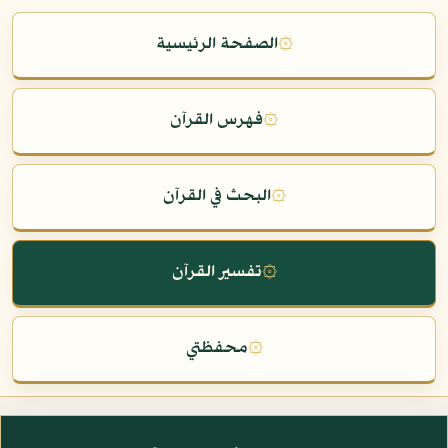
۞
الصفحة الرئيسية
۞
فهرس القرآن
۞
البحث في القرآن
۞
تفسير القرآن
۞
محفظتي