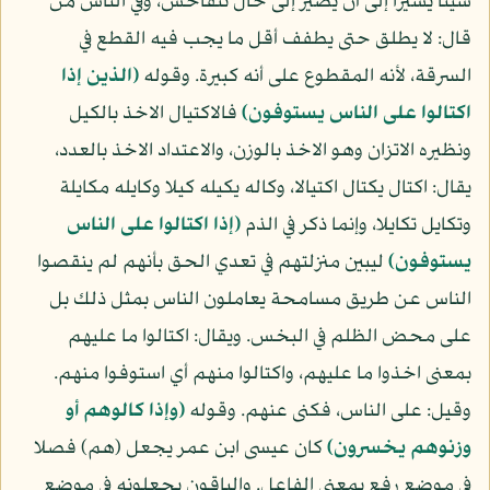
شيئا يسيرا إلى أن يصير إلى حال تتفاحش، وفي الناس من
قال: لا يطلق حتى يطفف أقل ما يجب فيه القطع في
السرقة، لأنه المقطوع على أنه كبيرة. وقوله
(الذين إذا
اكتالوا على الناس يستوفون)
فالاكتيال الاخذ بالكيل
ونظيره الاتزان وهو الاخذ بالوزن، والاعتداد الاخذ بالعدد،
يقال: اكتال يكتال اكتيالا، وكاله يكيله كيلا وكايله مكايلة
وتكايل تكايلا، وإنما ذكر في الذم
(إذا اكتالوا على الناس
يستوفون)
ليبين منزلتهم في تعدي الحق بأنهم لم ينقصوا
الناس عن طريق مسامحة يعاملون الناس بمثل ذلك بل
على محض الظلم في البخس. ويقال: اكتالوا ما عليهم
بمعنى اخذوا ما عليهم، واكتالوا منهم أي استوفوا منهم.
وقيل: على الناس، فكنى عنهم. وقوله
(وإذا كالوهم أو
وزنوهم يخسرون)
كان عيسى ابن عمر يجعل (هم) فصلا
في موضع رفع بمعنى الفاعل. والباقون يجعلونه في موضع