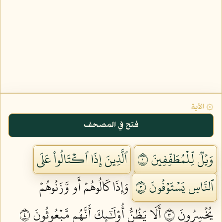
۞ الآية
فتح في المصحف
وَيۡلٞ لِّلۡمُطَفِّفِينَ ١
ٱلَّذِينَ إِذَا ٱكۡتَالُواْ عَلَى
ٱلنَّاسِ يَسۡتَوۡفُونَ ٢
وَإِذَا كَالُوهُمۡ أَو وَّزَنُوهُمۡ
يُخۡسِرُونَ ٣
أَلَا يَظُنُّ أُوْلَٰٓئِكَ أَنَّهُم مَّبۡعُوثُونَ ٤