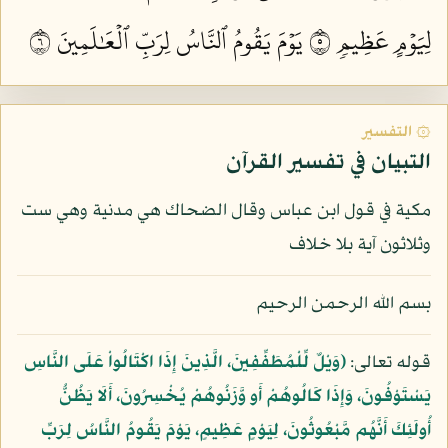
لِيَوۡمٍ عَظِيمٖ ٥
يَوۡمَ يَقُومُ ٱلنَّاسُ لِرَبِّ ٱلۡعَٰلَمِينَ ٦
۞ التفسير
التبيان في تفسير القرآن
مكية في قول ابن عباس وقال الضحاك هي مدنية وهي ست
وثلاثون آية بلا خلاف
بسم الله الرحمن الرحيم
قوله تعالى:
﴿وَيْلٌ لِّلْمُطَفِّفِينَ، الَّذِينَ إِذَا اكْتَالُواْ عَلَى النَّاسِ
يَسْتَوْفُونَ، وَإِذَا كَالُوهُمْ أَو وَّزَنُوهُمْ يُخْسِرُونَ، أَلَا يَظُنُّ
أُولَئِكَ أَنَّهُم مَّبْعُوثُونَ، لِيَوْمٍ عَظِيمٍ، يَوْمَ يَقُومُ النَّاسُ لِرَبِّ