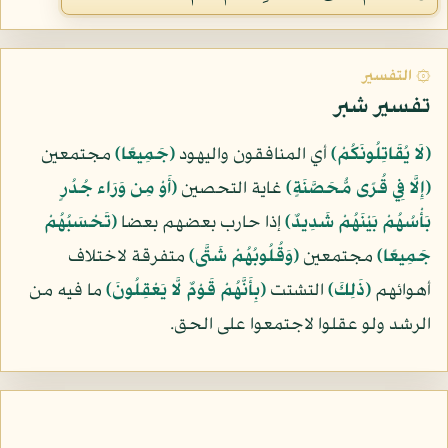
۞ التفسير
تفسير شبر
﴿لَا يُقَاتِلُونَكُمْ﴾
أي المنافقون واليهود
﴿جَمِيعًا﴾
مجتمعين
﴿إِلَّا فِي قُرًى مُّحَصَّنَةٍ﴾
غاية التحصين
﴿أَوْ مِن وَرَاء جُدُرٍ
بَأْسُهُمْ بَيْنَهُمْ شَدِيدٌ﴾
إذا حارب بعضهم بعضا
﴿تَحْسَبُهُمْ
جَمِيعًا﴾
مجتمعين
﴿وَقُلُوبُهُمْ شَتَّى﴾
متفرقة لاختلاف
أهوائهم
﴿ذَلِكَ﴾
التشتت
﴿بِأَنَّهُمْ قَوْمٌ لَّا يَعْقِلُونَ﴾
ما فيه من
الرشد ولو عقلوا لاجتمعوا على الحق.