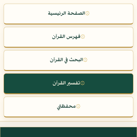
۞
الصفحة الرئيسية
۞
فهرس القرآن
۞
البحث في القرآن
۞
تفسير القرآن
۞
محفظتي