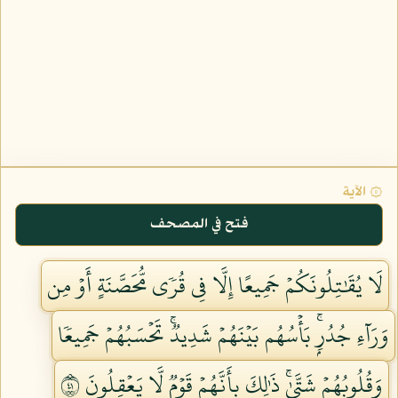
۞ الآية
فتح في المصحف
لَا يُقَٰتِلُونَكُمۡ جَمِيعًا إِلَّا فِي قُرٗى مُّحَصَّنَةٍ أَوۡ مِن
وَرَآءِ جُدُرِۭۚ بَأۡسُهُم بَيۡنَهُمۡ شَدِيدٞۚ تَحۡسَبُهُمۡ جَمِيعٗا
وَقُلُوبُهُمۡ شَتَّىٰۚ ذَٰلِكَ بِأَنَّهُمۡ قَوۡمٞ لَّا يَعۡقِلُونَ ١٤