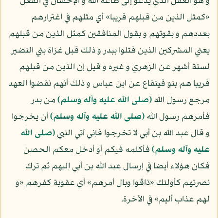
و هو العقل الذي يدعو إلى طاعة الله و الإحسان في الفعل
«كمثل الذين من قبلهم قريبا» أي مثلهم في اغترارهم
بعددهم و بقوتهم و بقول المنافقين كمثل الذين من قبلهم
يعني المشركين الذين قتلوا ببدر و ذلك قبل غزاة بني النضير
لستة أشهر عن الزهري و غيره و قيل إن الذين من قبلهم
قريبا هم بنو قينقاع عن ابن عباس و ذلك أنهم نقضوا العهد
مرجع رسول الله
(صلى الله عليه وآله وسلم)
من بدر
فأمرهم رسول الله
(صلى الله عليه وآله وسلم)
أن يخرجوا
و قال عبد الله بن أبي لا تخرجوا فإني آتي النبي
(صلى الله
عليه وآله وسلم)
فأكلمه فيكم أو أدخل معكم الحصن
فكان هؤلاء أيضا في إرسال عبد الله بن أبي إليهم ثم ترك
نصرتهم كأولئك «ذاقوا وبال أمرهم» أي عقوبة كفرهم «و
لهم عذاب أليم» في الآخرة.