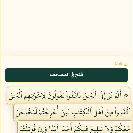
۞ الآية
فتح في المصحف
۞ أَلَمۡ تَرَ إِلَى ٱلَّذِينَ نَافَقُواْ يَقُولُونَ لِإِخۡوَٰنِهِمُ ٱلَّذِينَ
كَفَرُواْ مِنۡ أَهۡلِ ٱلۡكِتَٰبِ لَئِنۡ أُخۡرِجۡتُمۡ لَنَخۡرُجَنَّ
مَعَكُمۡ وَلَا نُطِيعُ فِيكُمۡ أَحَدًا أَبَدٗا وَإِن قُوتِلۡتُمۡ