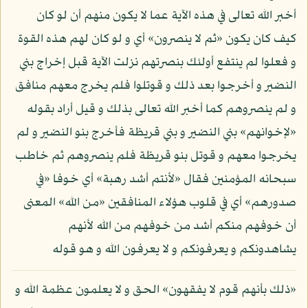
أخبر الله تعالى في هذه الآية عما لا يكون منهم أن لو كان
كيف كان يكون «ثم لا ينصرون» أي و لو كان لهم هذه القوة
و فعلوا لم ينتفع أولئك بنصرتهم نزلت الآية قبل إخراج بني
النضير و أخرجوا بعد ذلك و قوتلوا فلم يخرج معهم منافق
و لم ينصروهم كما أخبر الله تعالى بذلك و قيل أراد بقوله
«لإخوانهم» بني النضير و بني قريظة فأخرج بنو النضير و لم
يخرجوا معهم و قوتل بنو قريظة فلم ينصروهم ثم خاطب
سبحانه المؤمنين فقال «لأنتم أشد رهبة» أي خوفا «في
صدورهم» أي في قلوب هؤلاء المنافقين «من الله» المعنى
أن خوفهم منكم أشد من خوفهم من الله لأنهم
يشاهدونكم و يعرفونكم و لا يعرفون الله و هو قوله
«ذلك بأنهم قوم لا يفقهون» الحق و لا يعلمون عظمة الله و