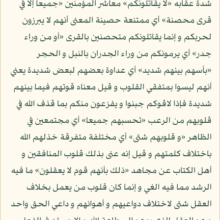
شدة عقابه «لا يقاتلونكم» معاشر المؤمنين «جميعا إلا في
قرى محصنة» أي ممتنعة حصينة المعنى أنهم لا يبرزون
لحربكم و إنما يقاتلونكم متحصنين بالقرى «أو من وراء
جدر» أي يرمونكم من وراء الجدران بالنبل و الحجر
«بأسهم بينهم شديد» أي عداوة بعضهم لبعض شديدة يعني
أنهم ليسوا بمتفقي القلوب و قيل معناه قوتهم فيما بينهم
شديدة فإذا لاقوكم جبنوا و يفزعون منكم بما قذف الله في
قلوبهم من الرعب «تحسبهم جميعا» أي مجتمعين في
الظاهر «و قلوبهم شتى» أي مختلفة متفرقة خذلهم الله
باختلاف كلمتهم و قيل إنه عنى بذلك قلوب المنافقين و
أهل الكتاب عن مجاهد «ذلك بأنهم قوم لا يعقلون» ما فيه
الرشد مما فيه الغي و إنما كان قلوب من يعمل بخلاف
العقل شتى لاختلاف دواعيهم و أهوائهم و داعي الحق واحد