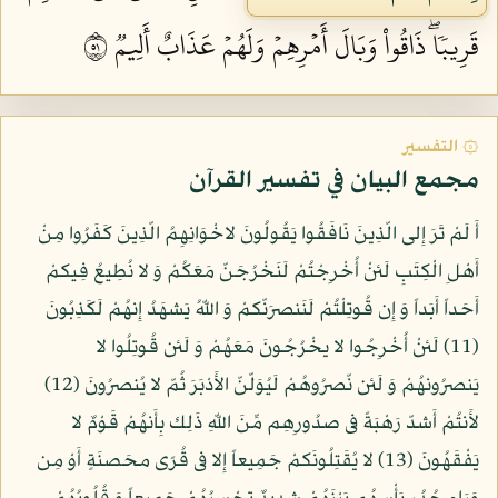
قَرِيبٗاۖ ذَاقُواْ وَبَالَ أَمۡرِهِمۡ وَلَهُمۡ عَذَابٌ أَلِيمٞ ١٥
۞ التفسير
مجمع البيان في تفسير القرآن
أَ لَمْ تَرَ إِلى الّذِينَ نَافَقُوا يَقُولُونَ لاخْوَانِهِمُ الّذِينَ كَفَرُوا مِنْ
أَهْلِ الْكِتَبِ لَئنْ أُخْرِجْتُمْ لَنَخْرُجَنّ مَعَكُمْ وَ لا نُطِيعُ فِيكمْ
أَحَداً أَبَداً وَ إِن قُوتِلْتُمْ لَنَنصرَنّكمْ وَ اللّهُ يَشهَدُ إِنهُمْ لَكَذِبُونَ
(11) لَئنْ أُخْرِجُوا لا يخْرُجُونَ مَعَهُمْ وَ لَئن قُوتِلُوا لا
يَنصرُونهُمْ وَ لَئن نّصرُوهُمْ لَيُوَلّنّ الأَدْبَرَ ثُمّ لا يُنصرُونَ (12)
لأَنتُمْ أَشدّ رَهْبَةً فى صدُورِهِم مِّنَ اللّهِ ذَلِك بِأَنهُمْ قَوْمٌ لا
يَفْقَهُونَ (13) لا يُقَتِلُونَكمْ جَمِيعاً إِلا فى قُرًى محَصنَةٍ أَوْ مِن