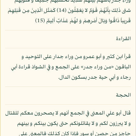
وَرَاءِ جُدُرِ بَأْسهُم بَيْنَهُمْ شدِيدٌ تحْسبُهُمْ جَمِيعاً وَ قُلُوبُهُمْ
شتى ذَلِك بِأَنّهُمْ قَوْمٌ لا يَعْقِلُونَ (14) كَمَثَلِ الّذِينَ مِن قَبْلِهِمْ
قَرِيباً ذَاقُوا وَبَالَ أَمْرِهِمْ وَ لهَُمْ عَذَابٌ أَلِيمٌ (15)
القراءة
قرأ ابن كثير و أبو عمرو من وراء جدار على التوحيد و
الباقون «من وراء جدر» على الجمع و في الشواذ قراءة أبي
رجاء و أبي حية جدر بسكون الدال.
الحجة
قال أبو علي المعنى في الجمع أنهم لا يصحرون معكم للقتال
و لا يبرزون لكم و لا يقاتلونكم حتى يكون بينكم و بينهم
حاجز من حصن أو سور فإذا كان كذلك فالمعنى على