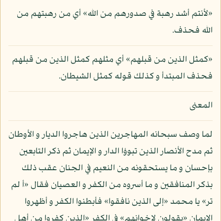
«لأنتم أشد رهبة في صدورهم من الله» أي من رهبتهم من
الله فحذف.
«كمثل الذين من قبلهم» أي مثلهم كمثل الذين من قبلهم
فحذف المبتدأ و كذلك قوله كمثل الشيطان.
المعنى
لما وصف سبحانه المهاجرين الذين هاجروا الديار و الأوطان
ثم مدح الأنصار الذين تبوؤا الدار و الإيمان ثم ذكر التابعين
بإحسان و ما يستحقونه من النعيم في الجنان عقب ذلك
بذكر المنافقين و ما أسروه من الكفر و العصيان فقال «أ لم
تر» يا محمد «إلى الذين نافقوا» فأبطنوا الكفر و أظهروا
الإيمان «يقولون لإخوانهم» في الكفر «الذين كفروا من أهل