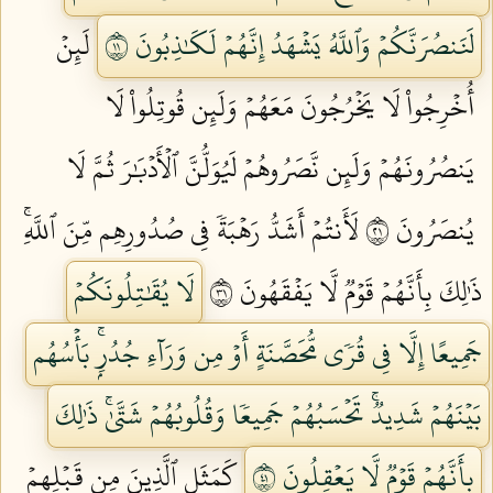
لَنَنصُرَنَّكُمۡ وَٱللَّهُ يَشۡهَدُ إِنَّهُمۡ لَكَٰذِبُونَ ١١
لَئِنۡ
أُخۡرِجُواْ لَا يَخۡرُجُونَ مَعَهُمۡ وَلَئِن قُوتِلُواْ لَا
يَنصُرُونَهُمۡ وَلَئِن نَّصَرُوهُمۡ لَيُوَلُّنَّ ٱلۡأَدۡبَٰرَ ثُمَّ لَا
يُنصَرُونَ ١٢
لَأَنتُمۡ أَشَدُّ رَهۡبَةٗ فِي صُدُورِهِم مِّنَ ٱللَّهِۚ
ذَٰلِكَ بِأَنَّهُمۡ قَوۡمٞ لَّا يَفۡقَهُونَ ١٣
لَا يُقَٰتِلُونَكُمۡ
جَمِيعًا إِلَّا فِي قُرٗى مُّحَصَّنَةٍ أَوۡ مِن وَرَآءِ جُدُرِۭۚ بَأۡسُهُم
بَيۡنَهُمۡ شَدِيدٞۚ تَحۡسَبُهُمۡ جَمِيعٗا وَقُلُوبُهُمۡ شَتَّىٰۚ ذَٰلِكَ
بِأَنَّهُمۡ قَوۡمٞ لَّا يَعۡقِلُونَ ١٤
كَمَثَلِ ٱلَّذِينَ مِن قَبۡلِهِمۡ