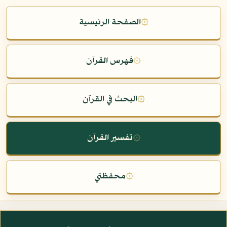
۞
الصفحة الرئيسية
۞
فهرس القرآن
۞
البحث في القرآن
۞
تفسير القرآن
۞
محفظتي