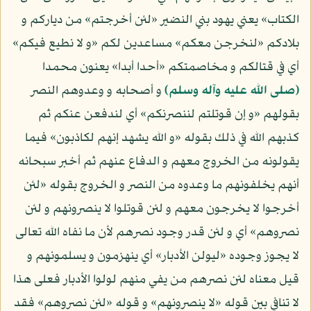
الكتاب» يعني يهود بني النضير «لئن أخرجتم» من دياركم و
بلادكم «لنخرجن معكم» مساعدين لكم «و لا نطيع فيكم»
أي في قتالكم و مخاصمتكم «أحدا أبدا» يعنون محمدا
(صلى الله عليه وآله وسلم)
و أصحابه و وعدوهم النصر
بقولهم «و إن قوتلتم لننصرنكم» أي لندفعن عنكم ثم
كذبهم الله في ذلك بقوله «و الله يشهد إنهم لكاذبون» فيما
يقولونه من الخروج معهم و الدفاع عنهم ثم أخبر سبحانه
أنهم يخلفونهم ما وعدوه من النصر و الخروج بقوله «لئن
أخرجوا لا يخرجون معهم و لئن قوتلوا لا ينصرونهم و لئن
نصروهم» أي و لئن قدر وجود نصرهم لأن ما نفاه الله تعالى
لا يجوز وجوده «ليولن الأدبار» أي ينهزمون و يسلمونهم و
قيل معناه لئن نصرهم من يفي منهم لولوا الأدبار فعلى هذا
لا تنافي بين قوله «لا ينصرونهم» و قوله «لئن نصروهم» فقد