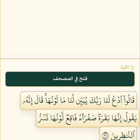
۞ الآية
فتح في المصحف
قَالُواْ ٱدۡعُ لَنَا رَبَّكَ يُبَيِّن لَّنَا مَا لَوۡنُهَاۚ قَالَ إِنَّهُۥ
يَقُولُ إِنَّهَا بَقَرَةٞ صَفۡرَآءُ فَاقِعٞ لَّوۡنُهَا تَسُرُّ
ٱلنَّٰظِرِينَ ٦٩