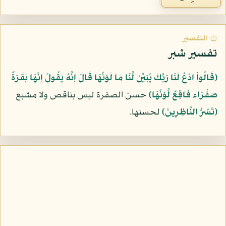
۞ التفسير
تفسير شبر
﴿قَالُواْ ادْعُ لَنَا رَبَّكَ يُبَيِّن لَّنَا مَا لَوْنُهَا قَالَ إِنَّهُ يَقُولُ إِنّهَا بَقَرَةٌ
صَفْرَاء فَاقِعٌ لَّوْنُهَا﴾
حسن الصفرة ليس بناقص ولا مشبع
﴿تَسُرُّ النَّاظِرِينَ﴾
لحسنها.