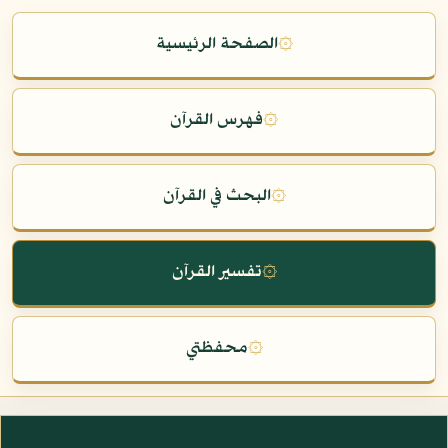
۞
الصفحة الرئيسية
۞
فهرس القرآن
۞
البحث في القرآن
۞
تفسير القرآن
۞
محفظتي