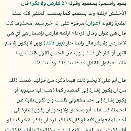
يعوذ واستعوذ يستعوذ وقوله
﴿لا فارض ولا بكر﴾
قال
الأخفش ارتفع ولم ينتصب كما ينتصب المنفي لأنه صفة
لبقرة وقوله
﴿عوان﴾
مرفوع على أنه خبر مبتدإ محذوف كأنه
قال هي عوان وقال الزجاج ارتفع فارض بإضمار هي أي هي
لا فارض ولا بكر قال وإنما جاز
﴿بين ذلك﴾
وبين لا يكون إلا مع
اثنين أو أكثر لأن ذلك ينوب عن الحمل تقول ظننت زيدا
قائما فيقول القائل قد ظننت ذاك وظننت ذلك
قال أبو علي لا يخلو ذلك فيما ذكره من قولهم ظننت ذلك
من أن يكون إشارة إلى المصدر كما ذهب إليه سيبويه أو
يكون إشارة إلى أحد مفعولي ظننت وأن تكون نائبة عن
الجملة كما قاله أبو إسحاق ولا يجوز أن يكون إشارة إلى
أحد المفعولين لأنه لو كان كذلك للزم أن يذكر الآخر كما لو
أنك ذكرت اسم المشار إليه للزم فيه ذلك وكما أنك إذا ذكرت