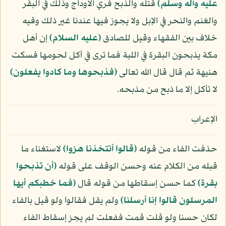
عليه وآله وسلّم)
قتله والذبح فري الأوداج وذلك في البقر
والغنم والنحر في الإبل ولا يجوز فيها عندنا غير ذلك وفيه
خلاف بين الفقهاء وقيل للصادق
(عليه السلام)
إن أهل
مكة يذبحون البقرة في اللبة فما ترى في أكل لحومها فسكت
هنيهة ثم قال قال الله تعالى
﴿فذبحوها وما كادوا يفعلون﴾
لا تأكل إلا ما ذبح من مذبحه.
الإعراب
حذفت الفاء من قوله
﴿قالوا أتتخذنا هزوا﴾
لاستغناء ما
قبله من الكلام عنه وحسن الوقف على قوله
﴿أن تذبحوا
بقرة﴾
كما حسن إسقاطها من قوله قال
﴿فما خطبكم أيها
المرسلون قالوا إنا أرسلنا﴾
ولم يقل فقالوا ولو قيل بالفاء
لكان حسنا ولو قلت قمت ففعلت لم يجز إسقاط الفاء