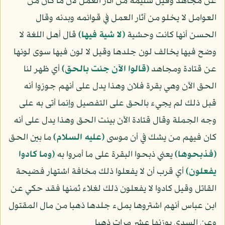
عن مجاهد وقيل سليمة من آثار العمل لأن ما كان من
العوامل لا يخلو من آثار العمل في قوائمه وبدنه وقال
الحسن أنها كانت وحشية
﴿لا شية فيها﴾
قال أهل اللغة لا
وضح فيها يخالف لون جلدها وقيل لا لون فيها سوى لونها
عن قتادة ومجاهد
﴿قالوا الآن جئت بالحق﴾
أي ظهر لنا
الحق الآن وهي بقرة فلان وهذا يدل على أنهم جوزوا أنه
قبل ذلك لم يجيء بالحق على التفصيل وإنما أتى به على
وجه الجملة وقال قتادة الآن بينت الحق وهذا يدل على أنه
كان فيهم من يشك في أن موسى
(عليه السلام)
ما بين الحق
﴿فذبحوها﴾
يعني ذبحوا البقرة على ما أمروا به
﴿وما كادوا
يفعلون﴾
أي قرب أن لا يفعلوا ذلك مخافة اشتهار فضيحة
القاتل وقيل كادوا لا يفعلون ذلك لغلاء ثمنها فقد حكي عن
ابن عباس أنهم اشتروها بملء جلدها ذهبا من مال المقتول
وعن السدي بوزنها عشر مرات ذهبا