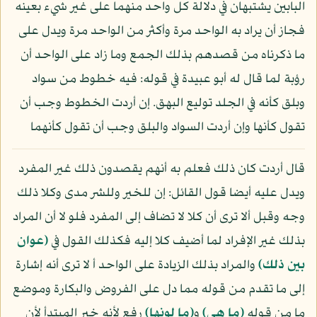
البابين يشتبهان في دلالة كل واحد منهما على غير شيء بعينه
فجاز أن يراد به الواحد مرة وأكثر من الواحد مرة ويدل على
ما ذكرناه من قصدهم بذلك الجمع وما زاد على الواحد أن
رؤبة لما قال له أبو عبيدة في قوله: فيه خطوط من سواد
وبلق كأنه في الجلد توليع البهق. إن أردت الخطوط وجب أن
تقول كأنها وإن أردت السواد والبلق وجب أن تقول كأنهما
قال أردت كان ذلك فعلم به أنهم يقصدون ذلك غير المفرد
ويدل عليه أيضا قول القائل: إن للخير وللشر مدى وكلا ذلك
وجه وقبل ألا ترى أن كلا لا تضاف إلى المفرد فلو لا أن المراد
بذلك غير الإفراد لما أضيف كلا إليه فكذلك القول في
﴿عوان
بين ذلك﴾
والمراد بذلك الزيادة على الواحد أ لا ترى أنه إشارة
إلى ما تقدم من قوله مما دل على الفروض والبكارة وموضع
ما من قوله
﴿ما هي﴾
و
﴿ما لونها﴾
رفع لأنه خبر المبتدأ لأن