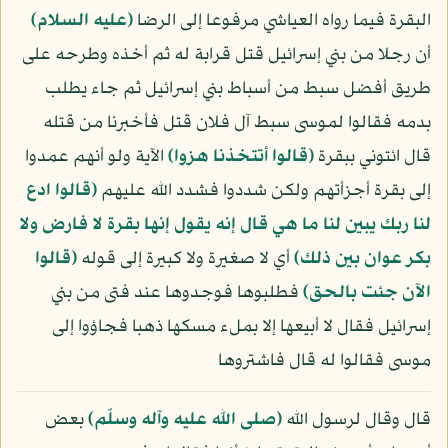
البقرة فيما رواه العياشي مرفوعا إلى الرضا
(عليه السلام)
أن رجلا من بني إسرائيل قتل قرابة له ثم أخذه وطرحه على
طريق أفضل سبط من أسباط بني إسرائيل ثم جاء يطلب
بدمه فقالوا لموسى سبط آل فلان قتل فأخبرنا من قتله
قال ائتوني ببقرة
﴿قالوا أتتخذنا هزوا﴾
الآية ولو أنهم عمدوا
إلى بقرة أجزأتهم ولكن شددوا فشدد الله عليهم
﴿قالوا ادع
لنا ربك يبين لنا ما هي قال إنه يقول إنها بقرة لا فارض ولا
بكر عوان بين ذلك﴾
أي لا صغيرة ولا كبيرة إلى قوله
﴿قالوا
الآن جئت بالحق﴾
فطلبوها فوجدوها عند فتى من بني
إسرائيل فقال لا أبيعها إلا بملء مسكها ذهبا فجاؤوا إلى
موسى فقالوا له قال فاشتروها
قال وقال لرسول الله
(صلى الله عليه وآله وسلّم)
بعض