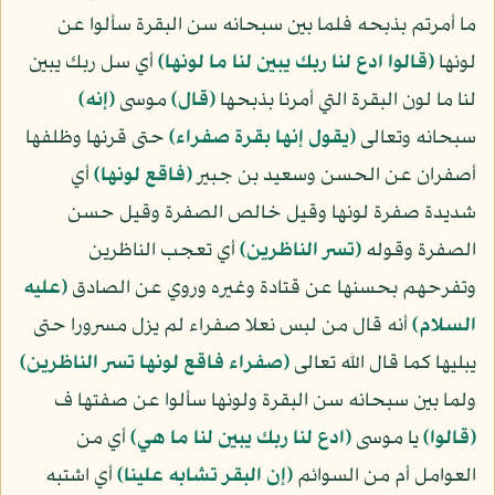
ما أمرتم بذبحه فلما بين سبحانه سن البقرة سألوا عن
لونها
﴿قالوا ادع لنا ربك يبين لنا ما لونها﴾
أي سل ربك يبين
لنا ما لون البقرة التي أمرنا بذبحها
﴿قال﴾
موسى
﴿إنه﴾
سبحانه وتعالى
﴿يقول إنها بقرة صفراء﴾
حتى قرنها وظلفها
أصفران عن الحسن وسعيد بن جبير
﴿فاقع لونها﴾
أي
شديدة صفرة لونها وقيل خالص الصفرة وقيل حسن
الصفرة وقوله
﴿تسر الناظرين﴾
أي تعجب الناظرين
وتفرحهم بحسنها عن قتادة وغيره وروي عن الصادق
(عليه
السلام)
أنه قال من لبس نعلا صفراء لم يزل مسرورا حتى
يبليها كما قال الله تعالى
﴿صفراء فاقع لونها تسر الناظرين﴾
ولما بين سبحانه سن البقرة ولونها سألوا عن صفتها ف
﴿قالوا﴾
يا موسى
﴿ادع لنا ربك يبين لنا ما هي﴾
أي من
العوامل أم من السوائم
﴿إن البقر تشابه علينا﴾
أي اشتبه