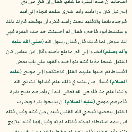
أصحابه أن هذه البقرة ما شأنها فقال إن فتى من بني
إسرائيل كان بارا بأبيه وأنه اشترى سلعة فجاء إلى أبيه
فوجده نائما والإقليد تحت رأسه فكره أن يوقظه فترك ذلك
واستيقظ أبوه فأخبره فقال له أحسنت خذ هذه البقرة فهي
لك عوض لما فاتك قال فقال رسول الله
(صلى الله عليه
وآله وسلّم)
انظروا إلى البر ما بلغ بأهله وقال ابن عباس كان
القتيل شيخا مثريا قتله بنو أخيه وألقوه على باب بعض
الأسباط ثم ادعوا عليهم القتل فاحتكموا إلى موسى
(عليه
السلام)
فسأل من عنده في ذلك علم فقالوا أنت نبي الله
وأنت أعلم منا فأوحى الله تعالى إليه أن يأمرهم بذبح بقرة
فأمرهم موسى
(عليه السلام)
أن يذبحوا بقرة ويضرب
القتيل ببعضها فيحيي الله القتيل فيبين من قتله وقيل قتله
ابن عمه استبطاء لموته فقتله ليرثه وقيل إنما قتله ليتزوج