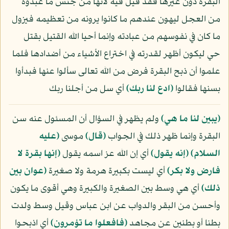
البقرة دون غيرها فقد قيل فيه لأنها من جنس ما عبدوه
من العجل ليهون عندهم ما كانوا يرونه من تعظيمه فيزول
ما كان في نفوسهم من عبادته وإنما أحيا الله القتيل بقتل
حي ليكون أظهر لقدرته في اختراع الأشياء من أضدادها فلما
علموا أن ذبح البقرة فرض من الله تعالى سألوا عنها فبدأوا
بسنها فقالوا
﴿ادع لنا ربك﴾
أي سل من أجلنا ربك
﴿يبين لنا ما هي﴾
ولم يظهر في السؤال أن المسئول عنه سن
البقرة وإنما ظهر ذلك في الجواب
﴿قال﴾
موسى
(عليه
السلام)
﴿إنه يقول﴾
أي إن الله عز اسمه يقول
﴿إنها بقرة لا
فارض ولا بكر﴾
أي ليست بكبيرة هرمة ولا صغيرة
﴿عوان بين
ذلك﴾
أي هي وسط بين الصغيرة والكبيرة وهي أقوى ما يكون
وأحسن من البقر والدواب عن ابن عباس وقيل وسط ولدت
بطنا أو بطنين عن مجاهد
﴿فافعلوا ما تؤمرون﴾
أي اذبحوا