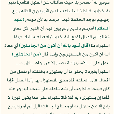
موسى له أ تسخر بنا حيث سألناك عن القتيل فتأمرنا بذبح
بقرة وإنما قالوا ذلك لتباعد ما بين الأمرين في الظاهر مع
جهلهم بوجه الحكمة فيما أمرهم به لأن موسى
(عليه
السلام)
أمرهم بالذبح ولم يبين لهم أن الذبح لأي معنى
فقالوا أي اتصال لذبح البقرة بما ترافعنا فيه إليك فهذا
استهزاء بنا
﴿قال أعوذ بالله أن أكون من الجاهلين﴾
أي معاذ
الله أن أكون من المستهزءين وإنما قال
﴿من الجاهلين﴾
ليدل على أن الاستهزاء لا يصدر إلا عن جاهل فإن من
استهزأ بغيره لا يخلو إما أن يستهزىء بخلقته أو بفعل من
أفعاله فأما الخلقة فلا معنى للاستهزاء بها وأما الفعل فإذا
كان قبيحا فالواجب أن ينبه فاعله على قبحه لينزجر عنه
فأما إن يستهزىء به فلا فالاستهزاء على هذا يكون كبيرة لا
يقع إلا عن جاهل به أو محتاج إليه فإذا قيل لم أمروا بذبح