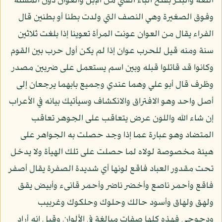
اللغة والبكر بفتح الباء الفتي من الإبل والعوان دون المسنة
وفوق الصغيرة وهي النصف التي ولدت بطنا أو بطنين قال
الفراء يقال من العوان عونت المرأة تعوينا إذا بلغت ثلاثين
سنة ومنه قيل للحرب عوان إذا لم يكن أول حرب بين القوم
وكانوا قد قاتلوا قبله وبين اسم يستعمل على ضربين مصدر
وظرف قال أبو علي وهما عندي وجميع بابهما يرجعان إلى
أصل واحد وهو الافتراق والانكشاف وسيأتيك بيانه في الأعراب
إن شاء الله واللون عرض يتعاقب على الجوهر تعاقب
المتضاد وهو عبارة عما إذا وجد حصلت به الجواهر على
هيئة مخصوصة لولاه لما حصلت على تلك الهيأة ولا يدخل
تحت مقدور العباد فاقع لونها أي شديدة الصفرة يقال أصفر
فاقع وأحمر ناصع وأخضر ناضر وأحمر قانىء وأبيض يقق
ولهق ولهاق وأسود حالك وحلوك وحلكوك وغربيب
ودجوجي فهذه كلها صفات مبالغة في الألوان وقيل إنه أراد