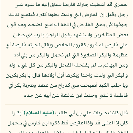
لعمري قد أعطيت جارك فارضا تساق إليه ما تقوم على
رجل وقيل إن الفارض التي ولدت بطونا كثيرة فيتسع لذلك
جوفها لأن معنى الفارض في اللغة الواسع الضخم وهو قول
بعض المتأخرين واستشهد بقول الراجز: يا رب ذي ضغن
علي فارض له قروء كقروء الحائض ويقال لحيته فارضة أي
عظيمة والبكر الصغيرة التي لم تحمل والبكر من بني آدم
ومن البهائم ما لم يفتحله الفحل والبكر من كل شيء أوله
والبكر التي ولدت واحدا وبكرها أول أولادها قال: يا بكر بكرين
ويا خلب الكبد أصبحت مني كذراع من عضد وضربة بكر أي
قاطعة لا تنثني وحدث ابن عائشة عن أبيه عن جده
قال كانت ضربات علي بن أبي طالب
(عليه السلام)
أبكارا
كان إذا اعتلى قد وإذا اعترض قط ذكره ابن فارس في مجمل