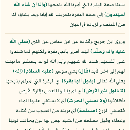
علينا صفة البقرة التي أمرنا الله بذبحها
﴿وإنا إن شاء الله
لمهتدون﴾
إلى صفة البقرة بتعريف الله إيانا وبما يشاؤه لنا
من اللطف والزيادة في البيان
وروى ابن جريج وقتادة عن ابن عباس عن النبي
(صلى الله
عليه وآله وسلّم)
أنهم أمروا بأدنى بقرة ولكنهم لما شددوا
على أنفسهم شدد الله عليهم وأيم الله لو لم يستثنوا ما بينت
لهم إلى آخر الأبد
﴿قال﴾
يعني موسى
(عليه السلام)
﴿إنه﴾
يعني الله تعالى
﴿يقول أنها بقرة﴾
أي البقرة التي أمرتم بذبحها
﴿لا ذلول تثير الأرض﴾
أي لم يذللها العمل بإثارة الأرض
بأظلافها
﴿ولا تسقي الحرث﴾
أي لا يستقي عليها الماء
فتسقي الزرع
﴿مسلمة﴾
أي بريئة من العيوب عن قتادة
وعطاء وقيل مسلمة من الشية ليس لها لون يخالف لونها