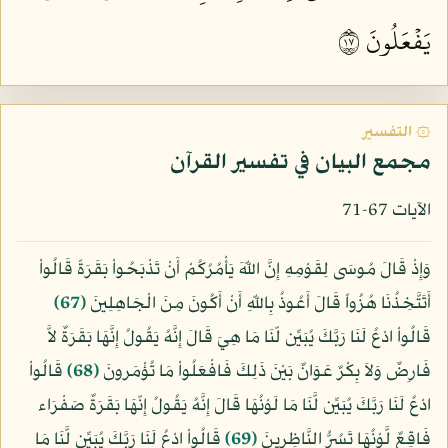
يَفۡعَلُونَ ٧١
۞ التفسير
مجمع البيان في تفسير القرآن
الآيات 67-71
وَإِذْ قَالَ مُوسَى لِقَوْمِهِ إِنَّ اللّهَ يَأْمُرُكُمْ أَنْ تَذْبَحُواْ بَقَرَةً قَالُواْ
أَتَتَّخِذُنَا هُزُواً قَالَ أَعُوذُ بِاللّهِ أَنْ أَكُونَ مِنَ الْجَاهِلِينَ
﴿67﴾
قَالُواْ ادْعُ لَنَا رَبَّكَ يُبَيِّن لّنَا مَا هِيَ قَالَ إِنَّهُ يَقُولُ إِنَّهَا بَقَرَةٌ لاَّ
فَارِضٌ وَلاَ بِكْرٌ عَوَانٌ بَيْنَ ذَلِكَ فَافْعَلُواْ مَا تُؤْمَرونَ
﴿68﴾
قَالُواْ
ادْعُ لَنَا رَبَّكَ يُبَيِّن لَّنَا مَا لَوْنُهَا قَالَ إِنَّهُ يَقُولُ إِنّهَا بَقَرَةٌ صَفْرَاء
فَاقِعٌ لَّوْنُهَا تَسُرُّ النَّاظِرِينَ
﴿69﴾
قَالُواْ ادْعُ لَنَا رَبَّكَ يُبَيِّن لَّنَا مَا