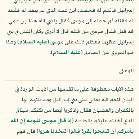
بنته وقد خطبها فلم ينعم له وخطبها غيره من خيار بني
إسرائيل فأنعم له فحسده ابن عمه الذي لم ينعم له فقعد
له فقتله ثم حمله إلى موسى فقال يا نبي الله هذا ابن عمي
قد قتل فقال موسى من قتله قال لا أدري وكان القتل في بني
إسرائيل عظيما فعظم ذلك على موسى
(عليه السلام)
وهذا
هو المروي عن الصادق
(عليه السلام)
.
المعنى
هذه الآيات معطوفة على ما تقدمها من الآيات الواردة في
البيان لنعم الله تعالى على بني إسرائيل ومقابلتهم لها
بالكفران والعصيان فقال واذكروا أيضا من نكثكم ميثاقي
الذي أخذته عليكم بالطاعة
﴿إذ قال موسى لقومه إن الله
يأمركم أن تذبحوا بقرة قالوا أتتخذنا هزوا﴾
قال قوم