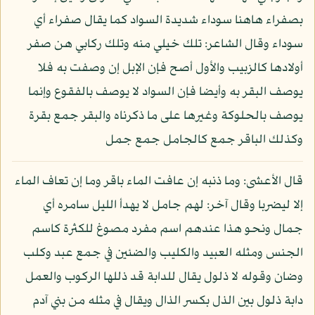
بصفراء هاهنا سوداء شديدة السواد كما يقال صفراء أي
سوداء وقال الشاعر: تلك خيلي منه وتلك ركابي هن صفر
أولادها كالزبيب والأول أصح فإن الإبل إن وصفت به فلا
يوصف البقر به وأيضا فإن السواد لا يوصف بالفقوع وإنما
يوصف بالحلوكة وغيرها على ما ذكرناه والبقر جمع بقرة
وكذلك الباقر جمع كالجامل جمع جمل
قال الأعشى: وما ذنبه إن عافت الماء باقر وما إن تعاف الماء
إلا ليضربا وقال آخر: لهم جامل لا يهدأ الليل سامره أي
جمال ونحو هذا عندهم اسم مفرد مصوغ للكثرة كاسم
الجنس ومثله العبيد والكليب والضئين في جمع عبد وكلب
وضان وقوله لا ذلول يقال للدابة قد ذللها الركوب والعمل
دابة ذلول بين الذل بكسر الذال ويقال في مثله من بني آدم