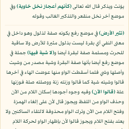
يؤنث ويذكر قال الله تعالى
﴿كأنهم أعجاز نخل خاوية﴾
وفي
موضع آخر نخل منقعر والتذكير الغالب وقوله
﴿تثير الأرض﴾
في موضع رفع بكونه صفة لذلول وهو داخل في
معنى النفي أي بقرة ليست بذلول مثيرة للأرض ولا ساقية
للحرث ومسلمة صفة لبقرة أيضا و
﴿لا شية فيها﴾
جملة في
موضع رفع أيضا بأنها صفة البقرة وشية مصدر من وشيت
وأصلها وشي فلما أسقطت الواو منها عوضت الهاء في آخرها
قالوا وشيته شية كما قالوا وزنته زنة ووصلته صلة فوزنها
علة
﴿قالوا الآن﴾
وفيه وجوه أجودها إسكان اللام من الآن
وحذف الواو من اللفظ ويجوز قال لأن على إلغاء الهمزة
وفتح اللام من الآن وترك الواو محذوفة لالتقاء الساكنين ولا
يعتد بفتح اللام ويجوز قالوا لأن بإظهار الواو لحركة اللام