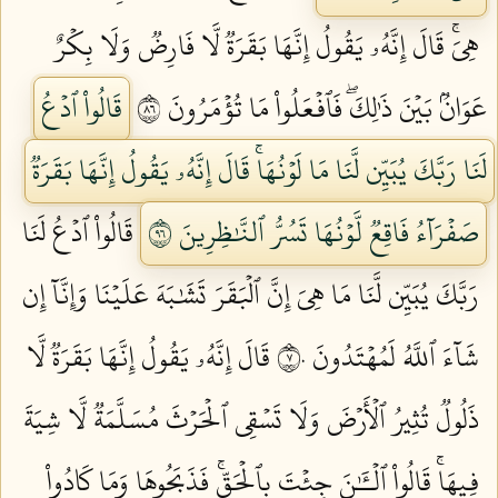
هِيَۚ قَالَ إِنَّهُۥ يَقُولُ إِنَّهَا بَقَرَةٞ لَّا فَارِضٞ وَلَا بِكۡرٌ
عَوَانُۢ بَيۡنَ ذَٰلِكَۖ فَٱفۡعَلُواْ مَا تُؤۡمَرُونَ ٦٨
قَالُواْ ٱدۡعُ
لَنَا رَبَّكَ يُبَيِّن لَّنَا مَا لَوۡنُهَاۚ قَالَ إِنَّهُۥ يَقُولُ إِنَّهَا بَقَرَةٞ
صَفۡرَآءُ فَاقِعٞ لَّوۡنُهَا تَسُرُّ ٱلنَّٰظِرِينَ ٦٩
قَالُواْ ٱدۡعُ لَنَا
رَبَّكَ يُبَيِّن لَّنَا مَا هِيَ إِنَّ ٱلۡبَقَرَ تَشَٰبَهَ عَلَيۡنَا وَإِنَّآ إِن
شَآءَ ٱللَّهُ لَمُهۡتَدُونَ ٧٠
قَالَ إِنَّهُۥ يَقُولُ إِنَّهَا بَقَرَةٞ لَّا
ذَلُولٞ تُثِيرُ ٱلۡأَرۡضَ وَلَا تَسۡقِي ٱلۡحَرۡثَ مُسَلَّمَةٞ لَّا شِيَةَ
فِيهَاۚ قَالُواْ ٱلۡـَٰٔنَ جِئۡتَ بِٱلۡحَقِّۚ فَذَبَحُوهَا وَمَا كَادُواْ