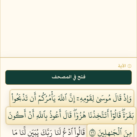
۞ الآية
فتح في المصحف
وَإِذۡ قَالَ مُوسَىٰ لِقَوۡمِهِۦٓ إِنَّ ٱللَّهَ يَأۡمُرُكُمۡ أَن تَذۡبَحُواْ
بَقَرَةٗۖ قَالُوٓاْ أَتَتَّخِذُنَا هُزُوٗاۖ قَالَ أَعُوذُ بِٱللَّهِ أَنۡ أَكُونَ
مِنَ ٱلۡجَٰهِلِينَ ٦٧
قَالُواْ ٱدۡعُ لَنَا رَبَّكَ يُبَيِّن لَّنَا مَا