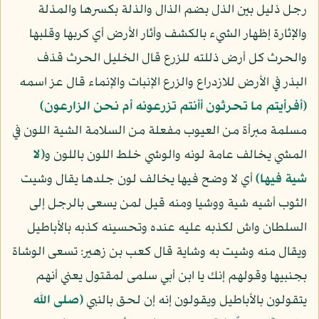
رجل ذليل بين الذل بضم الذال والذلة بكسرها والمذلة
والإثارة إظهار الشيء بالكشف وأثار الأرض أي كربها وقلبها
والحرث كل أرض ذللته للزرع قال الخليل الحرث قذف
البذر في الأرض للازدراع والزرع الإنبات والإنماء قال عز اسمه
﴿أفرأيتم ما تحرثون أأنتم تزرعونه أم نحن الزارعون﴾
مسلمة مبرأة من العيوب مفعلة من السلامة الشية اللون في
المشي يخالف عامة لونه والوشي خلط اللون باللون و
﴿لا
شية فيها﴾
أي لا وضح فيها يخالف لون جلدها يقال وشيت
الثوب أشيه شية ووشيا ومنه قيل لمن يسعى بالرجل إلى
السلطان واش لكذبه عليه عنده وتحسينه كذبه بالأباطيل
ويقال منه وشيت به وشاية قال كعب بن زهير: تسعى الوشاة
بجنبيها وقولهم إنك يا ابن أبي سلمى لمقتول يعني أنهم
يتقولون بالأباطيل ويقولون إنه إن لحق بالنبي
(صلى الله