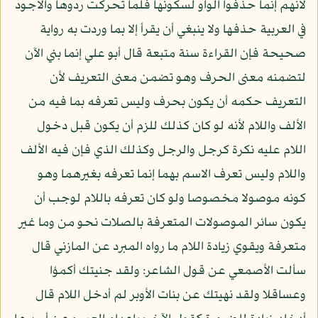
لأنهم إنما حذفوا الواو لسكونها فلما تحركت ردوها والأجود
في العربية حذفها ولا ينبغي أن يقرأ إلا بما وردت به رواية
صحيحة فإن القراءة سنة متبعة قال أبو علي إنما بني الآن
لتضمنه معنى الحرف وهو تضمن معنى التعريف لأن
التعريف حكمه أن يكون بحرف وليس تعرفه بما فيه من
الألف واللام لأنه لو كان كذلك للزم أن يكون قبل دخول
اللام عليه نكرة كرجل والرجل وكذلك الذي فإن فيه الألف
واللام وليس تعرف الاسم بهما إنما تعرفه بغيرهما وهو
كونه موصولا مخصوصا ولو كان تعرفه باللام لوجب أن
يكون سائر الموصولات المتعرفة بالصلات نحو من وما غير
متعرفة ويقوي زيادة اللام ما رواه المبرد عن المازني قال
سألت الأصمعي عن قول الشاعر: ولقد جنيتك أكمؤا
وعساقلا ولقد نهيتك عن بنات الأوبر لم أدخل اللام قال