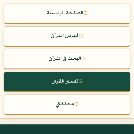
۞
الصفحة الرئيسية
۞
فهرس القرآن
۞
البحث في القرآن
۞
تفسير القرآن
۞
محفظتي