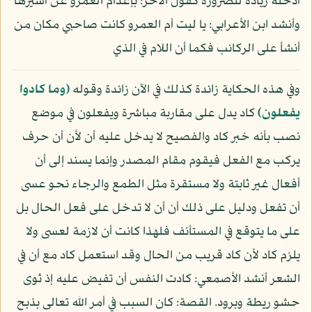
أدخله زيادة للضرورة كقول الآخر: بإعدام العمرو عن أسيرها
وأنشد ابن الأعرابي: يا ليت أم العمرو كانت صاحبي مكان من
أنشأ على الركائب فكما أن اللام في الذي
وفي هذه الحكاية زائدة كذلك في الآن زائدة وقوله
﴿وما كادوا
يفعلون﴾
كاد يدل على مقاربة مباشرة ويفعلون في موضع
نصب بأنه خبر كاد والفصيح لا يدخل عليه أن لأن أن حرف
يركب مع الفعل فيقوم مقام المصدر وإنما يسند إلى أن
أفعال غير ثابتة ولا مستقرة مثل الطمع والرجاء نحو عسى
أن تفعل ودليل على ذلك أن أن لا تدخل على فعل الحال بل
على ما يتوقع في المستأنف فلهذا كانت أن لازمة لعسى ولا
يلزم كاد لأن كاد قريب من الحال وقد استعمل كاد مع أن في
الشعر أنشد الأصمعي: كادت النفس أن تفيض عليه إذ ثوى
حشو ريطة وبرود. القصة: كان السبب في أمر الله تعالى بذبح