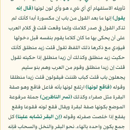
تأويله الاستفهام أي أي شيء هو وأي لون لونها
﴿قال إنه
يقول﴾
إنها ما بعد القول من باب إن مكسورة أبدا كأنك لم
تذكر القول في صدر كلامك وإنما وقعت قلت في كلام العرب
على أن يحكى بها ما كان كلاما يقوم بنفسه قبل دخولها
فيؤدي مع ذكرها ذلك اللفظ تقول قلت زيد منطلق كأنك
حكيت زيد منطلق وكذلك أن زيدا منطلق إذا حكيته تقول
قلت إن زيدا منطلق وقوم من العرب وهم بنو سليم
يجعلون باب قلت كباب ظننت فيقولون قلت زيدا منطلقا
وقوله
﴿فاقع لونها﴾
ارتفع لونها بأنه فاعل فاقع وهو صفة
البقرة مثل صفراء وكذلك
﴿تسر الناظرين﴾
جملة مرفوعة
الموضع بكونها صفة لبقرة ويقال فقع لونه فقوعا وفقع
يفقع إذا خلصت صفرته وقوله
﴿إن البقر تشابه علينا﴾
كل
جمع يكون واحده بالهاء. نحو البقر والنخل والسحاب فإنه