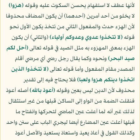
لأنها عطف لا استفهام يحسن السكوت عليه وقوله
﴿هزوا﴾
لا يخلو من أحد أمرين (أحدهما) أن يكون المضاف محذوفا
لأن الهزء حدث والمفعول الثاني من تتخذ يكون الأول نحو
قوله
﴿لا تتخذوا عدوي وعدوكم أولياء﴾
(والثاني) أن يكون
الهزء بمعنى المهزوء به مثل الصيد في قوله تعالى
﴿أحل لكم
صيد البحر﴾
ونحوه وكما يقال رجل رضي أي مرضي أقام
المصدر مقام المفعول وأما قوله تعالى
﴿لا تتخذوا الذين
اتخذوا دينكم هزوا ولعبا﴾
فلا يحتاج فيه إلى تقدير
محذوف لأن الدين ليس بعين وقوله
﴿أعوذ بالله﴾
أصله أعوذ
فنقلت الضمة من الواو إلى الساكن قبلها من غير استثقال
لذلك غير أنه لما أعلت عين الماضي لتحركها وانفتاح ما
قبلها أعلت عين المضارع أيضا ليجري الباب على سنن واحد
وكذلك القول في أعاذ يعيذ واستعاذ يستعيذ والأصل أعوذ