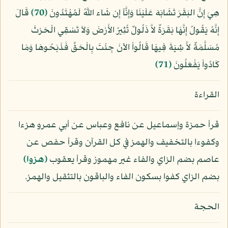
هِيَ إِنَّ البَقَرَ تَشَابَهَ عَلَيْنَا وَإِنَّآ إِن شَاء اللَّهُ لَمُهْتَدُونَ
﴿70﴾
قَالَ
إِنَّهُ يَقُولُ إِنَّهَا بَقَرَةٌ لاَّ ذَلُولٌ تُثِيرُ الأَرْضَ وَلاَ تَسْقِي الْحَرْثَ
مُسَلَّمَةٌ لاَّ شِيَةَ فِيهَا قَالُواْ الآنَ جِئْتَ بِالْحَقِّ فَذَبَحُوهَا وَمَا
كَادُواْ يَفْعَلُونَ
﴿71﴾
القراءة
قرأ حمزة وإسماعيل عن نافع وعباس عن أبي عمرو هزءا
وكفوءا بالتخفيف والهمز في كل القرآن وقرأ حفص عن
عاصم بضم الزاي والفاء غير مهموز وقرأ يعقوب
﴿هزوا﴾
بضم الزاي كفوا بسكون الفاء والباقون بالتثقيل والهمز.
الحجة